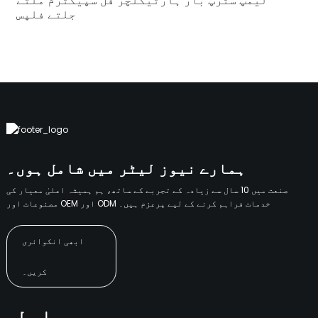
لیمپ سٹرپ بار ہارٹیکلچر فل سپیکٹرم ملتے
جلتے فلپس
ہمارے نیوز لیٹر میں شامل ہوں۔
صنعت میں 10 سال سے زیادہ کے تجربے کے ساتھ، ہم ہمیشہ اعلیٰ معیار کی
مصنوعات اور OEM اور ODM خدمات فراہم کرنے کے لیے پرعزم ہیں۔
ابھی انکوائری
کریں۔
رابطہ