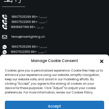
فینیا:+86 18607525299
آئیوی: +86 18607522355
ٹوبن: +86 18818667168
fenia@risenlighting.cn
فینیا:+86 18607525299
آئیوی: +86 18607522355
ٹوبن: +86 18818667168
Manage Cookie Consent
E 1202، Duzhe Wenhuayuan، Huicheng، Huizhou 516001
Cookies give you a personalized experience. Cookie files help us to
enhance your experience using our website, simplify navigation,
keep our website safe, and assist in our marketing efforts. By
مصنوعات
clicking "Accept", you agree to the storing of cookies on your
device for these purposes. Click "Adjust" to adjust your cookie
preferences. For more information, review our Cookies Policy.
ہمارے بارے میں
مصنوعات
Accept
خبریں