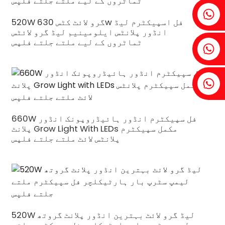
فینیا:+86 18607525299
520W گرو لائٹ کٹس 630w فل اسپیکٹرم لیڈ
انڈور پلانٹس ایلومینیم لیڈ گرو لائٹس
ٹماٹروں کے لیے ملتے جلتے فلپس
آئیوی: +86 18607522355
ٹوبن: +86 18818667168
660W فل سپیکٹرم انڈور ہائیڈروپونک انڈور
پلانٹ Grow Light With LEDs مکمل سپیکٹرم
پلانٹس لائٹ ملتے جلتے فلپس
.
520W لیڈ گرو لائٹ بہترین انڈور پلانٹ گروتھ