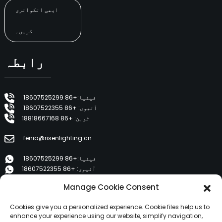
ابھی انکوائری
کریں۔
رابطہ
فینیا:+86 18607525299
آئیوی: +86 18607522355
ٹوبن: +86 18818667168
fenia@risenlighting.cn
فینیا:+86 18607525299
آئیوی: +86 18607522355
ٹوبن: +86 18818667168
Manage Cookie Consent
E 1202، Duzhe Wenhuayuan، Huicheng، Huizhou 516001
Cookies give you a personalized experience. Cookie files help us to
enhance your experience using our website, simplify navigation,