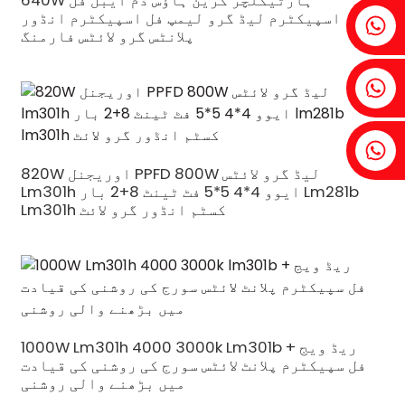
640W ہارٹیکلچر گرین ہاؤس ڈم ایبل فل
اسپیکٹرم لیڈ گرو لیمپ فل اسپیکٹرم انڈور
فینیا:+86 18607525299
پلانٹس گرو لائٹس فارمنگ
آئیوی: +86 18607522355
ٹوبن: +86 18818667168
820W اوریجنل PPFD 800W لیڈ گرو لائٹس
Lm301h ایوو 4*4 5*5 فٹ ٹینٹ 8+2 بار Lm281b
Lm301h کسٹم انڈور گرو لائٹ
.
1000W Lm301h 4000 3000k Lm301b + ریڈ ویج
فل سپیکٹرم پلانٹ لائٹس سورج کی روشنی کی قیادت
میں بڑھنے والی روشنی