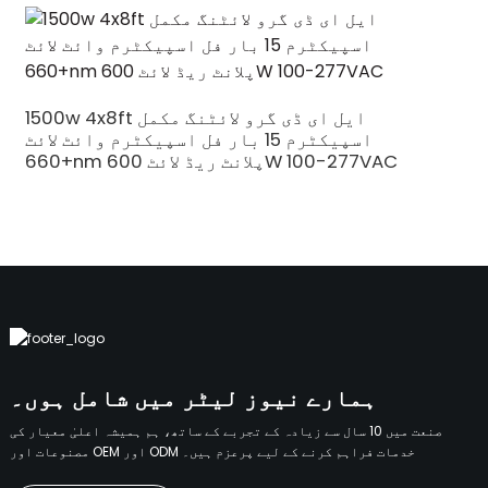
1500w 4x8ft ایل ای ڈی گرو لائٹنگ مکمل
اسپیکٹرم 15 بار فل اسپیکٹرم وائٹ لائٹ
+660nm پلانٹ ریڈ لائٹ 600W 100-277VAC
ہمارے نیوز لیٹر میں شامل ہوں۔
صنعت میں 10 سال سے زیادہ کے تجربے کے ساتھ، ہم ہمیشہ اعلیٰ معیار کی
مصنوعات اور OEM اور ODM خدمات فراہم کرنے کے لیے پرعزم ہیں۔