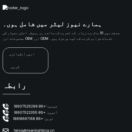
ہمارے نیوز لیٹر میں شامل ہوں۔
صنعت میں 10 سال سے زیادہ کے تجربے کے ساتھ، ہم ہمیشہ اعلیٰ معیار کی
مصنوعات اور OEM اور ODM خدمات فراہم کرنے کے لیے پرعزم ہیں۔
ابھی انکوائری
کریں۔
رابطہ
فینیا:+86 18607525299
آئیوی: +86 18607522355
ٹوبن: +86 18818667168
fenia@risenlighting.cn