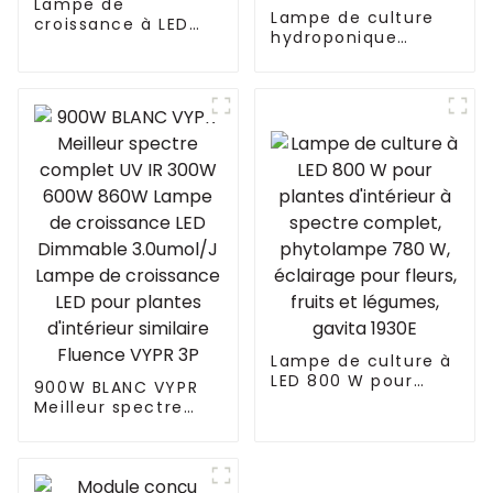
Lampe de
Lampe de culture
croissance à LED
hydroponique
520 W Meilleure
d'intérieur certifiée
lampe de
ETL 300 W RED VYPR
croissance de
3P à spectre
plantes d'intérieur
complet pour
Barre de bande
plantes d'intérieur
Horticulture
300 W 600 W 860 W
Spectre complet
à LED Fluence
similaire à Philips
similaire VYPR 3P
Lampe de culture à
LED 800 W pour
900W BLANC VYPR
plantes d'intérieur
Meilleur spectre
à spectre complet,
complet UV IR 300W
phytolampe 780 W,
600W 860W Lampe
éclairage pour
de croissance LED
fleurs, fruits et
Dimmable