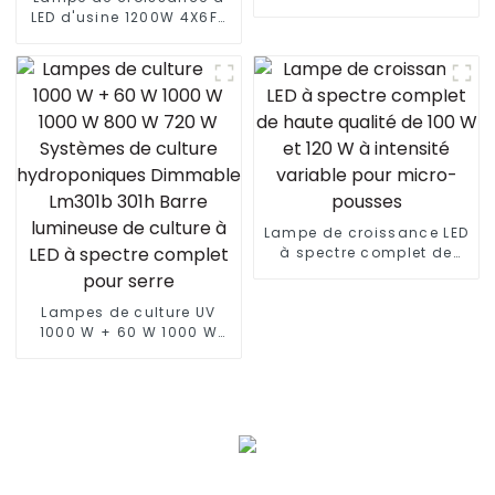
plantes, 1000 W, Lm301h
LED d'usine 1200W 4X6FT
4000 3000 K, Lm301b +
avec lm301B/301H
lumière rouge pour
meilleure lampe de
légumes
croissance à LED barre
de lumière de croissance
à LED personnalisée
Lampe de croissance LED
à spectre complet de
haute qualité de 100 W et
120 W à intensité variable
Lampes de culture UV
pour micro-pousses
1000 W + 60 W 1000 W
1000 W 800 W 720 W
Systèmes de culture
hydroponiques
Dimmable Lm301b 301h
Barre lumineuse de
culture à LED à spectre
complet pour serre