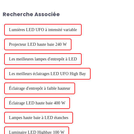
informations essentielles sur la
L'entreprise, connue pour son
façon de faire pousser avec
expertise en matière de
Recherche Associée
succès des plantes en intérieur,
technologie d'éclairage, a
par exemple...
développé...
Lumières LED UFO à intensité variable
Projecteur LED haute baie 240 W
Les meilleures lampes d'entrepôt à LED
Les meilleurs éclairages LED UFO High Bay
Éclairage d'entrepôt à faible hauteur
Éclairage LED haute baie 400 W
Lampes haute baie à LED étanches
Luminaire LED Highbay 100 W