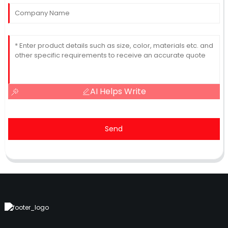
AI Helps Write
Send