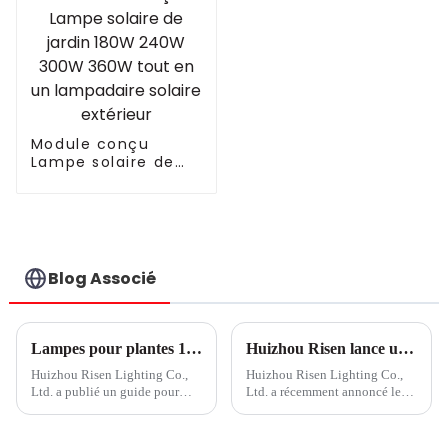
légumes, gavita
3.0umol/J Lampe
1930E
de croissance LED
pour plantes
d'intérieur similaire
Fluence VYPR 3P
Module conçu
Lampe solaire de
jardin 180W 240W
300W 360W tout en
un lampadaire
solaire extérieur
Blog Associé
Lampes pour plantes 101 : Guide du jardinage d'intérieur pour débutants
Huizhou Risen lance une nouvelle technologie d'éclairage de croissance
Huizhou Risen Lighting Co.,
Huizhou Risen Lighting Co.,
Ltd. a publié un guide pour
Ltd. a récemment annoncé le
débutants en jardinage
lancement de son nouveau
d'intérieur intitulé Plant Lights
produit, une lampe de culture
101. Le guide fournit des
LED de haute qualité.