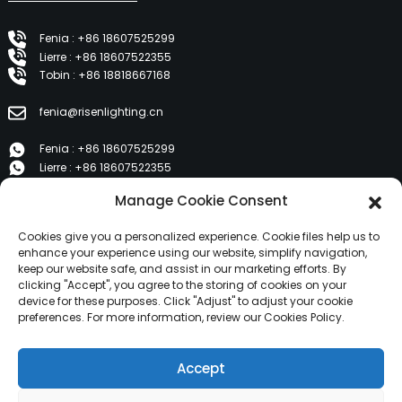
Fenia : +86 18607525299
Lierre : +86 18607522355
Tobin : +86 18818667168
fenia@risenlighting.cn
Fenia : +86 18607525299
Lierre : +86 18607522355
Tobin : +86 18818667168
Manage Cookie Consent
E 1202, Duzhe Wenhuayuan, Huicheng, Huizhou 516001
Cookies give you a personalized experience. Cookie files help us to
enhance your experience using our website, simplify navigation,
keep our website safe, and assist in our marketing efforts. By
PRODUITS
clicking "Accept", you agree to the storing of cookies on your
device for these purposes. Click "Adjust" to adjust your cookie
preferences. For more information, review our Cookies Policy.
À propos de nous
Produits
Accept
Nouvelles
Contactez-nous