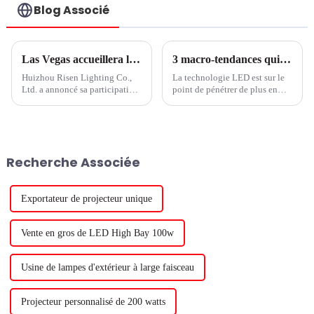
Blog Associé
Las Vegas accueillera l'exposition sur le cannabis MJBIZCON 2024
3 macro-tendances qui font des solutions LED la norme horticole
Huizhou Risen Lighting Co.,
La technologie LED est sur le
Ltd. a annoncé sa participation
point de pénétrer de plus en
au MJBIZCON 2024, la plus
plus profondément dans le
grande exposition sur le
monde horticole. Selon les
cannabis qui se tient à Las
estimations de Signify, environ
Vegas. L'événement a réuni des
30 % de la surface des serres
leaders de l'industrie, des
mondiales sera éclairée d'ici
Recherche Associée
entrepreneurs et des passionnés
2025, contre environ 10 %
de cannabis.
auparavant.
Exportateur de projecteur unique
Vente en gros de LED High Bay 100w
Usine de lampes d'extérieur à large faisceau
Projecteur personnalisé de 200 watts