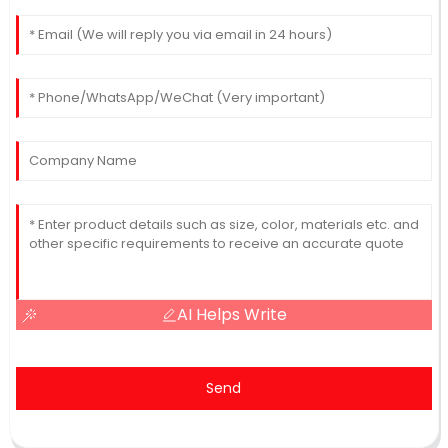
AI Helps Write
Send