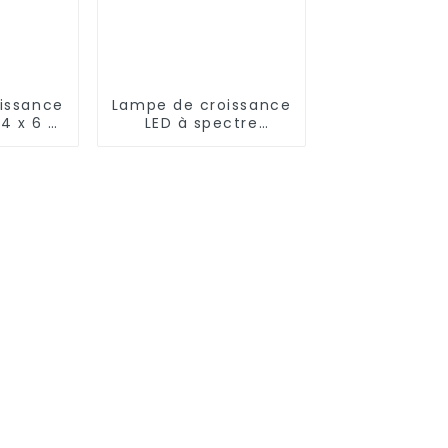
issance
Lampe de croissance
4 x 6 4
LED à spectre
umière
complet de haute
iorée
qualité de 100 W et
120 W à intensité
variable pour micro-
pousses