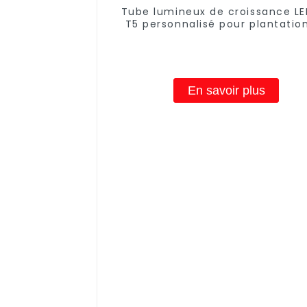
Tube lumineux de croissance LE
T5 personnalisé pour plantatio
tomates 15 W 18 W 20 W 36 W 
pour système hydroponique, t
lumineux de croissance LED p
semis de clones de légume
En savoir plus