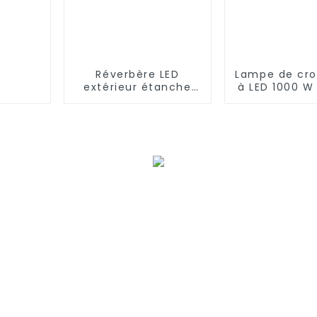
Réverbère LED
Lampe de cro
extérieur étanche
à LED 1000 W 
IP66 haute
x 8 pieds L
puissance en
bleue amél
aluminium moulé
sous pression 50w
100w 150w 200w
300w