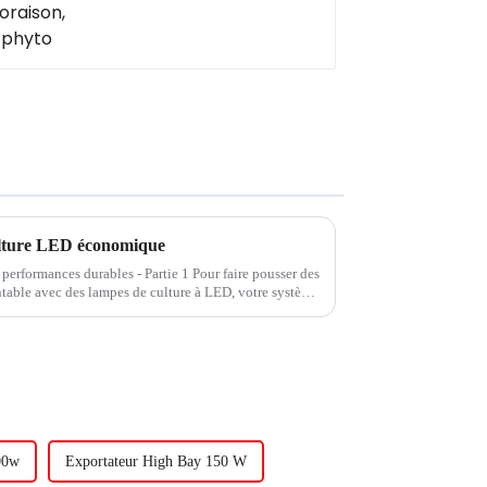
ulture LED économique
 performances durables - Partie 1 Pour faire pousser des
ntable avec des lampes de culture à LED, votre système
de manière fiable dans des conditions difficiles.
00w
Exportateur High Bay 150 W