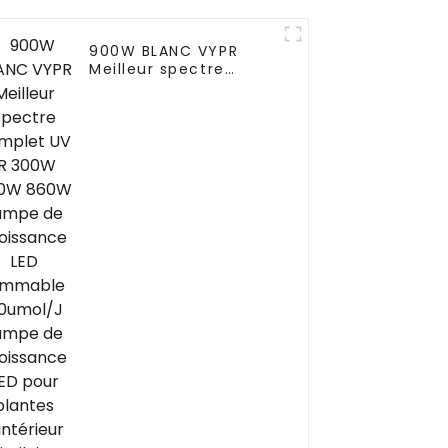
900W BLANC VYPR
Meilleur spectre
complet UV IR 300W
600W 860W Lampe de
croissance LED
Dimmable 3.0umol/J
Lampe de croissance
LED pour plantes
d'intérieur similaire
Fluence VYPR 3P