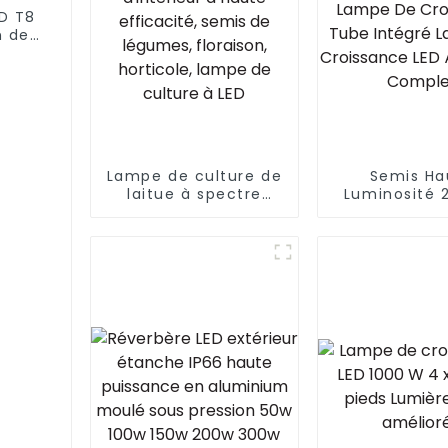
D T8
n de
60 W
ube
our
s
Lampe de culture de
Semis Ha
laitue à spectre
Luminosité 
complet T5 T8 pour
90cm LED S
plantes d'intérieur à
Complet Lumi
haute efficacité,
Lampe 
semis de légumes,
Croissance
floraison, horticole,
Intégré La
lampe de culture à
Croissance
LED
Spectre Co