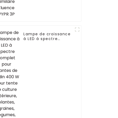
Lampe de croissance
à LED à spectre
complet pour plantes
de jardin 400 W pour
tente de culture
intérieure, plantes,
graines, légumes,
floraison, phyto