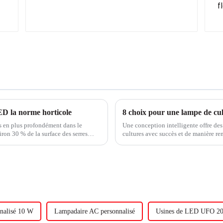
ED la norme horticole
8 choix pour une lampe de c
us en plus profondément dans le
Une conception intelligente offre des
ron 30 % de la surface des serres
cultures avec succès et de manière re
% auparavant.
LED doit être conçu pour fonctionner 
nnalisé 10 W
Lampadaire AC personnalisé
Usines de LED UFO 2