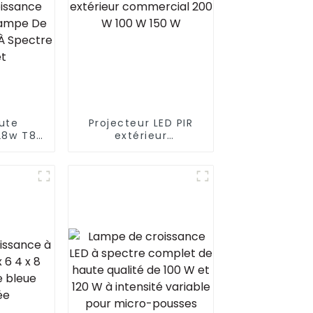
ute
Projecteur LED PIR
28w T8
extérieur
pectre
commercial 200 W
ère LED
100 W 150 W
De
 Tube
mpe De
 LED À
mplet