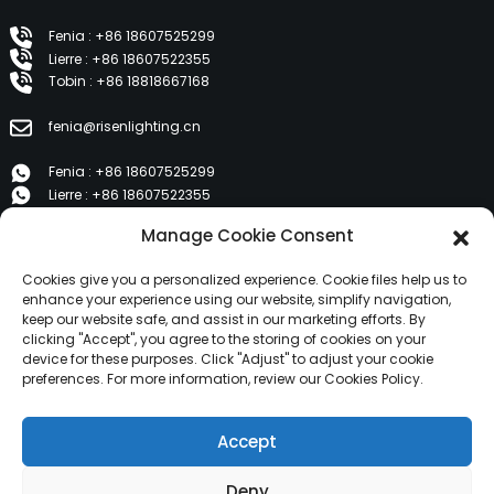
Fenia : +86 18607525299
Lierre : +86 18607522355
Tobin : +86 18818667168
fenia@risenlighting.cn
Fenia : +86 18607525299
Lierre : +86 18607522355
Tobin : +86 18818667168
Manage Cookie Consent
E 1202, Duzhe Wenhuayuan, Huicheng, Huizhou 516001
Cookies give you a personalized experience. Cookie files help us to
enhance your experience using our website, simplify navigation,
keep our website safe, and assist in our marketing efforts. By
PRODUITS
clicking "Accept", you agree to the storing of cookies on your
device for these purposes. Click "Adjust" to adjust your cookie
preferences. For more information, review our Cookies Policy.
À propos de nous
Produits
Accept
Nouvelles
Contactez-nous
Deny