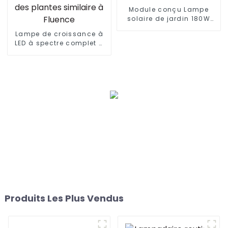
Module conçu Lampe
solaire de jardin 180W
240W 300W 360W tout en
Lampe de croissance à
un lampadaire solaire
LED à spectre complet à
extérieur
intensité variable 600 W
RED VYPR UV IR pour la
croissance
hydroponique des
plantes similaire à
Fluence
Produits Les Plus Vendus