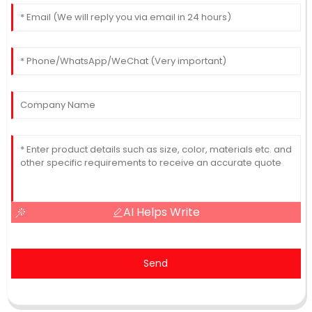
AI Helps Write
Send