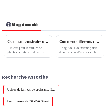
plaque 1000 W 100
W programme
montage en
surface projecteur
LED
Blog Associé
Comment construire une ferme verticale réussie
Comment différents environnements de culture peuvent influencer les niveaux de nitrate dans les légumes à feuilles vertes
L'intérêt pour la culture de
Il s'agit de la deuxième partie
plantes en intérieur dans des
de notre série d'articles sur la
fermes verticales ne cesse de
façon dont les lampes de
croître. Mais de nombreux
culture à LED peuvent
investisseurs qui pensaient
influencer les niveaux de
pouvoir simplement acheter un
nitrate dans les légumes à
entrepôt vide, brancher des
feuilles. Il y a des défenseurs
Recherche Associée
lampes de culture et obtenir des
des deux côtés de la question.
résultats parfaits...
Certaines personnes veulent
réduire les niveaux de nitrate
dans les légumes à feuilles.
Usines de lampes de croissance 3x3
Fournisseurs de 36 Watt Street