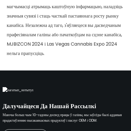
магчымасці атрымаць каштоўную інфармацыю, наладзіць
значныя сувязі і стаць часткай пастаяннага росту рынку
канабіса. Незалежна ад таго, з'яўляецеся вы дасведчаным
прафесіяналам галіны або пачаткоўцам на сцэне канабіса,
MJBIZCON 2024 і Las Vegas Cannabis Expo 2024
нельга прапусціць.
Далучайцеся Да Нашай Рассылкі
Маючы больш чым 10-гадовы досвед працы ў галіны, мы заўсёды былі адданыя
прадастаўленню высакаякасных прадуктаў і паслуг OEM і ODM.