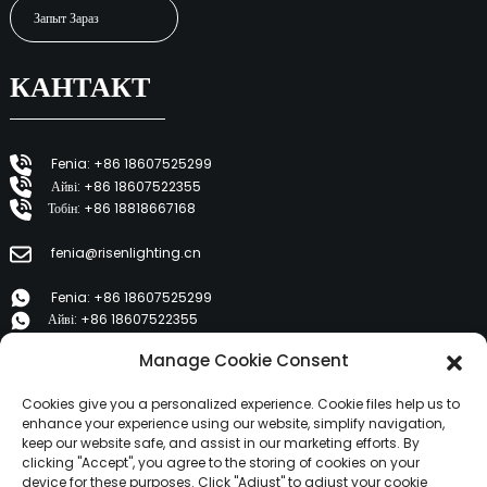
Запыт Зараз
КАНТАКТ
Fenia: +86 18607525299
Айві: +86 18607522355
Тобін: +86 18818667168
fenia@risenlighting.cn
Fenia: +86 18607525299
Айві: +86 18607522355
Тобін: +86 18818667168
Manage Cookie Consent
E 1202, Duzhe Wenhuayuan, Huicheng, Huizhou 516001
Cookies give you a personalized experience. Cookie files help us to
enhance your experience using our website, simplify navigation,
keep our website safe, and assist in our marketing efforts. By
ПРАДУКТЫ
clicking "Accept", you agree to the storing of cookies on your
device for these purposes. Click "Adjust" to adjust your cookie