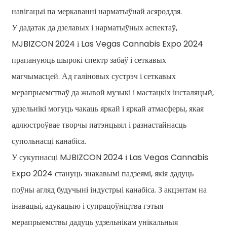
навігацыі па меркаванні нарматыўнай асяроддзя.
У дадатак да дзелавых і нарматыўных аспектаў,
MJBIZCON 2024 і Las Vegas Cannabis Expo 2024
прапануюць шырокі спектр забаў і сеткавых
магчымасцей. Ад галіновых сустрэч і сеткавых
мерапрыемстваў да жывой музыкі і мастацкіх інсталяцый,
удзельнікі могуць чакаць яркай і яркай атмасферы, якая
адлюстроўвае творчы патэнцыял і разнастайнасць
супольнасці канабіса.
У сукупнасці MJBIZCON 2024 і Las Vegas Cannabis
Expo 2024 стануць знакавымі падзеямі, якія дадуць
поўны агляд будучыні індустрыі канабіса. З акцэнтам на
інавацыі, адукацыю і супрацоўніцтва гэтыя
мерапрыемствы дадуць удзельнікам унікальныя