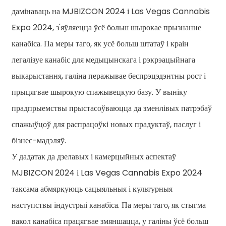
дамінаваць на MJBIZCON 2024 і Las Vegas Cannabis
Expo 2024, з'яўляецца ўсё больш шырокае прызнанне
канабіса. Па меры таго, як усё больш штатаў і краін
легалізуе канабіс для медыцынскага і рэкрэацыйнага
выкарыстання, галіна перажывае беспрэцэдэнтны рост і
прыцягвае шырокую спажывецкую базу. У выніку
прадпрыемствы прыстасоўваюцца да зменлівых патрэбаў
спажыўцоў для распрацоўкі новых прадуктаў, паслуг і
бізнес-мадэляў.
У дадатак да дзелавых і камерцыйных аспектаў
MJBIZCON 2024 і Las Vegas Cannabis Expo 2024
таксама абмяркуюць сацыяльныя і культурныя
наступствы індустрыі канабіса. Па меры таго, як стыгма
вакол канабіса працягвае змяншацца, у галіны ўсё больш