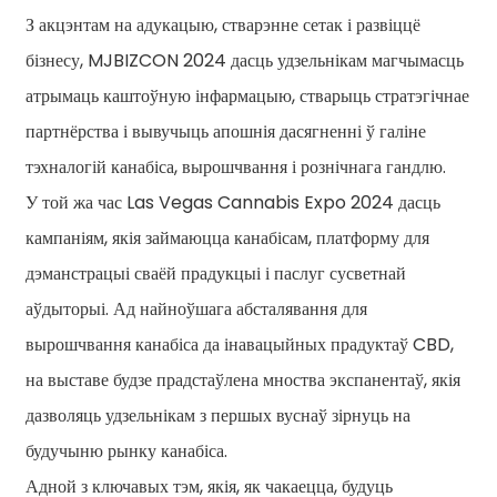
З акцэнтам на адукацыю, стварэнне сетак і развіццё
бізнесу, MJBIZCON 2024 дасць удзельнікам магчымасць
атрымаць каштоўную інфармацыю, стварыць стратэгічнае
партнёрства і вывучыць апошнія дасягненні ў галіне
тэхналогій канабіса, вырошчвання і рознічнага гандлю.
У той жа час Las Vegas Cannabis Expo 2024 дасць
кампаніям, якія займаюцца канабісам, платформу для
дэманстрацыі сваёй прадукцыі і паслуг сусветнай
аўдыторыі. Ад найноўшага абсталявання для
вырошчвання канабіса да інавацыйных прадуктаў CBD,
на выставе будзе прадстаўлена мноства экспанентаў, якія
дазволяць удзельнікам з першых вуснаў зірнуць на
будучыню рынку канабіса.
Адной з ключавых тэм, якія, як чакаецца, будуць