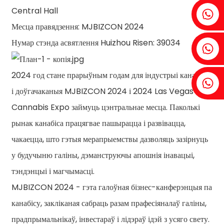
Central Hall
Fenia: +86 18607525299
Месца правядзення: MJBIZCON 2024
Нумар стэнда асвятлення Huizhou Risen: 39034
Айві: +86 18607522355
2024 год стане прарыўным годам для індустрыі канабіса,
Тобін: +86 18818667168
і доўгачаканыя MJBIZCON 2024 і 2024 Las Vegas
Cannabis Expo займуць цэнтральнае месца. Паколькі
рынак канабіса працягвае пашырацца і развівацца,
.
чакаецца, што гэтыя мерапрыемствы дазволяць зазірнуць
у будучыню галіны, дэманструючы апошнія інавацыі,
тэндэнцыі і магчымасці.
MJBIZCON 2024 - гэта галоўная бізнес-канферэнцыя па
канабісу, закліканая сабраць разам прафесіяналаў галіны,
прадпрымальнікаў, інвестараў і лідэраў ідэй з усяго свету.