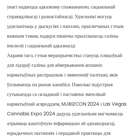
увагі надаецца адказнаму спажыванню, сацыяльнай
справядлівасці і разнастайнасці. Удзельнікі могуць
удзельнічаць у дыскусіях і панэлях, прысвечаных гэтым
важным тэмам, падкрэсліваючы прыхільнасць галіны
інклюзіі і сацыяльнай адказнасці.
Акрамя таго, гэтыя мерапрыемствы стануць пляцоўкай
для лідэраў галіны для абмеркавання апошніх
нарматыўных распрацовак і змяненняў палітыкі, якія
ўплываюць на рынак канабіса. Паколькі індустрыя
сутыкаецца са складанай і пастаянна зменлівай
нарматыўнай асяроддзем, MJBIZCON 2024 і Las Vegas
Cannabis Expo 2024 дадуць удзельнікам магчымасць
атрымаць каштоўную інфармацыю аб адпаведнасці,
юрыдычных пытаннях і перадавой практыцы для