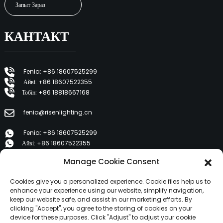
Запыт Зараз
КАНТАКТ
Fenia: +86 18607525299
Айві: +86 18607522355
Тобін: +86 18818667168
fenia@risenlighting.cn
Fenia: +86 18607525299
Айві: +86 18607522355
Тобін: +86 18818667168
Manage Cookie Consent
E 1202, Duzhe Wenhuayuan, Huicheng, Huizhou 516001
Cookies give you a personalized experience. Cookie files help us to
enhance your experience using our website, simplify navigation,
keep our website safe, and assist in our marketing efforts. By
ПРАДУКТЫ
clicking "Accept", you agree to the storing of cookies on your
device for these purposes. Click "Adjust" to adjust your cookie