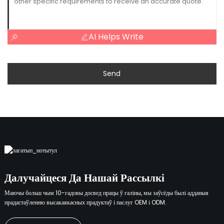
AI Helps Write
Send
Далучайцеся Да Нашай Рассылкі
Маючы больш чым 10-гадовы досвед працы ў галіны, мы заўсёды былі адданыя
прадастаўленню высакаякасных прадуктаў і паслуг OEM і ODM.