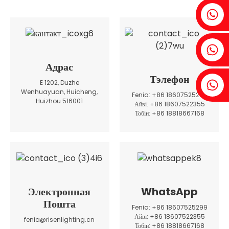
Fenia: +86 18607525299
Айві: +86 18607522355
Адрас
Тэлефон
Тобін: +86 18818667168
E 1202, Duzhe
Wenhuayuan, Huicheng,
Fenia: +86 18607525299
Huizhou 516001
Айві: +86 18607522355
Тобін: +86 18818667168
.
Электронная
WhatsApp
Пошта
Fenia: +86 18607525299
Айві: +86 18607522355
fenia@risenlighting.cn
Тобін: +86 18818667168