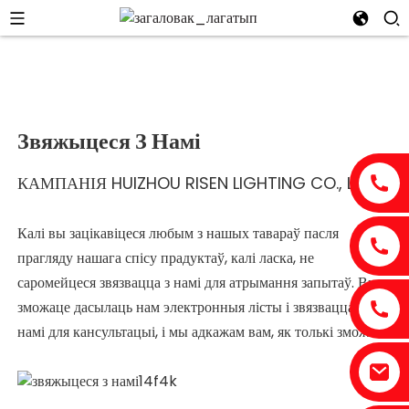
Звяжыцеся З Намі
КАМПАНІЯ HUIZHOU RISEN LIGHTING CO., LTD.
Калі вы зацікавіцеся любым з нашых тавараў пасля
прагляду нашага спісу прадуктаў, калі ласка, не
саромейцеся звязвацца з намі для атрымання запытаў. Вы
зможаце дасылаць нам электронныя лісты і звязвацца з
намі для кансультацыі, і мы адкажам вам, як толькі зможам.