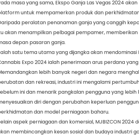
Pada masa yang sama, Ekspo Ganja Las Vegas 2024 akan
platform untuk mempamerkan produk dan perkhidmatan 
Daripada peralatan penanaman ganja yang canggih kepad
itu akan menampilkan pelbagai pempamer, memberikan p
masa depan pasaran ganja.
Salah satu tema utama yang dijangka akan mendominasi
Cannabis Expo 2024 ialah penerimaan arus perdana yang
Memandangkan lebih banyak negeri dan negara menghal
perubatan dan rekreasi, industri ini mengalami pertumbu
sebelum ini dan menarik pangkalan pengguna yang lebih l
menyesuaikan diri dengan perubahan keperluan penggu
perkhidmatan dan model perniagaan baharu.
Selain aspek perniagaan dan komersial, MJBIZCON 2024 d
akan membincangkan kesan sosial dan budaya industri 