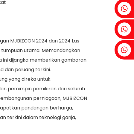
sat
Fenia：+86 18607525299
Ivy: +86 18607522355
engan MJBIZCON 2024 dan 2024 Las
Tobin: +86 18818667168
adi tumpuan utama. Memandangkan
 ini dijangka memberikan gambaran
 dan peluang terkini.
ung yang direka untuk
dan pemimpin pemikiran dari seluruh
n pembangunan perniagaan, MJBIZCON
dapatkan pandangan berharga,
 terkini dalam teknologi ganja,