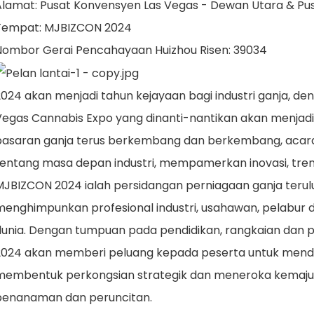
Alamat: Pusat Konvensyen Las Vegas - Dewan Utara & Pu
Tempat: MJBIZCON 2024
Nombor Gerai Pencahayaan Huizhou Risen: 39034
2024 akan menjadi tahun kejayaan bagi industri ganja, d
Vegas Cannabis Expo yang dinanti-nantikan akan menj
pasaran ganja terus berkembang dan berkembang, acara
tentang masa depan industri, mempamerkan inovasi, trend
MJBIZCON 2024 ialah persidangan perniagaan ganja terul
menghimpunkan profesional industri, usahawan, pelabur 
dunia. Dengan tumpuan pada pendidikan, rangkaian da
2024 akan memberi peluang kepada peserta untuk men
membentuk perkongsian strategik dan meneroka kemajuan
penanaman dan peruncitan.