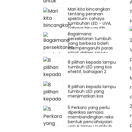
Mari kita bincangkan
tentang peranan
spektrum cahaya
tumbuhan LED - UVA,
cahaya biru-putih,
cahaya merah-putih
Bagaimana
dan cahaya merah-
persekitaran tumbuh
jauh
yang berbeza boleh
mempengaruhi paras
nitrat dalam sayur-
sayuran berdaun
8 pilihan kepada lampu
tumbuh LED yang kos
efektif, bahagian 2
8 pilihan kepada lampu
tumbuh LED yang
menjimatkan kos
5 Perkara yang perlu
diperiksa semasa
membandingkan reka
bentuk pencahayaan
untuk lampu tumbuh
LED
3 Aliran makro