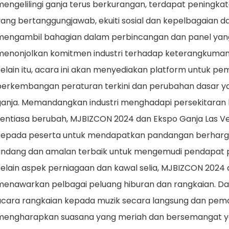
mengelilingi ganja terus berkurangan, terdapat pening
ang bertanggungjawab, ekuiti sosial dan kepelbagaian dal
mengambil bahagian dalam perbincangan dan panel yang
menonjolkan komitmen industri terhadap keterangkuman 
Selain itu, acara ini akan menyediakan platform untuk p
perkembangan peraturan terkini dan perubahan dasar 
ganja. Memandangkan industri menghadapi persekitaran 
sentiasa berubah, MJBIZCON 2024 dan Ekspo Ganja Las 
kepada peserta untuk mendapatkan pandangan berharga
undang dan amalan terbaik untuk mengemudi pendapat pe
Selain aspek perniagaan dan kawal selia, MJBIZCON 2024
menawarkan pelbagai peluang hiburan dan rangkaian. Da
acara rangkaian kepada muzik secara langsung dan pemas
mengharapkan suasana yang meriah dan bersemangat ya