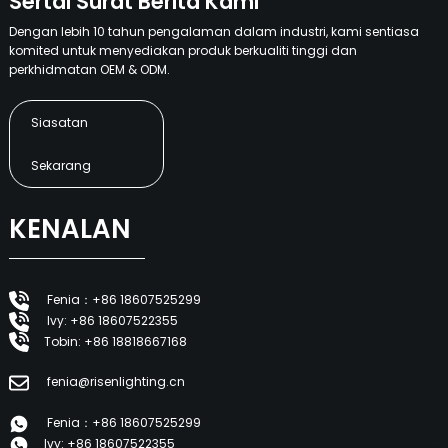
Sertai Surat Berita Kami
Dengan lebih 10 tahun pengalaman dalam industri, kami sentiasa
komited untuk menyediakan produk berkualiti tinggi dan
perkhidmatan OEM & ODM.
Siasatan
Sekarang
KENALAN
Fenia：+86 18607525299
Ivy: +86 18607522355
Tobin: +86 18818667168
fenia@risenlighting.cn
Fenia：+86 18607525299
Ivy: +86 18607522355