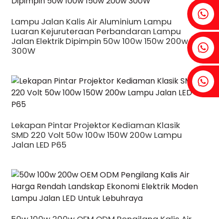
Fenia：+86 18607525299
Lampu Jalan Kalis Air Aluminium Lampu
Luaran Kejuruteraan Perbandaran Lampu
Jalan Elektrik Dipimpin 50w 100w 150w 200w
Ivy: +86 18607522355
300W
Tobin: +86 18818667168
Lekapan Pintar Projektor Kediaman Klasik
SMD 220 Volt 50w 100w 150W 200w Lampu
.
Jalan LED P65