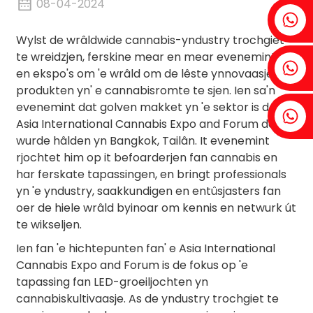
08-04-2024
Fenia: +86 18607525299
Wylst de wrâldwide cannabis-yndustry trochgiet
te wreidzjen, ferskine mear en mear eveneminten
Ivy: +86 18607522355
en ekspo's om 'e wrâld om de lêste ynnovaasjes en
produkten yn' e cannabisromte te sjen. Ien sa'n
evenemint dat golven makket yn 'e sektor is de
Tobin: +86 18818667168
Asia International Cannabis Expo and Forum dat sil
wurde hâlden yn Bangkok, Tailân. It evenemint
rjochtet him op it befoarderjen fan cannabis en
har ferskate tapassingen, en bringt professionals
yn 'e yndustry, saakkundigen en entûsjasters fan
.
oer de hiele wrâld byinoar om kennis en netwurk út
te wikseljen.
Ien fan 'e hichtepunten fan' e Asia International
Cannabis Expo and Forum is de fokus op 'e
tapassing fan LED-groeiljochten yn
cannabiskultivaasje. As de yndustry trochgiet te