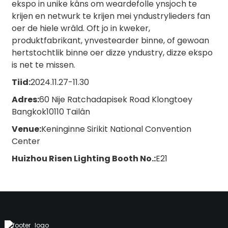
ekspo in unike kâns om weardefolle ynsjoch te
krijen en netwurk te krijen mei yndustrylieders fan
oer de hiele wrâld. Oft jo in kweker,
produktfabrikant, ynvestearder binne, of gewoan
hertstochtlik binne oer dizze yndustry, dizze ekspo
is net te missen.
Tiid:
2024.11.27-11.30
Adres
:
60 Nije Ratchadapisek Road Klongtoey
Bangkok10110 Tailân
Venue
:
Keninginne Sirikit National Convention
Center
Huizhou Risen Lighting Booth No.
:
E21