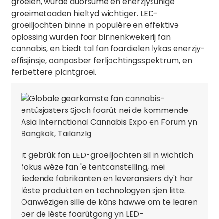
groeien, wurde duorsume en enerzjysunige
groeimetoaden hieltyd wichtiger. LED-
groeiljochten binne in populêre en effektive
oplossing wurden foar binnenkwekerij fan
cannabis, en biedt tal fan foardielen lykas enerzjy-
effisjinsje, oanpasber ferljochtingsspektrum, en
ferbettere plantgroei.
It gebrûk fan LED-groeiljochten sil in wichtich
fokus wêze fan 'e tentoanstelling, mei
liedende fabrikanten en leveransiers dy't har
lêste produkten en technologyen sjen litte.
Oanwêzigen sille de kâns hawwe om te learen
oer de lêste foarútgong yn LED-