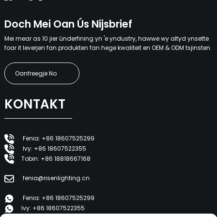
Doch Mei Oan Ús Nijsbrief
Mei mear as 10 jier ûnderfining yn 'e yndustry, hawwe wy altyd ynsette
foar it leverjen fan produkten fan hege kwaliteit en OEM & ODM tsjinsten.
Oanfreegje No
KONTAKT
Fenia: +86 18607525299
Ivy: +86 18607522355
Tobin: +86 18818667168
fenia@risenlighting.cn
Fenia: +86 18607525299
Ivy: +86 18607522355