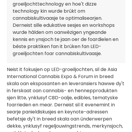
groeiljochttechnology en hoe't dizze
technology kin wurde brûkt om
cannabiskultivaasje te optimalisearjen.
Derneist sille edukative sesjes en workshops
wurde hâlden om oanwêzigen yngeande
kennis en ynsjoch te jaan oer de foardielen en
bêste praktiken fan it brûken fan LED-
groeiljochten foar cannabiskultivaasje.
Neist it fokusjen op LED-groeiljochten, sil de Asia
International Cannabis Expo & Forum in breed
skala oan eksposanten en leveransiers hawwe dy't
in ferskaat oan cannabis- en hennepprodukten
sjen litte, ynklusyf CBD-oalje, edibles, tematyske
foarrieden en mear. Derneist sil it evenemint in
searje panieldiskusjes en keynote-adressen
befetsje dy't in breed skala oan ûnderwerpen
dekke, ynklusyf regeljouwingstrends, merkynsjoch,