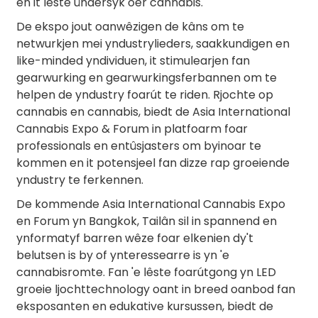
en it lêste ûndersyk oer cannabis.
De ekspo jout oanwêzigen de kâns om te
netwurkjen mei yndustrylieders, saakkundigen en
like-minded yndividuen, it stimulearjen fan
gearwurking en gearwurkingsferbannen om te
helpen de yndustry foarút te riden. Rjochte op
cannabis en cannabis, biedt de Asia International
Cannabis Expo & Forum in platfoarm foar
professionals en entûsjasters om byinoar te
kommen en it potensjeel fan dizze rap groeiende
yndustry te ferkennen.
De kommende Asia International Cannabis Expo
en Forum yn Bangkok, Tailân sil in spannend en
ynformatyf barren wêze foar elkenien dy't
belutsen is by of ynteressearre is yn 'e
cannabisromte. Fan 'e lêste foarútgong yn LED
groeie ljochttechnology oant in breed oanbod fan
eksposanten en edukative kursussen, biedt de