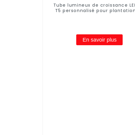
Tube lumineux de croissance LE
T5 personnalisé pour plantatio
tomates 15 W 18 W 20 W 36 W 
pour système hydroponique, t
lumineux de croissance LED p
semis de clones de légume
En savoir plus