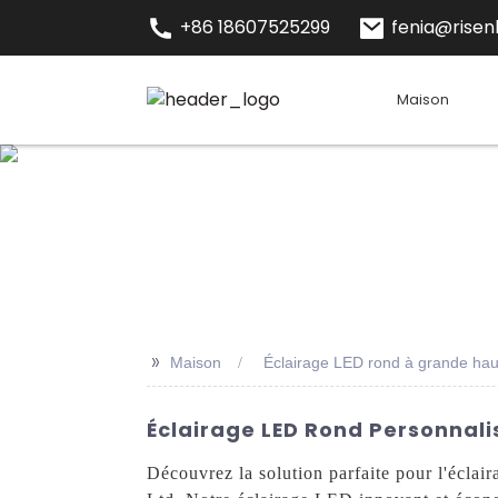
+86 18607525299
fenia@risenl
Maison
>>
Maison
Éclairage LED rond à grande hau
Éclairage LED Rond Personnalis
Découvrez la solution parfaite pour l'écla