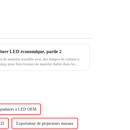
lture LED économique, partie 2
res de manière rentable avec des lampes de culture à
onçu pour fonctionner de manière fiable dans les
ement de serre. Dans la partie 2 d'un ...
ampadaires à LED OEM
LED
Exportateur de projecteurs muraux