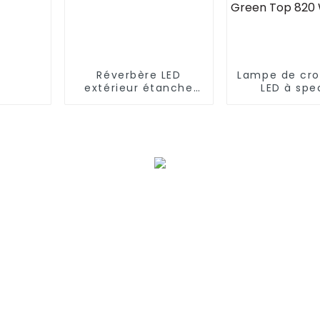
Réverbère LED
Lampe de cro
extérieur étanche
LED à spe
IP66 haute
complet
puissance en
rendement 
aluminium moulé
pour cul
sous pression 50w
hydroponiq
100w 150w 200w
plantes d'int
300w
660 W + 60
UVA Risen Gr
820 W 10