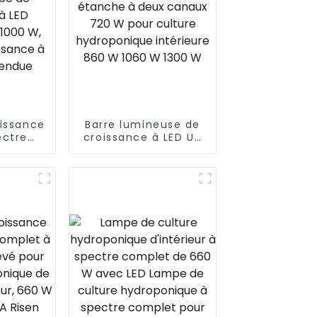
issance
Barre lumineuse de
ectre
croissance à LED UV
 IR la
IR Samsung Lm281b
 de 1500
Lm301b étanche à
 de
deux canaux 720 W
 à LED
pour culture
e 1000
hydroponique
 de
intérieure 860 W
 LED la
1060 W 1300 W
due