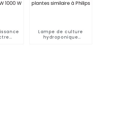
issance
Lampe de culture
ctre
hydroponique
 à
d'intérieur à spectre
élevé
complet de 660 W
ture
avec LED Lampe de
ue de
culture
érieur,
hydroponique à
 W UV
spectre complet
een Top
pour plantes
00 W
similaire à Philips