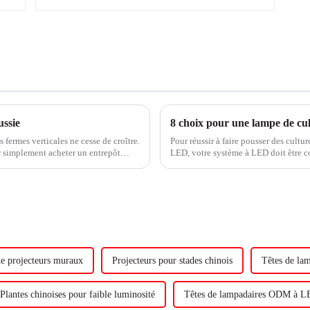
ussie
8 choix pour une lampe de cu
s fermes verticales ne cesse de croître.
Pour réussir à faire pousser des cultu
 simplement acheter un entrepôt
LED, votre système à LED doit être c
tats parfaits...
conditions difficiles de votre environn
de projecteurs muraux
Projecteurs pour stades chinois
Têtes de l
Plantes chinoises pour faible luminosité
Têtes de lampadaires ODM à 