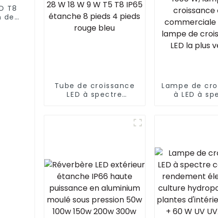
D T8
n de
60 W
ube
our
s
Tube de croissance
Lampe de cro
LED à spectre
à LED à sp
complet 36 W 28 W
complet UV +
18 W 9 W T5 T8 IP65
plus récente
étanche 8 pieds 4
W, lampe
pieds rouge bleu
croissance
commercial
W, lampe
croissance à
plus ven