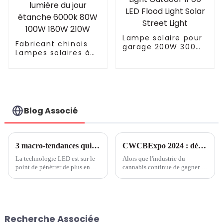
Lampe solaire pour
Fabricant chinois
garage 200W 300W
Lampes solaires à
400W 500W Sport
LED avec détecteur
Light Outdoor IP65
de mouvement PIR,
LED Flood Light
lumière du jour
Solar Street Light
étanche 6000k 80W
100W 180W 210W
Blog Associé
3 macro-tendances qui font des solutions LED la norme horticole
CWCBExpo 2024 : découvrez l'industrie du cannabis en plein essor au plus grand salon de New York
La technologie LED est sur le
Alors que l'industrie du
point de pénétrer de plus en
cannabis continue de gagner en
plus profondément dans le
popularité et en légitimité aux
monde horticole. Selon les
États-Unis, CWCBExpo est
estimations de Signify, environ
devenue la principale plate-
30 % de la surface des serres
forme pour les professionnels,
mondiales sera éclairée d'ici
les passionnés et les
Recherche Associée
2025, contre environ 10 %
entrepreneurs de l'industrie...