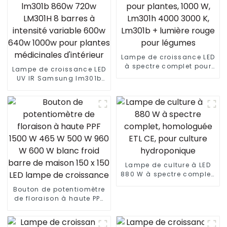
Lampe de croissance LED
à spectre complet pour
Lampe de croissance LED
plantes, 1000 W, Lm301h
UV IR Samsung lm301b
4000 3000 K, Lm301b +
860w 720w LM301H 8
lumière rouge pour
barres à intensité
légumes
variable 600w 640w
1000w pour plantes
médicinales d'intérieur
Lampe de culture à LED
880 W à spectre complet,
homologuée ETL CE, pour
Bouton de potentiomètre
culture hydroponique
de floraison à haute PPF
1500 W 465 W 500 W 960
W 600 W blanc froid
barre de maison 150 x