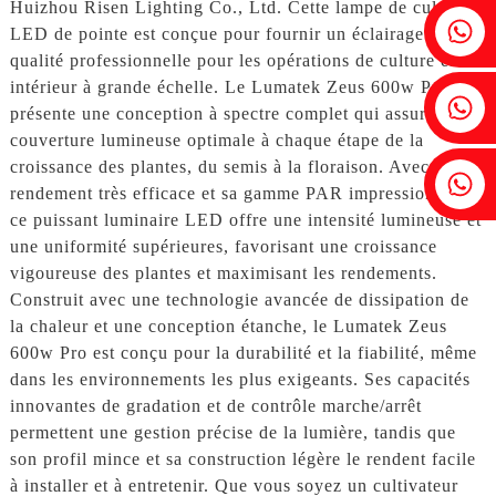
Huizhou Risen Lighting Co., Ltd. Cette lampe de culture
Fenia : +86 18607525299
LED de pointe est conçue pour fournir un éclairage de
qualité professionnelle pour les opérations de culture en
intérieur à grande échelle. Le Lumatek Zeus 600w Pro
Lierre : +86 18607522355
présente une conception à spectre complet qui assure une
couverture lumineuse optimale à chaque étape de la
croissance des plantes, du semis à la floraison. Avec son
Tobin : +86 18818667168
rendement très efficace et sa gamme PAR impressionnante,
ce puissant luminaire LED offre une intensité lumineuse et
une uniformité supérieures, favorisant une croissance
vigoureuse des plantes et maximisant les rendements.
Construit avec une technologie avancée de dissipation de
la chaleur et une conception étanche, le Lumatek Zeus
600w Pro est conçu pour la durabilité et la fiabilité, même
dans les environnements les plus exigeants. Ses capacités
innovantes de gradation et de contrôle marche/arrêt
permettent une gestion précise de la lumière, tandis que
son profil mince et sa construction légère le rendent facile
à installer et à entretenir. Que vous soyez un cultivateur