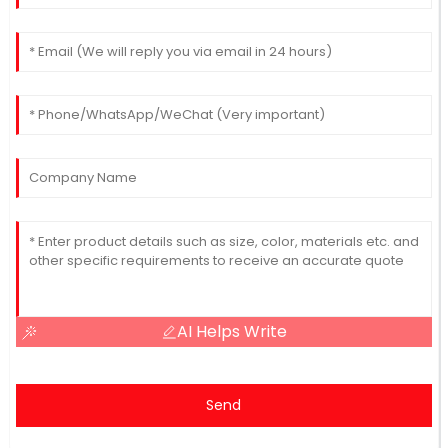
AI Helps Write
Send