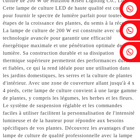
culture de 200 W de Huizhou Risen Lighting Co., Ltd.
Fenia : +86 18607525299
Cette lampe de culture LED de haute qualité est conçue
pour fournir le spectre de lumière parfait pour toutes les
étapes de la croissance des plantes, du semis à la récolte.
Lierre : +86 18607522355
La lampe de culture de 200 W est construite avec une
technologie avancée pour garantir une efficacité
énergétique maximale et une pénétration optimale de la
Tobin : +86 18818667168
lumière. Sa construction durable et sa dissipation
thermique supérieure permettent des performances durables
et fiables, ce qui la rend idéale pour une utilisation dans
les jardins domestiques, les serres et la culture de plantes
d'intérieur. Avec une zone de couverture allant jusqu'à 4 x
4 pieds, cette lampe de culture convient à une large gamme
de plantes, y compris les légumes, les herbes et les fleurs.
Le système de suspension réglable et les commandes
faciles à utiliser facilitent la personnalisation de l'intensité
lumineuse et de la hauteur pour répondre aux besoins
spécifiques de vos plantes. Découvrez les avantages d'une
lampe de culture de qualité professionnelle avec la lampe