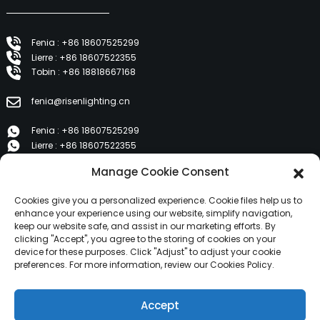
Fenia : +86 18607525299
Lierre : +86 18607522355
Tobin : +86 18818667168
fenia@risenlighting.cn
Fenia : +86 18607525299
Lierre : +86 18607522355
Tobin : +86 18818667168
Manage Cookie Consent
E 1202, Duzhe Wenhuayuan, Huicheng, Huizhou 516001
Cookies give you a personalized experience. Cookie files help us to
enhance your experience using our website, simplify navigation,
keep our website safe, and assist in our marketing efforts. By
PRODUITS
clicking "Accept", you agree to the storing of cookies on your
device for these purposes. Click "Adjust" to adjust your cookie
preferences. For more information, review our Cookies Policy.
À propos de nous
Produits
Accept
Nouvelles
Contactez-nous