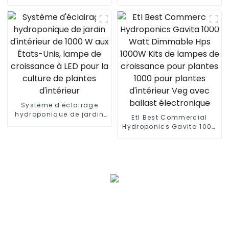
800 W lm301h evo 4 * 4 5
1500 W 465 W 500 W 960
* 5 pieds tente 8 + 2
W 600 W blanc froid
barres lm281b lm301h
barre de maison 150 x
lampe de culture
150 LED lampe de
intérieure personnalisée
croissance
Système d'éclairage
hydroponique de jardin
Etl Best Commercial
d'intérieur de 1000 W aux
Hydroponics Gavita 1000
États-Unis, lampe de
Watt Dimmable Hps
croissance à LED pour la
1000W Kits de lampes de
culture de plantes
croissance pour plantes
d'intérieur
1000 pour plantes
d'intérieur Veg avec
ballast électronique