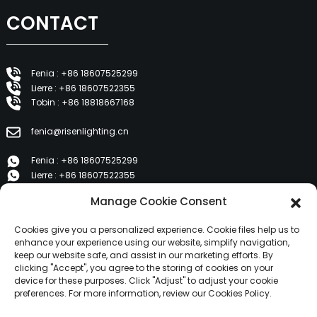
CONTACT
Fenia : +86 18607525299
Lierre : +86 18607522355
Tobin : +86 18818667168
fenia@risenlighting.cn
Fenia : +86 18607525299
Lierre : +86 18607522355
Tobin : +86 18818667168
Manage Cookie Consent
E 1202, Duzhe Wenhuayuan, Huicheng, Huizhou 516001
Cookies give you a personalized experience. Cookie files help us to
enhance your experience using our website, simplify navigation,
keep our website safe, and assist in our marketing efforts. By
PRODUITS
clicking "Accept", you agree to the storing of cookies on your
device for these purposes. Click "Adjust" to adjust your cookie
preferences. For more information, review our Cookies Policy.
À propos de nous