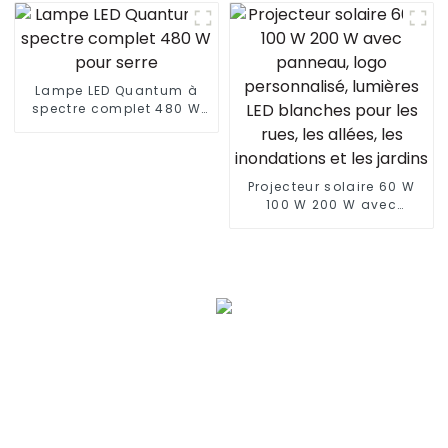
serre d'intérieur Gavita,
aquaponique, lampe de
télécommande Wifi
croissance à LED
Bluetooth, contrôleur de
lever et de coucher du
soleil
Lampe LED Quantum à
spectre complet 480 W
pour serre
Projecteur solaire 60 W
100 W 200 W avec
panneau, logo
personnalisé, lumières
LED blanches pour les
rues, les allées, les
inondations et les
jardins