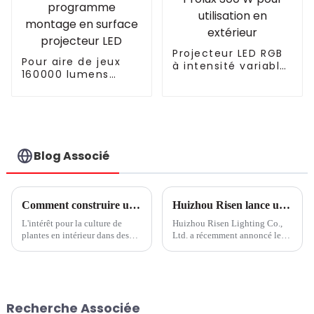
Projecteur LED RGB
Pour aire de jeux
à intensité variable
160000 lumens
Prolux 300 W pour
plaque 1000 W 100
utilisation en
W programme
extérieur
montage en
surface projecteur
LED
Blog Associé
Comment construire une ferme verticale réussie
Huizhou Risen lance une nouvelle technologie d'éclairage de croissance
L'intérêt pour la culture de
Huizhou Risen Lighting Co.,
plantes en intérieur dans des
Ltd. a récemment annoncé le
fermes verticales ne cesse de
lancement de son nouveau
croître. Mais de nombreux
produit, une lampe de culture
investisseurs qui pensaient
LED de haute qualité.
pouvoir simplement acheter un
L'entreprise, connue pour son
entrepôt vide, brancher des
expertise en matière de
Recherche Associée
lampes de culture et obtenir des
technologie d'éclairage, a