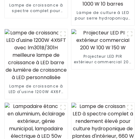
Lampe de croissance à
spectre complet pour
Lampe de culture à LED
plantes, 0,3 m, 9 W, 8 W, 6
pour serre hydroponique
W, IP66, T8, T5, 18 W, 24 W,
1500 W 4 x 6 pieds HPS
4 pieds, tube lumineux à
1000 W à spectre complet
LED
lm301B Lampes de
culture à LED pliables
1000 W 10 barres
Projecteur LED PIR
extérieur commercial 200
W 100 W 150 W
Lampe de croissance à
LED d'usine 1200W 4X6FT
avec lm301B/301H
meilleure lampe de
croissance à LED barre
de lumière de croissance
à LED personnalisée