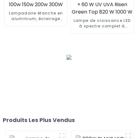
Lampadaire étanche en
aluminium, éclairage
Lampe de croissance LED
extérieur, génie
à spectre complet à
municipal, lampadaire
rendement élevé pour
électrique à LED 50w 100w
culture hydroponique de
150w 200w 300W
plantes d'intérieur, 660 W
+ 60 W UV UVA Risen
Green Top 820 W 1000 W
Produits Les Plus Vendus