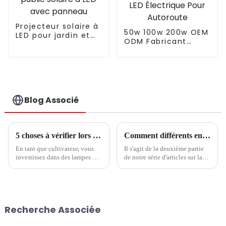
Projecteur solaire à
50w 100w 200w OEM
LED pour jardin et
ODM Fabricant
extérieur,
Étanche Bas Prix
fourniture d'usine,
Économique
éclairage public
Paysage Moderne
solaire à LED avec
Réverbère LED
panneau
Électrique Pour
Autoroute
Blog Associé
5 choses à vérifier lors de la comparaison des conceptions d'éclairage pour les lampes de culture à LED
Comment différents environnements de culture peuvent influencer les niveaux de nitrate dans les légumes à feuilles vertes
En tant que cultivateur, vous
Il s'agit de la deuxième partie
investissez dans des lampes de
de notre série d'articles sur la
culture LED supplémentaires,
façon dont les lampes de
car elles améliorent le
culture à LED peuvent
rendement et la qualité de vos
influencer les niveaux de
cultures. En fait, la règle
nitrate dans les légumes à
générale est que 1 % de
feuilles. Il y a des défenseurs
Recherche Associée
rendement lumineux équivaut
des deux côtés de la question.
à 1 % de rendement des
Certaines personnes veulent
cultures. Donc, il...
réduire les niveaux de nitrate