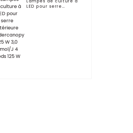
Lampes de culture à
LED pour serre
intérieure
Undercanopy 125 W
3,0 Umol/J 4 pieds 125
W