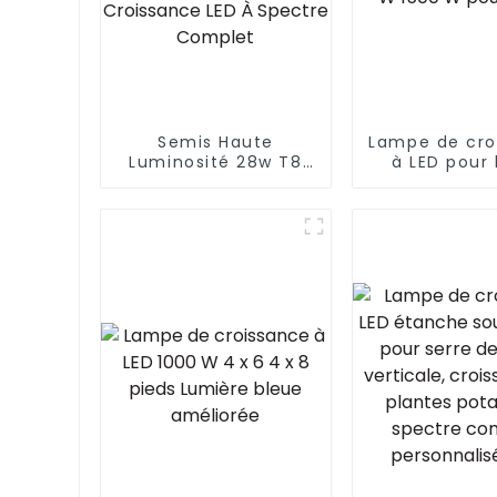
Semis Haute
Lampe de cro
Luminosité 28w T8
à LED pour 
90cm LED Spectre
végétale 66
Complet Lumière LED
W 720 W 1000
Lampe De
W pour s
Croissance Tube
Intégré Lampe De
Croissance LED À
Spectre Complet