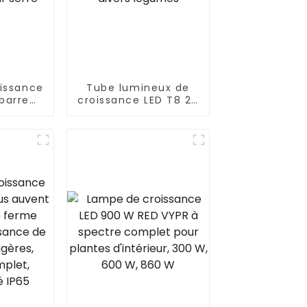
issance
Tube lumineux de
barre
croissance LED T8 28
0 W 880
W pour fermes
 W 1500
verticales et divers
erre
légumes