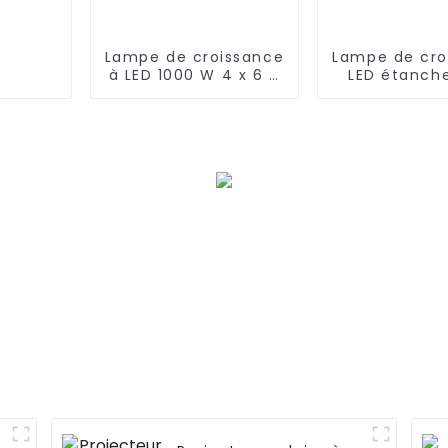
Lampe de croissance
Lampe de cro
à LED 1000 W 4 x 6 4
LED étanch
x 8 pieds Lumière
auvent pour 
bleue améliorée
ferme verti
croissanc
plantes pot
spectre co
personnalis