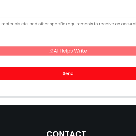
AI Helps Write
Send
CONTACT