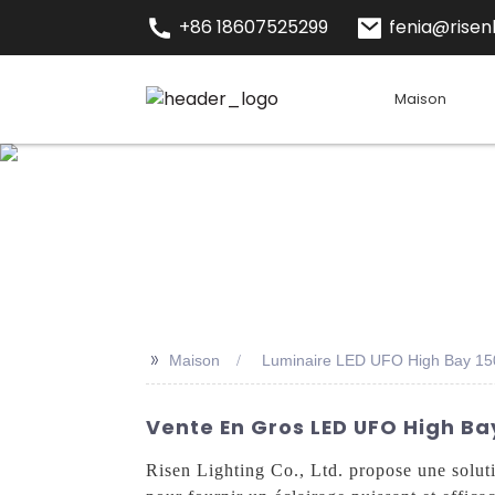
+86 18607525299
fenia@risenl
Maison
>>
Maison
Luminaire LED UFO High Bay 1
Vente En Gros LED UFO High Bay
Risen Lighting Co., Ltd. propose une solu