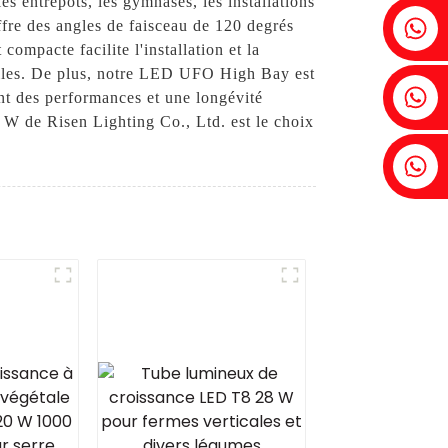
es entrepôts, les gymnases, les installations
Fenia : +86 18607525299
ffre des angles de faisceau de 120 degrés
ompacte facilite l'installation et la
iciles. De plus, notre LED UFO High Bay est
Lierre : +86 18607522355
nt des performances et une longévité
W de Risen Lighting Co., Ltd. est le choix
Tobin : +86 18818667168