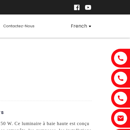
French
Contactez-Nous
rs
50 W. Ce luminaire à baie haute est conçu