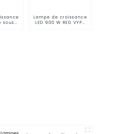
issance
Lampe de croissance
e sous
LED 900 W RED VYPR
serre de
à spectre complet
cale,
pour plantes
e de
d'intérieur, 300 W,
agères,
600 W, 860 W
mplet,
é IP65