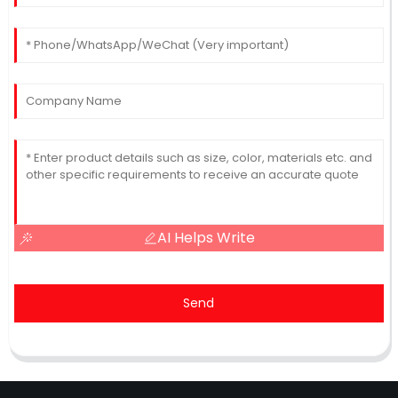
AI Helps Write
Send