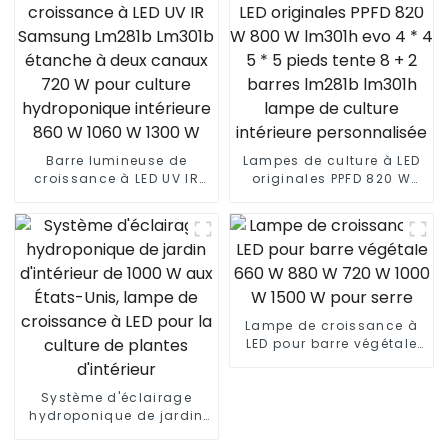
Barre lumineuse de
Lampes de culture à LED
croissance à LED UV IR
originales PPFD 820 W
Samsung Lm281b Lm301b
800 W lm301h evo 4 * 4 5
étanche à deux canaux
* 5 pieds tente 8 + 2
720 W pour culture
barres lm281b lm301h
hydroponique intérieure
lampe de culture
860 W 1060 W 1300 W
intérieure personnalisée
Lampe de croissance à
LED pour barre végétale
660 W 880 W 720 W 1000
W 1500 W pour serre
Système d'éclairage
hydroponique de jardin
d'intérieur de 1000 W aux