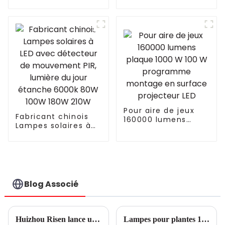
1000 W 1000 W 800
complet pour
W 720 W Systèmes
plantes d'intérieur
de culture
Lampes de
hydroponiques
croissance à LED en
Dimmable Lm301b
aluminium pour
301h Barre
tomates similaires
lumineuse de
à Philips
culture à LED à
spectre complet
pour serre
Pour aire de jeux
Fabricant chinois
160000 lumens
Lampes solaires à
plaque 1000 W 100
LED avec détecteur
W programme
de mouvement PIR,
montage en
lumière du jour
surface projecteur
étanche 6000k 80W
LED
100W 180W 210W
Blog Associé
Huizhou Risen lance une nouvelle technologie d'éclairage de croissance
Lampes pour plantes 101 : Guide du jardinage d'intérieur pour débutants