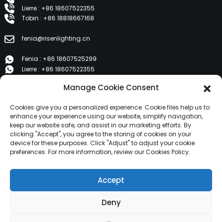
Lierre : +86 18607522355
Tobin : +86 18818667168
fenia@risenlighting.cn
Fenia : +86 18607525299
Lierre : +86 18607522355
Tobin : +86 18818667168
Manage Cookie Consent
E 1202, Duzhe Wenhuayuan, Huicheng, Huizhou 516001
Cookies give you a personalized experience. Cookie files help us to
enhance your experience using our website, simplify navigation,
keep our website safe, and assist in our marketing efforts. By
PRODUITS
clicking "Accept", you agree to the storing of cookies on your
device for these purposes. Click "Adjust" to adjust your cookie
preferences. For more information, review our Cookies Policy.
À propos de nous
Produits
Accept
Nouvelles
Contactez-nous
Deny
Copyright © 2024 HuiZhou Risen Lighting Tous droits