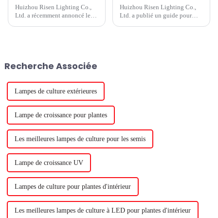
Huizhou Risen Lighting Co.,
Huizhou Risen Lighting Co.,
Ltd. a récemment annoncé le
Ltd. a publié un guide pour
lancement de son nouveau
débutants en jardinage
produit, une lampe de culture
d'intérieur intitulé Plant Lights
LED de haute qualité.
101. Le guide fournit des
L'entreprise, connue pour son
informations essentielles sur la
expertise en matière de
façon de faire pousser avec
Recherche Associée
technologie d'éclairage, a
succès des plantes en intérieur,
développé...
par exemple...
Lampes de culture extérieures
Lampe de croissance pour plantes
Les meilleures lampes de culture pour les semis
Lampe de croissance UV
Lampes de culture pour plantes d'intérieur
Les meilleures lampes de culture à LED pour plantes d'intérieur