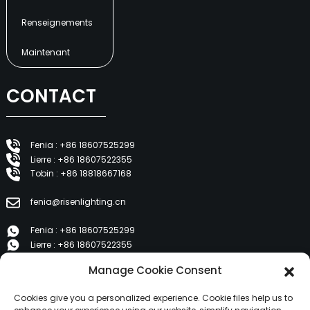
Renseignements
Maintenant
CONTACT
Fenia : +86 18607525299
Lierre : +86 18607522355
Tobin : +86 18818667168
fenia@risenlighting.cn
Fenia : +86 18607525299
Lierre : +86 18607522355
Tobin : +86 18818667168
Manage Cookie Consent
E 1202, Duzhe Wenhuayuan, Huicheng, Huizhou 516001
Cookies give you a personalized experience. Cookie files help us to