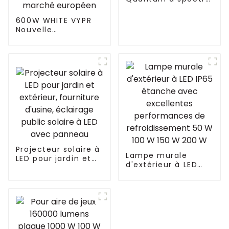
complet 480 W
pour serre
600W WHITE VYPR
Nouvelle
conception 300W
600W 860W lampes
de culture à LED à
spectre complet
lampes de culture à
LED d'intérieur pour
le marché
européen
Projecteur solaire à
Lampe murale
LED pour jardin et
d'extérieur à LED
extérieur,
IP65 étanche avec
fourniture d'usine,
excellentes
éclairage public
performances de
solaire à LED avec
refroidissement 50
panneau
W 100 W 150 W 200
W