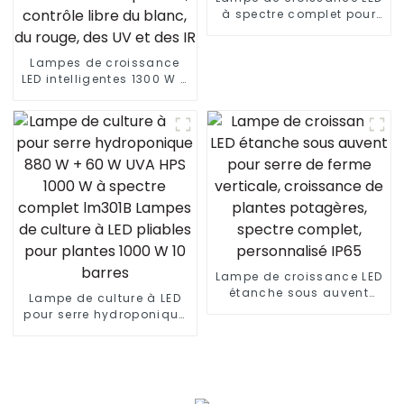
à spectre complet pour
plantes, 1000 W, Lm301h
4000 3000 K, Lm301b +
Lampes de croissance
lumière rouge pour
LED intelligentes 1300 W 5
légumes
x 5 pieds avec 4 canaux
de contrôle
indépendants, réglage
du spectre, lampe de
croissance des plantes,
contrôle libre du blanc,
du rouge, des UV et des
IR
Lampe de croissance LED
étanche sous auvent
Lampe de culture à LED
pour serre de ferme
pour serre hydroponique
verticale, croissance de
880 W + 60 W UVA HPS
plantes potagères,
1000 W à spectre complet
spectre complet,
lm301B Lampes de
personnalisé IP65
culture à LED pliables
pour plantes 1000 W 10