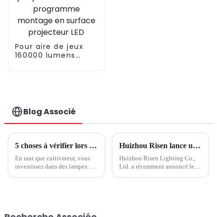
Pour aire de jeux
160000 lumens
plaque 1000 W 100
W programme
montage en
surface projecteur
LED
Blog Associé
5 choses à vérifier lors de la comparaison des conceptions d'éclairage pour les lampes de culture à LED
Huizhou Risen lance une nouvelle technologie d'éclairage de croissance
En tant que cultivateur, vous
Huizhou Risen Lighting Co.,
investissez dans des lampes de
Ltd. a récemment annoncé le
culture LED supplémentaires,
lancement de son nouveau
car elles améliorent le
produit, une lampe de culture
rendement et la qualité de vos
LED de haute qualité.
cultures. En fait, la règle
L'entreprise, connue pour son
générale est que 1 % de
expertise en matière de
Recherche Associée
rendement lumineux équivaut
technologie d'éclairage, a