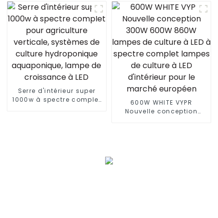
barres, lumière blanche à
1000 W à spectre complet
spectre complet +
lm301B Lampes de
lumière rouge pour
culture à LED pliables
plantes 660 nm, 600 W,
pour plantes 1000 W 10
100-277 VCA
barres
Serre d'intérieur super
1000w à spectre complet
600W WHITE VYPR
pour agriculture
Nouvelle conception
verticale, systèmes de
300W 600W 860W
culture hydroponique
lampes de culture à LED
aquaponique, lampe de
à spectre complet
croissance à LED
lampes de culture à LED
d'intérieur pour le
marché européen