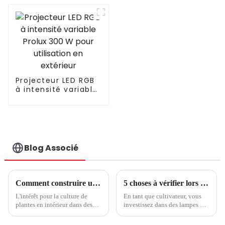
3P à spectre
pousses/plantes
complet pour
fruitières
plantes d'intérieur
300 W 600 W 860 W
à LED Fluence
similaire VYPR 3P
Projecteur LED RGB
à intensité variable
Prolux 300 W pour
utilisation en
extérieur
Blog Associé
Comment construire une ferme verticale réussie
5 choses à vérifier lors de la comparaison des conceptions d'éclairage pour les lampes de culture à LED
L'intérêt pour la culture de
En tant que cultivateur, vous
plantes en intérieur dans des
investissez dans des lampes de
fermes verticales ne cesse de
culture LED supplémentaires,
croître. Mais de nombreux
car elles améliorent le