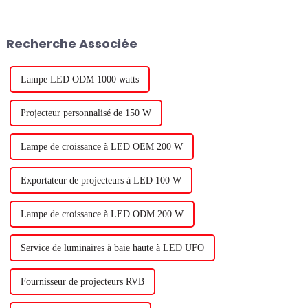
investisseurs qui pensaient
rendement et la qualité de vos
pouvoir simplement acheter un
cultures. En fait, la règle
entrepôt vide, brancher des
générale est que 1 % de
Recherche Associée
lampes de culture et obtenir des
rendement lumineux équivaut
résultats parfaits...
à 1 % de rendement des
cultures. Donc, il...
Lampe LED ODM 1000 watts
Projecteur personnalisé de 150 W
Lampe de croissance à LED OEM 200 W
Exportateur de projecteurs à LED 100 W
Lampe de croissance à LED ODM 200 W
Service de luminaires à baie haute à LED UFO
Fournisseur de projecteurs RVB