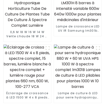
Lampe de croissance LED
UV IR Samsung lm301b
0,6 M 18 W 16 W 14 W
860w 720w LM301H 8
Vente chaude 18 W 24 W
barres à intensité
T8 LED Serre
variable 600w 640w
Hydroponique
1000w pour plantes
Horticulture Tube De
médicinales d'intérieur
Culture De Plantes Tube
De Culture À Spectre
Complet Lumière
Éclairage de croissance
Lampe de culture à LED
à LED 1500 W 4 x 8 pieds,
pour serre hydroponique
spectre complet, 15
880 W + 60 W UVA HPS