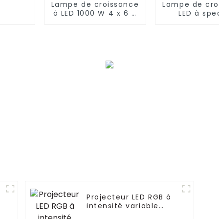
Lampe de croissance
Lampe de cro
à LED 1000 W 4 x 6 4
LED à spe
x 8 pieds Lumière
complet
bleue améliorée
rendement 
pour cul
hydroponiq
plantes d'int
660 W + 60
UVA Risen Gr
820 W 10
Projecteur LED RGB à
intensité variable
Prolux 300 W pour