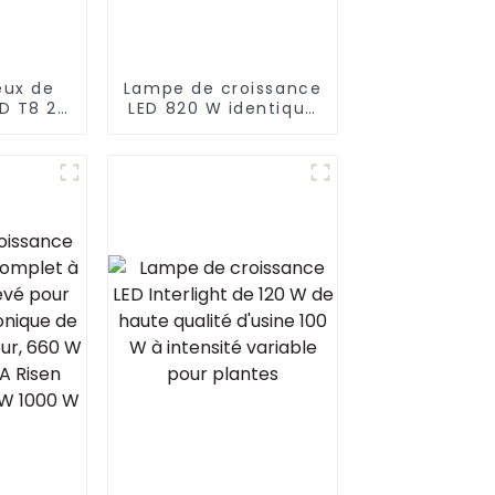
eux de
Lampe de croissance
ED T8 28
LED 820 W identique
rmes
à Gavita CT 1930e
 divers
s