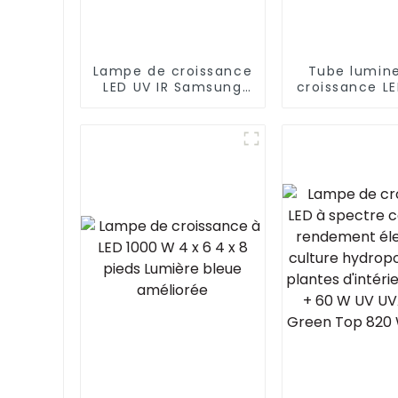
Lampe de croissance
Tube lumin
LED UV IR Samsung
croissance L
lm301b 860w 720w
W pour fe
LM301H 8 barres à
verticales et
intensité variable
légume
600w 640w 1000w
pour plantes
médicinales
d'intérieur