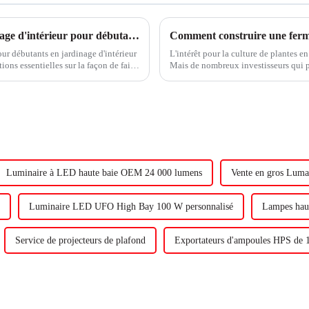
Lampes pour plantes 101 : Guide du jardinage d'intérieur pour débutants
Comment construire une ferme
ur débutants en jardinage d'intérieur
L'intérêt pour la culture de plantes en
ions essentielles sur la façon de faire
Mais de nombreux investisseurs qui 
e...
vide, brancher des lampes de culture et
Luminaire à LED haute baie OEM 24 000 lumens
Vente en gros Lum
Luminaire LED UFO High Bay 100 W personnalisé
Lampes hau
Service de projecteurs de plafond
Exportateurs d'ampoules HPS de 