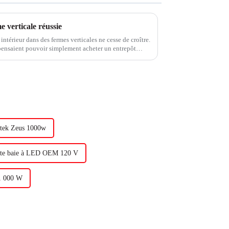
 verticale réussie
 intérieur dans des fermes verticales ne cesse de croître.
pensaient pouvoir simplement acheter un entrepôt
 obtenir des résultats parfaits...
atek Zeus 1000w
te baie à LED OEM 120 V
1 000 W