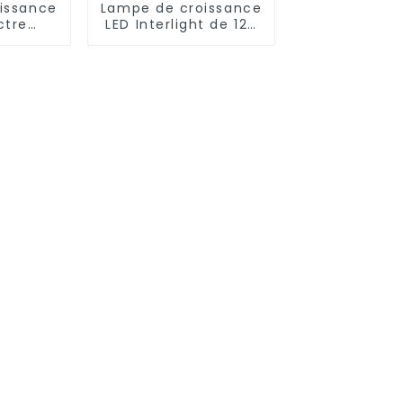
issance
Lampe de croissance
ctre
LED Interlight de 120
 à
W de haute qualité
élevé
d'usine 100 W à
ture
intensité variable
ue de
pour plantes
érieur,
 W UV
een Top
00 W