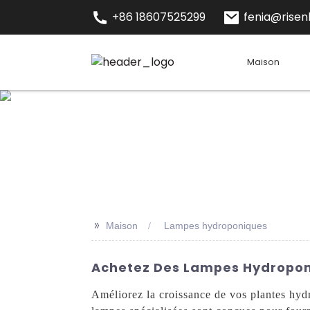
+86 18607525299
fenia@risenl
Maison
>>
Maison
Lampes hydroponiques
Achetez Des Lampes Hydroponi
Améliorez la croissance de vos plantes hy