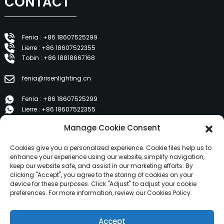
CONTACT
Fenia : +86 18607525299
Lierre : +86 18607522355
Tobin : +86 18818667168
fenia@risenlighting.cn
Fenia : +86 18607525299
Lierre : +86 18607522355
Tobin : +86 18818667168
Manage Cookie Consent
E 1202, Duzhe Wenhuayuan, Huicheng, Huizhou 516001
Cookies give you a personalized experience. Cookie files help us to
enhance your experience using our website, simplify navigation,
keep our website safe, and assist in our marketing efforts. By
PRODUITS
clicking "Accept", you agree to the storing of cookies on your
device for these purposes. Click "Adjust" to adjust your cookie
preferences. For more information, review our Cookies Policy.
À propos de nous
Produits
Accept
Nouvelles