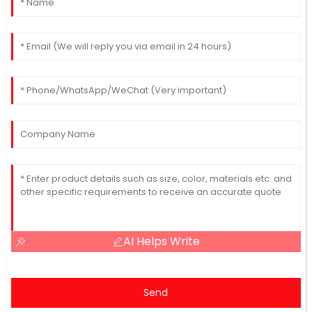
AI Helps Write
Send