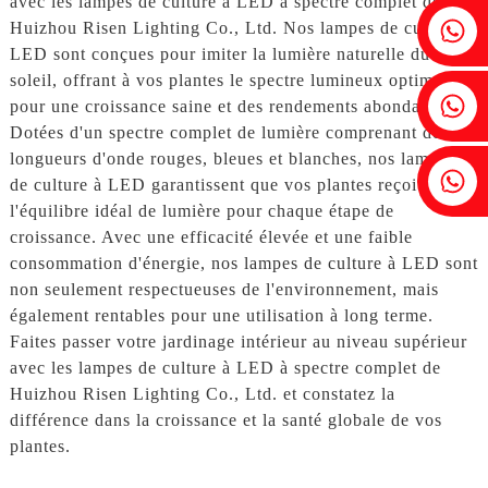
avec les lampes de culture à LED à spectre complet de
Fenia : +86 18607525299
Huizhou Risen Lighting Co., Ltd. Nos lampes de culture à
LED sont conçues pour imiter la lumière naturelle du
soleil, offrant à vos plantes le spectre lumineux optimal
Lierre : +86 18607522355
pour une croissance saine et des rendements abondants.
Dotées d'un spectre complet de lumière comprenant des
longueurs d'onde rouges, bleues et blanches, nos lampes
Tobin : +86 18818667168
de culture à LED garantissent que vos plantes reçoivent
l'équilibre idéal de lumière pour chaque étape de
croissance. Avec une efficacité élevée et une faible
consommation d'énergie, nos lampes de culture à LED sont
non seulement respectueuses de l'environnement, mais
également rentables pour une utilisation à long terme.
Faites passer votre jardinage intérieur au niveau supérieur
avec les lampes de culture à LED à spectre complet de
Huizhou Risen Lighting Co., Ltd. et constatez la
différence dans la croissance et la santé globale de vos
plantes.