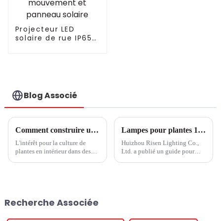
Projecteur LED
solaire de rue IP65
40W-1000W avec
capteur de
mouvement et
panneau solaire
Blog Associé
Comment construire une ferme verticale réussie
Lampes pour plantes 101 : Guide du jardinage d'intérieur pour débutants
L'intérêt pour la culture de
Huizhou Risen Lighting Co.,
plantes en intérieur dans des
Ltd. a publié un guide pour
fermes verticales ne cesse de
débutants en jardinage
croître. Mais de nombreux
d'intérieur intitulé Plant Lights
investisseurs qui pensaient
101. Le guide fournit des
pouvoir simplement acheter un
informations essentielles sur la
entrepôt vide, brancher des
façon de faire pousser avec
Recherche Associée
lampes de culture et obtenir des
succès des plantes en intérieur,
résultats parfaits...
par exemple...