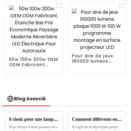
de culture à LED à
éclairage pour
spectre complet
fleurs, fruits et
lampes de culture à
légumes, gavita
LED d'intérieur pour
1930E
le marché
européen
Pour aire de jeux
50w 100w 200w OEM
160000 lumens
ODM Fabricant
plaque 1000 W 100
Étanche Bas Prix
W programme
Économique
montage en
Paysage Moderne
surface projecteur
Réverbère LED
LED
Électrique Pour
Autoroute
Blog Associé
8 choix pour une lampe de culture LED économique, partie 2
Comment différents environnements de culture peuvent influencer les niveaux de nitrate dans les légumes à feuilles vertes
Pour réussir à faire pousser des
Il s'agit de la deuxième partie