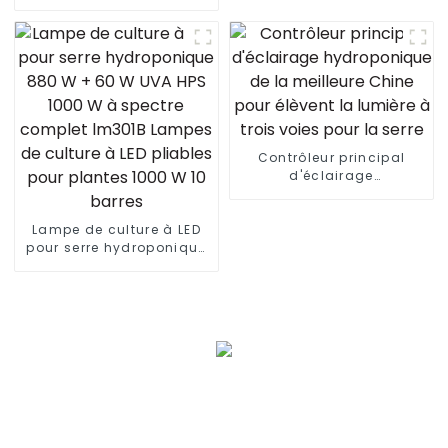
1500 W 465 W 500 W 960
W 600 W blanc froid
barre de maison 150 x
150 LED lampe de
croissance
Contrôleur principal
d'éclairage
hydroponique de la
meilleure Chine pour
Lampe de culture à LED
élèvent la lumière à trois
pour serre hydroponique
voies pour la serre
880 W + 60 W UVA HPS
1000 W à spectre complet
lm301B Lampes de
culture à LED pliables
pour plantes 1000 W 10
barres