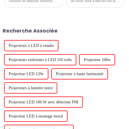
cultures de manière rentable
de notre série d'articles sur la
avec des lampes de culture à
façon dont les lampes de
LED, votre système à LED doit
culture à LED peuvent
être conçu pour fonctionner de
influencer les niveaux de
manière fiable dans les
nitrate dans les légumes à
conditions difficiles de votre
feuilles. Il y a des défenseurs
Recherche Associée
environnement de serre. Dans
des deux côtés de la question.
la partie 2 d'un ...
Certaines personnes veulent
réduire les niveaux de nitrate
dans les légumes à feuilles.
Projecteurs à LED à vendre
Projecteurs extérieurs à LED 110 volts
Projecteur 100w
Projecteur LED 120v
Projecteur à haute luminosité
Projecteurs à lumière noire
Projecteur LED 100 W avec détecteur PIR
Projecteur LED à montage mural