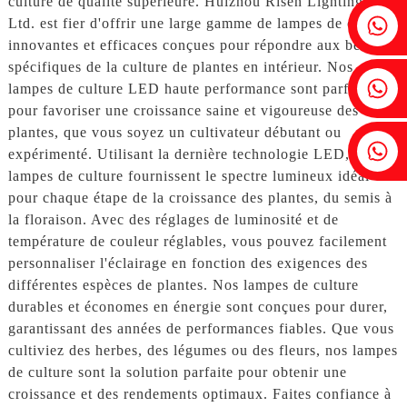
culture de qualité supérieure. Huizhou Risen Lighting Co.,
Fenia : +86 18607525299
Ltd. est fier d'offrir une large gamme de lampes de culture
innovantes et efficaces conçues pour répondre aux besoins
spécifiques de la culture de plantes en intérieur. Nos
Lierre : +86 18607522355
lampes de culture LED haute performance sont parfaites
pour favoriser une croissance saine et vigoureuse des
plantes, que vous soyez un cultivateur débutant ou
Tobin : +86 18818667168
expérimenté. Utilisant la dernière technologie LED, nos
lampes de culture fournissent le spectre lumineux idéal
pour chaque étape de la croissance des plantes, du semis à
la floraison. Avec des réglages de luminosité et de
température de couleur réglables, vous pouvez facilement
personnaliser l'éclairage en fonction des exigences des
différentes espèces de plantes. Nos lampes de culture
durables et économes en énergie sont conçues pour durer,
garantissant des années de performances fiables. Que vous
cultiviez des herbes, des légumes ou des fleurs, nos lampes
de culture sont la solution parfaite pour obtenir une
croissance et des rendements optimaux. Faites confiance à