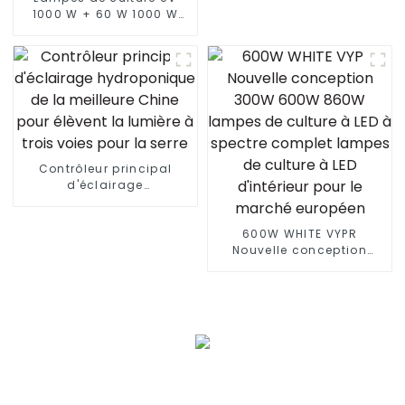
canopée Lampe de
1000 W + 60 W 1000 W
croissance LED à spectre
1000 W 800 W 720 W
complet pour plantes
Systèmes de culture
d'intérieur Veg Bloom
hydroponiques
Dimmable Lm301b 301h
Barre lumineuse de
culture à LED à spectre
complet pour serre
Contrôleur principal
d'éclairage
hydroponique de la
meilleure Chine pour
élèvent la lumière à trois
600W WHITE VYPR
voies pour la serre
Nouvelle conception
300W 600W 860W
lampes de culture à LED
à spectre complet
lampes de culture à LED
d'intérieur pour le
marché européen