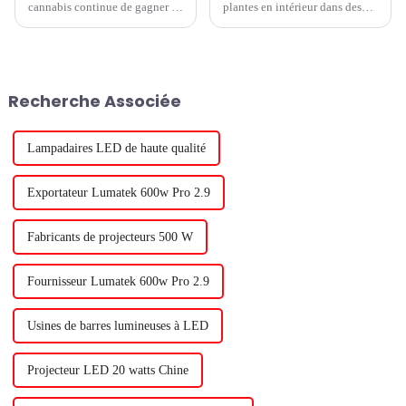
cannabis continue de gagner en
plantes en intérieur dans des
popularité et en légitimité aux
fermes verticales ne cesse de
États-Unis, CWCBExpo est
croître. Mais de nombreux
devenue la principale plate-
investisseurs qui pensaient
forme pour les professionnels,
pouvoir simplement acheter un
les passionnés et les
entrepôt vide, brancher des
Recherche Associée
entrepreneurs de l'industrie...
lampes de culture et obtenir des
résultats parfaits...
Lampadaires LED de haute qualité
Exportateur Lumatek 600w Pro 2.9
Fabricants de projecteurs 500 W
Fournisseur Lumatek 600w Pro 2.9
Usines de barres lumineuses à LED
Projecteur LED 20 watts Chine