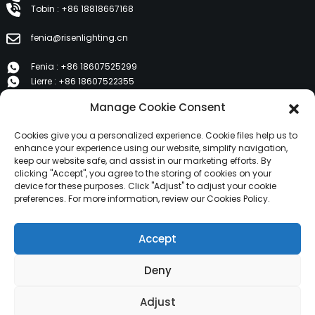
Tobin : +86 18818667168
fenia@risenlighting.cn
Fenia : +86 18607525299
Lierre : +86 18607522355
Tobin : +86 18818667168
Manage Cookie Consent
E 1202, Duzhe Wenhuayuan, Huicheng, Huizhou 516001
Cookies give you a personalized experience. Cookie files help us to
enhance your experience using our website, simplify navigation,
keep our website safe, and assist in our marketing efforts. By
PRODUITS
clicking "Accept", you agree to the storing of cookies on your
device for these purposes. Click "Adjust" to adjust your cookie
preferences. For more information, review our Cookies Policy.
À propos de nous
Produits
Accept
Nouvelles
Contactez-nous
Deny
Copyright © 2024 HuiZhou Risen Lighting Tous droits
Adjust
réservés.
Plan du site,
Plan du siteTrans,
Recherche principale