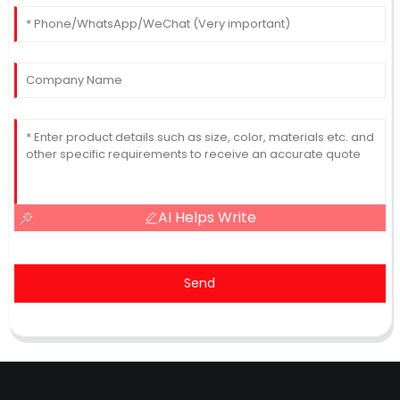
AI Helps Write
Send