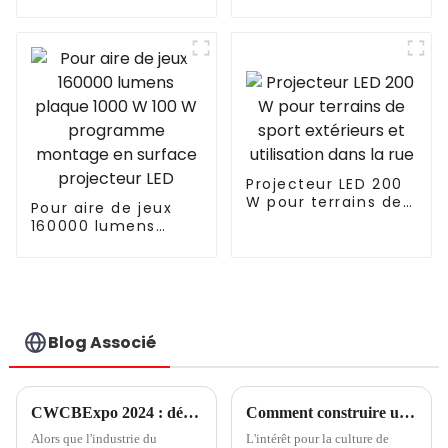
d'intérieur à
spectre complet
spectre complet de
pour plantes de
660 W avec LED
jardin 400 W pour
Lampe de culture
tente de culture
hydroponique à
intérieure, plantes,
spectre complet
graines, légumes,
pour plantes
floraison, phyto
similaire à Philips
Projecteur LED 200
W pour terrains de
Pour aire de jeux
sport extérieurs et
160000 lumens
utilisation dans la
plaque 1000 W 100
rue
W programme
montage en
surface projecteur
LED
Blog Associé
CWCBExpo 2024 : découvrez l'industrie du cannabis en plein essor au plus grand salon de New York
Comment construire une ferme verticale réussie
Alors que l'industrie du
L'intérêt pour la culture de