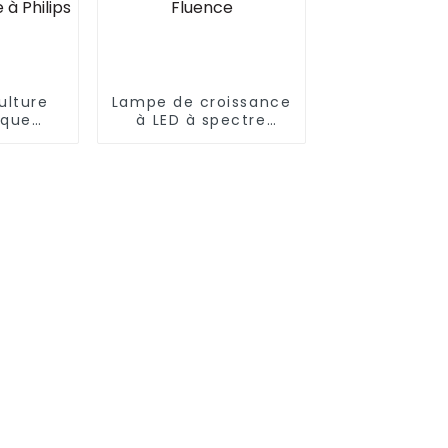
ulture
Lampe de croissance
ique
à LED à spectre
 spectre
complet à intensité
 660 W
variable 600 W RED
mpe de
VYPR UV IR pour la
e
croissance
que à
hydroponique des
mplet
plantes similaire à
ntes
Fluence
Philips