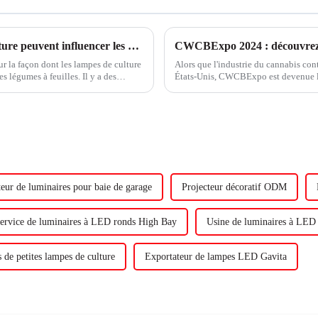
Comment différents environnements de culture peuvent influencer les niveaux de nitrate dans les légumes à feuilles vertes
 sur la façon dont les lampes de culture
Alors que l'industrie du cannabis con
s légumes à feuilles. Il y a des
États-Unis, CWCBExpo est devenue la 
rsonnes veulent réduire les niveaux
passionnés et les entrepreneurs de l'in
eur de luminaires pour baie de garage
Projecteur décoratif ODM
ervice de luminaires à LED ronds High Bay
Usine de luminaires à LED 
 de petites lampes de culture
Exportateur de lampes LED Gavita