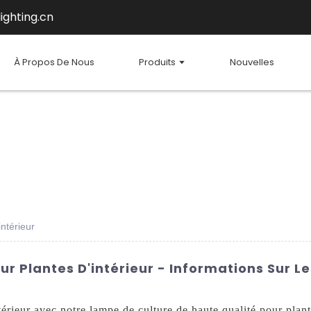
ighting.cn
À Propos De Nous
Produits
Nouvelles
ntérieur
r Plantes D'intérieur - Informations Sur Le
térieur avec notre lampe de culture de haute qualité pour plan