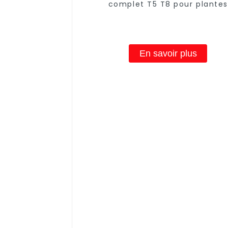
complet T5 T8 pour plantes
d'intérieur à haute efficacité, 
de légumes, floraison, hortico
lampe de culture à LED
En savoir plus