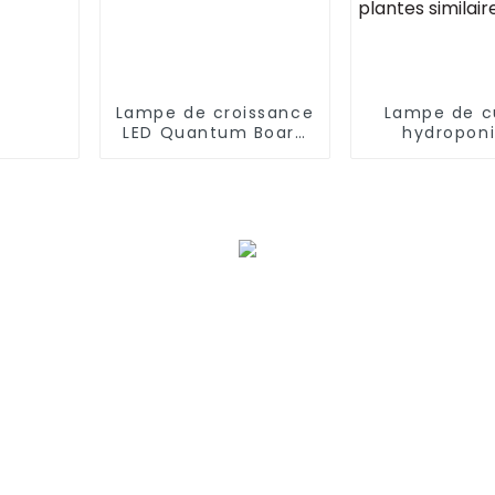
Lampe de croissance
Lampe de c
LED Quantum Board
hydropon
à spectre complet
d'intérieur à
120 W 240 W 480 W
complet de
pour serre intérieure
avec LED La
cultur
hydroponi
spectre co
pour pla
similaire à 