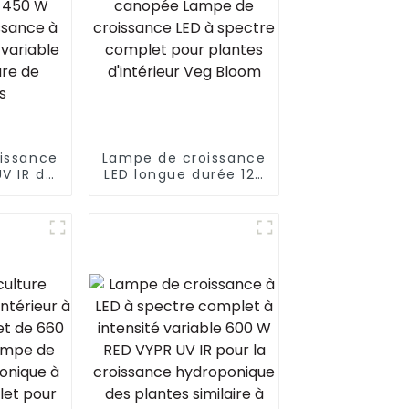
issance
Lampe de croissance
V IR de
LED longue durée 125
 pour la
W Belle pénétration
 graines
de la canopée
W 700
Lampe de croissance
pe de
LED à spectre
à LED à
complet pour
riable
plantes d'intérieur
ure de
Veg Bloom
s