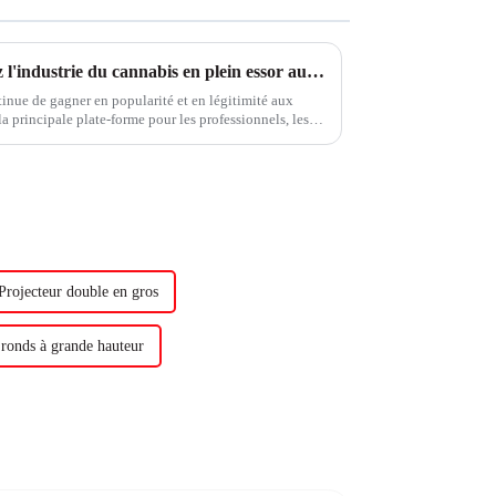
CWCBExpo 2024 : découvrez l'industrie du cannabis en plein essor au plus grand salon de New York
tinue de gagner en popularité et en légitimité aux
principale plate-forme pour les professionnels, les
dustrie...
Projecteur double en gros
ronds à grande hauteur