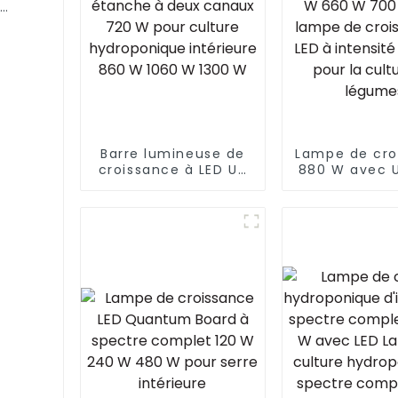
semis
le,
Barre lumineuse de
Lampe de cro
croissance à LED UV
880 W avec U
IR Samsung Lm281b
haute qualité
Lm301b étanche à
floraison des
deux canaux 720 W
480 W 660 
pour culture
450 W lam
hydroponique
croissance 
intérieure 860 W
intensité va
1060 W 1300 W
pour la cult
légume