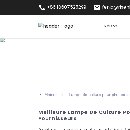
+86 18607525299
fenia@risenl
Maison
>>
Maison
Lampe de culture pour plantes d'i
Meilleure Lampe De Culture Pou
Fournisseurs
Améliorez la croissance de vos plantes d'in