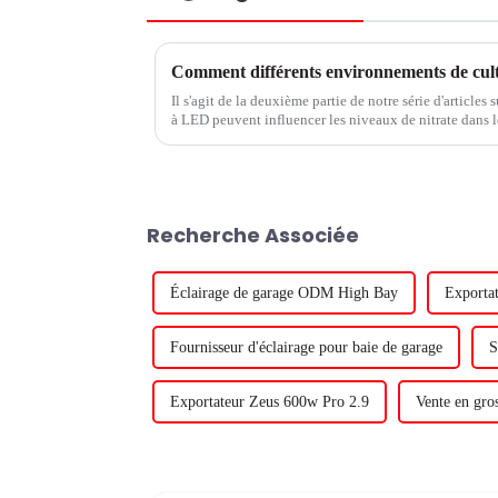
Il s'agit de la deuxième partie de notre série d'articles
à LED peuvent influencer les niveaux de nitrate dans le
défenseurs des deux côtés de la question. Certaines pe
de nitrate dans les légumes à feuilles.
Recherche Associée
Éclairage de garage ODM High Bay
Exportat
Fournisseur d'éclairage pour baie de garage
S
Exportateur Zeus 600w Pro 2.9
Vente en gros