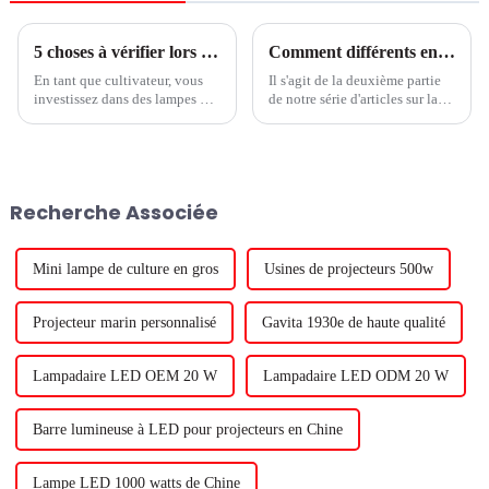
5 choses à vérifier lors de la comparaison des conceptions d'éclairage pour les lampes de culture à LED
Comment différents environnements de culture peuvent influencer les niveaux de nitrate dans les légumes à feuilles vertes
En tant que cultivateur, vous
Il s'agit de la deuxième partie
investissez dans des lampes de
de notre série d'articles sur la
culture LED supplémentaires,
façon dont les lampes de
car elles améliorent le
culture à LED peuvent
rendement et la qualité de vos
influencer les niveaux de
cultures. En fait, la règle
nitrate dans les légumes à
générale est que 1 % de
feuilles. Il y a des défenseurs
Recherche Associée
rendement lumineux équivaut
des deux côtés de la question.
à 1 % de rendement des
Certaines personnes veulent
cultures. Donc, il...
réduire les niveaux de nitrate
dans les légumes à feuilles.
Mini lampe de culture en gros
Usines de projecteurs 500w
Projecteur marin personnalisé
Gavita 1930e de haute qualité
Lampadaire LED OEM 20 W
Lampadaire LED ODM 20 W
Barre lumineuse à LED pour projecteurs en Chine
Lampe LED 1000 watts de Chine