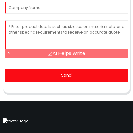
AI Helps Write
Send