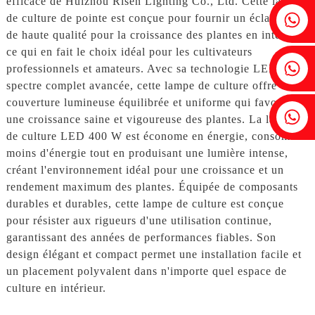
efficace de Huizhou Risen Lighting Co., Ltd. Cette lampe
Fenia : +86 18607525299
de culture de pointe est conçue pour fournir un éclairage
de haute qualité pour la croissance des plantes en intérieur,
ce qui en fait le choix idéal pour les cultivateurs
Lierre : +86 18607522355
professionnels et amateurs. Avec sa technologie LED à
spectre complet avancée, cette lampe de culture offre une
couverture lumineuse équilibrée et uniforme qui favorise
Tobin : +86 18818667168
une croissance saine et vigoureuse des plantes. La lampe
de culture LED 400 W est économe en énergie, consomme
moins d'énergie tout en produisant une lumière intense,
créant l'environnement idéal pour une croissance et un
rendement maximum des plantes. Équipée de composants
durables et durables, cette lampe de culture est conçue
pour résister aux rigueurs d'une utilisation continue,
garantissant des années de performances fiables. Son
design élégant et compact permet une installation facile et
un placement polyvalent dans n'importe quel espace de
culture en intérieur.