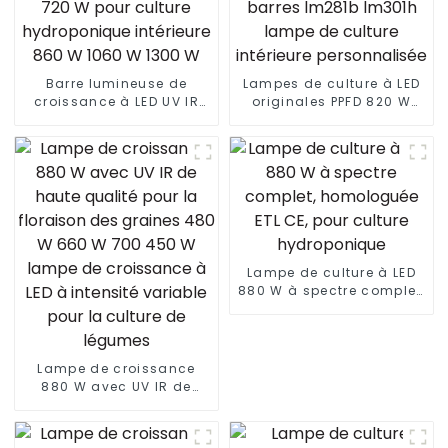
Barre lumineuse de
Lampes de culture à LED
croissance à LED UV IR
originales PPFD 820 W
Samsung Lm281b Lm301b
800 W lm301h evo 4 * 4 5
étanche à deux canaux
* 5 pieds tente 8 + 2
720 W pour culture
barres lm281b lm301h
hydroponique intérieure
lampe de culture
860 W 1060 W 1300 W
intérieure personnalisée
Lampe de culture à LED
880 W à spectre complet,
homologuée ETL CE, pour
culture hydroponique
Lampe de croissance
880 W avec UV IR de
haute qualité pour la
floraison des graines
480 W 660 W 700 450 W