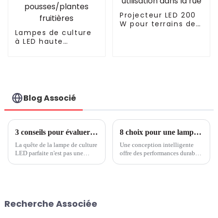
Projecteur LED 200
W pour terrains de
Lampes de culture
sport extérieurs et
à LED haute
utilisation dans la
efficacité de 400 W
rue
pour plantes à
feuilles
vertes/micro-
pousses/plantes
fruitières
Blog Associé
3 conseils pour évaluer les performances des lampes de culture à LED
8 choix pour une lampe de culture LED économique
La quête de la lampe de culture
Une conception intelligente
LED parfaite n'est pas une
offre des performances durables
tâche facile. Vous cherchez des
- Partie 1 Pour faire pousser des
moyens d'améliorer la
cultures avec succès et de
production de vos cultures en
manière rentable avec des
serre et vous avez
lampes de culture à LED, votre
probablement rencontré des...
système LED doit être conçu
Recherche Associée
pour fonctionner de manière
fiable dans des conditions