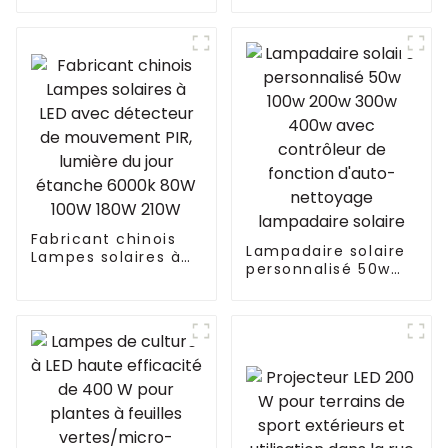
LED Éclairage
l'usine avec
supérieur compact
panneau 100w 200w
similaire à Philips
300w personnalisé
pour jardin
Fabricant chinois
Lampadaire solaire
Lampes solaires à
personnalisé 50w
LED avec détecteur
100w 200w 300w
de mouvement PIR,
400w avec
lumière du jour
contrôleur de
étanche 6000k 80W
fonction d'auto-
100W 180W 210W
nettoyage
lampadaire solaire