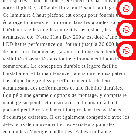
les espaces à haut plafond ? Ne cherchez pas plus loin que
Fenia : +86 18607525299
notre High Bay 200w de Huizhou Risen Lighting Co., Ltd.
Ce luminaire à haut plafond est conçu pour fournir un
éclairage lumineux et uniforme dans les grandes zones
Lierre : +86 18607522355
intérieures telles que les entrepôts, les usines, les
gymnases, etc. Notre High Bay 200w est doté d'une puce
LED haute performance qui fournit jusqu'à 26 000 lumens
Tobin : +86 18818667168
de puissance lumineuse, garantissant une excellente
visibilité et sécurité dans tout environnement industriel ou
commercial. La conception durable et légère facilite
l'installation et la maintenance, tandis que le dissipateur
thermique intégré dissipe efficacement la chaleur,
garantissant des performances et une fiabilité durables.
Équipé d'une gamme d'options de montage, y compris le
montage suspendu et en surface, ce luminaire à haut
plafond peut être facilement intégré dans les systèmes
d'éclairage existants. Il est également compatible avec les
détecteurs de mouvement et les variateurs pour des
économies d'énergie améliorées. Faites confiance à