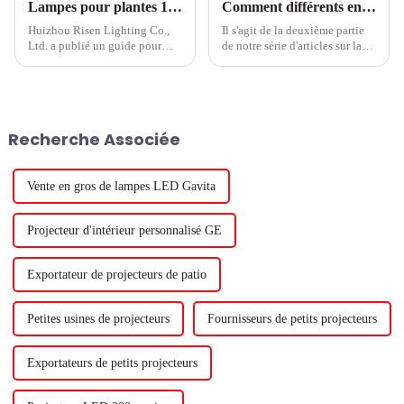
Lampes pour plantes 101 : Guide du jardinage d'intérieur pour débutants
Comment différents environnements de culture peuvent influencer les niveaux de nitrate dans les légumes à feuilles vertes
Huizhou Risen Lighting Co.,
Il s'agit de la deuxième partie
Ltd. a publié un guide pour
de notre série d'articles sur la
débutants en jardinage
façon dont les lampes de
d'intérieur intitulé Plant Lights
culture à LED peuvent
101. Le guide fournit des
influencer les niveaux de
informations essentielles sur la
nitrate dans les légumes à
façon de faire pousser avec
feuilles. Il y a des défenseurs
Recherche Associée
succès des plantes en intérieur,
des deux côtés de la question.
par exemple...
Certaines personnes veulent
réduire les niveaux de nitrate
dans les légumes à feuilles.
Vente en gros de lampes LED Gavita
Projecteur d'intérieur personnalisé GE
Exportateur de projecteurs de patio
Petites usines de projecteurs
Fournisseurs de petits projecteurs
Exportateurs de petits projecteurs