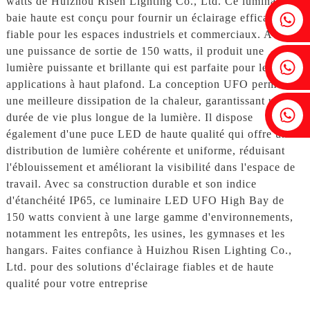
watts de Huizhou Risen Lighting Co., Ltd. Ce luminaire à
Fenia : +86 18607525299
baie haute est conçu pour fournir un éclairage efficace et
fiable pour les espaces industriels et commerciaux. Avec
une puissance de sortie de 150 watts, il produit une
Lierre : +86 18607522355
lumière puissante et brillante qui est parfaite pour les
applications à haut plafond. La conception UFO permet
une meilleure dissipation de la chaleur, garantissant une
Tobin : +86 18818667168
durée de vie plus longue de la lumière. Il dispose
également d'une puce LED de haute qualité qui offre une
distribution de lumière cohérente et uniforme, réduisant
l'éblouissement et améliorant la visibilité dans l'espace de
travail. Avec sa construction durable et son indice
d'étanchéité IP65, ce luminaire LED UFO High Bay de
150 watts convient à une large gamme d'environnements,
notamment les entrepôts, les usines, les gymnases et les
hangars. Faites confiance à Huizhou Risen Lighting Co.,
Ltd. pour des solutions d'éclairage fiables et de haute
qualité pour votre entreprise