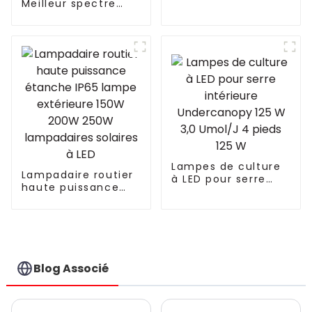
Meilleur spectre
un lampadaire
complet UV IR 300W
solaire extérieur
600W 860W Lampe
de croissance LED
Dimmable
3.0umol/J Lampe
de croissance LED
pour plantes
d'intérieur similaire
Fluence VYPR 3P
Lampes de culture
Lampadaire routier
à LED pour serre
haute puissance
intérieure
étanche IP65 lampe
Undercanopy 125 W
extérieure 150W
3,0 Umol/J 4 pieds
200W 250W
125 W
lampadaires
solaires à LED
Blog Associé