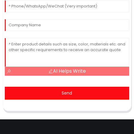
AI Helps Write
Send