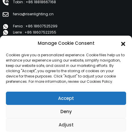
Tobin : +86 18818667168
fenia@risenlighting.cn
Fenia : +86 18607525299
Lierre : +86 18607522355
Tobin : +86 18818667168
Manage Cookie Consent
E 1202, Duzhe Wenhuayuan, Huicheng, Huizhou 516001
Cookies give you a personalized experience. Cookie files help us to
enhance your experience using our website, simplify navigation,
keep our website safe, and assist in our marketing efforts. By
PRODUITS
clicking "Accept", you agree to the storing of cookies on your
device for these purposes. Click "Adjust" to adjust your cookie
preferences. For more information, review our Cookies Policy.
À propos de nous
Produits
Accept
Nouvelles
Contactez-nous
Deny
Copyright © 2024 HuiZhou Risen Lighting Tous droits
Adjust
réservés.
Plan du site,
Plan du siteTrans,
Recherche principale