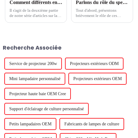
Comment différents environnements de culture peuvent influencer les niveaux de nitrate dans les légumes à feuilles vertes
Parlons du rôle du spectre lumineux des plantes à LED : UVA, lumière bleu-blanc, lumière rouge-blanche et lumière rouge lointaine
Il s'agit de la deuxième partie
Tout d'abord, présentons
de notre série d'articles sur la
brièvement le rôle de ces
façon dont les lampes de
spectres :Lumière bleu-blanc :
culture à LED peuvent
favorise la germination des
influencer les niveaux de
plantes, la croissance des
nitrate dans les légumes à
racines et des feuilles,
feuilles. Il y a des défenseurs
augmente le taux de croissance
Recherche Associée
des deux côtés de la question.
des plantes, convient aux semis
Certaines personnes veulent
de plantesLumière rouge-blanc
réduire les niveaux de nitrate
:...
dans les légumes à feuilles.
Service de projecteur 200w
Projecteurs extérieurs ODM
Mini lampadaire personnalisé
Projecteurs extérieurs OEM
Projecteur haute baie OEM Cree
Support d'éclairage de culture personnalisé
Petits lampadaires OEM
Fabricants de lampes de culture