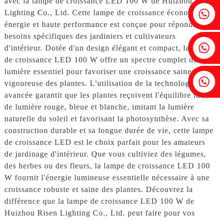
avec la lampe de croissance LED 100 W de Huizhou Risen
Fenia : +86 18607525299
Lighting Co., Ltd. Cette lampe de croissance économe en
énergie et haute performance est conçue pour répondre aux
besoins spécifiques des jardiniers et cultivateurs
Lierre : +86 18607522355
d'intérieur. Dotée d'un design élégant et compact, la lampe
de croissance LED 100 W offre un spectre complet de
lumière essentiel pour favoriser une croissance saine et
Tobin : +86 18818667168
vigoureuse des plantes. L'utilisation de la technologie LED
avancée garantit que les plantes reçoivent l'équilibre idéal
de lumière rouge, bleue et blanche, imitant la lumière
naturelle du soleil et favorisant la photosynthèse. Avec sa
construction durable et sa longue durée de vie, cette lampe
de croissance LED est le choix parfait pour les amateurs
de jardinage d'intérieur. Que vous cultiviez des légumes,
des herbes ou des fleurs, la lampe de croissance LED 100
W fournit l'énergie lumineuse essentielle nécessaire à une
croissance robuste et saine des plantes. Découvrez la
différence que la lampe de croissance LED 100 W de
Huizhou Risen Lighting Co., Ltd. peut faire pour vos