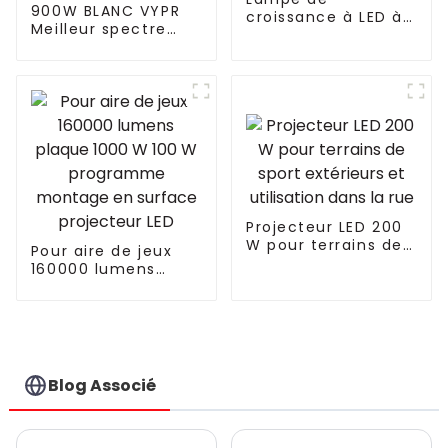
900W BLANC VYPR
croissance à LED à
Meilleur spectre
spectre complet
complet UV IR 300W
pour plantes de
600W 860W Lampe
jardin 400 W pour
de croissance LED
tente de culture
Dimmable
intérieure, plantes,
3.0umol/J Lampe
graines, légumes,
de croissance LED
floraison, phyto
pour plantes
d'intérieur similaire
Fluence VYPR 3P
Projecteur LED 200
W pour terrains de
Pour aire de jeux
sport extérieurs et
160000 lumens
utilisation dans la
plaque 1000 W 100
rue
W programme
montage en
surface projecteur
LED
Blog Associé