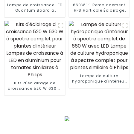
Lampe de croissance LED
660W 1:1 Remplacement
Quantum Board à
HPS Horticole Éclairage
spectre complet pour
LED Éclairage supérieur
serre Samsung 120 W 3
compact similaire à
en 1 avec gradation 0-
Philips
100 % 240 W
Lampe de culture
hydroponique d'intérieur
Kits d'éclairage de
à spectre complet de 660
croissance 520 W 630 W
W avec LED Lampe de
à spectre complet pour
culture hydroponique à
plantes d'intérieur
spectre complet pour
Lampes de croissance à
plantes similaire à
LED en aluminium pour
Philips
tomates similaires à
Philips