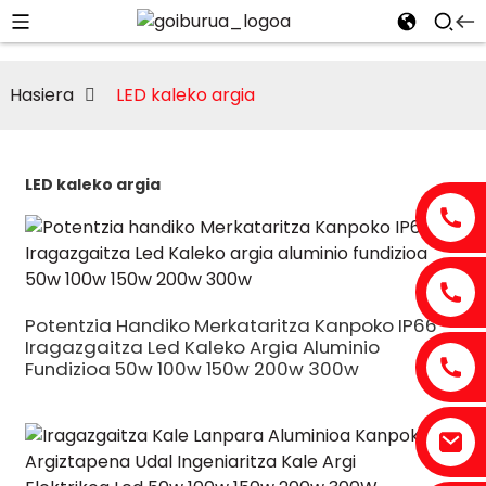
Hasiera
LED kaleko argia
LED kaleko argia
Potentzia Handiko Merkataritza Kanpoko IP66
Iragazgaitza Led Kaleko Argia Aluminio
Fundizioa 50w 100w 150w 200w 300w