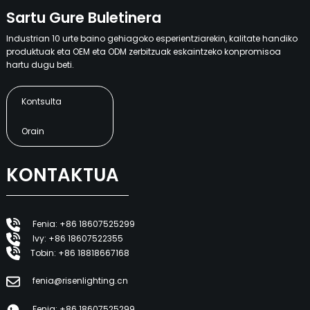
Sartu Gure Buletinera
Industrian 10 urte baino gehiagoko esperientziarekin, kalitate handiko
produktuak eta OEM eta ODM zerbitzuak eskaintzeko konpromisoa
hartu dugu beti.
Kontsulta
Orain
KONTAKTUA
Fenia: +86 18607525299
Ivy: +86 18607522355
Tobin: +86 18818667168
fenia@risenlighting.cn
Fenia: +86 18607525299