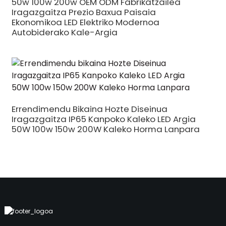
50w 100w 200w OEM ODM Fabrikatzailea
Iragazgaitza Prezio Baxua Paisaia
Ekonomikoa LED Elektriko Modernoa
Autobiderako Kale-Argia
Errendimendu Bikaina Hozte Diseinua
Iragazgaitza IP65 Kanpoko Kaleko LED Argia
50W 100w 150w 200W Kaleko Horma Lanpara