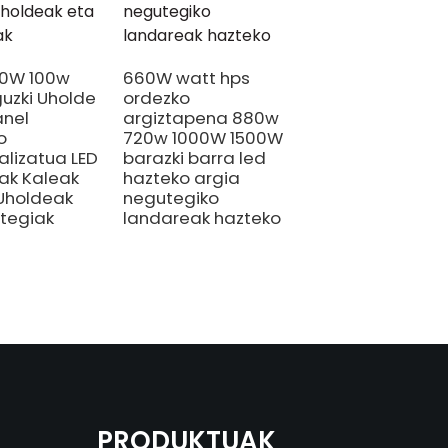
60W 100w
660W watt hps
Txinako
uzki Uholde
ordezko
fabrikatzailea I
anel
argiztapena 880w
40W-1000W Str
o
720w 1000W 1500W
Eguzki LED uhold
alizatua LED
barazki barra led
argia mugimen
iak Kaleak
hazteko argia
sentsorearekin 
Uholdeak
negutegiko
eguzki panelare
ategiak
landareak hazteko
PRODUKTUAK