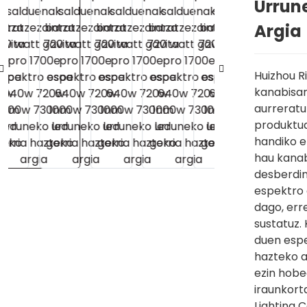
Urrun
Argia
Huizhou Ri
kanabisar
aurreratu
produktua
handiko e
hau kanab
desberdin
espektro 
dago, err
sustatuz.
duen espe
hazteko a
ezin hobe
iraunkort
Lighting Co