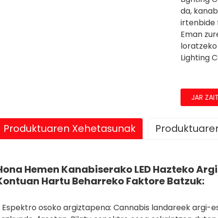
da, kanab
irtenbide 
Eman zure
loratzeko
Lighting 
JAR ZAI
Produktuaren Xehetasunak
Produktuare
Hona Hemen Kanabiserako LED Hazteko Arg
Kontuan Hartu Beharreko Faktore Batzuk:
1, Espektro osoko argiztapena: Cannabis landareek argi-