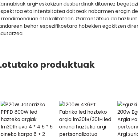
Kannabisak argi-eskakizun desberdinak dituenez begetazio
espektroa eta intentsitatea doitzeak nabarmen eragin d
errendimenduan eta kalitatean. Garrantzitsua da hazkunt
landareen behar espezifikoetara hobekien egokitzen diren
hautatzea.
Lotutako produktuak