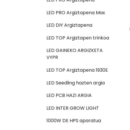
LED PRO Argiztapena Max
LED DIY Argiztapena
LED TOP Argiztapen trinkoa
LED GAINEKO ARGIZKETA
VYPR
LED TOP Argiztapena 1930E
LED Seedling hazten argia
LED PCB HAZI ARGIA
LED INTER GROW LIGHT
1000W DE HPS aparatua