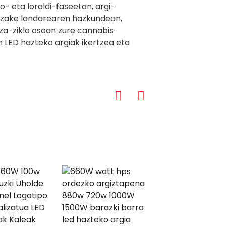
- eta loraldi-faseetan, argi-
ezake landarearen hazkundean,
za-ziklo osoan zure cannabis-
 LED hazteko argiak ikertzea eta