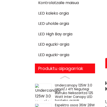
Kontrolatzaile maisua
LED kaleko argia
LED uholde argia
LED High Bay argia
LED eguzki-argia
LED eguzki-argia
Produktu aipagarriak
Undercanopy 125W 3.0
Umol/J 4ft Negutegi
Barruko Nekazaritza 125
Watt Inter Canopy LED
hazteko argiak
Espektro osoa 36W 28W