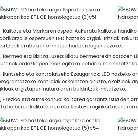
6, Kalitate eta Markaren ospea: Aukeratu kalitate handik
abrikatzaile ospetsuen LED hazteko argiak. Iritziak irak
hartzeak erabaki informatua hartzen lagun dezake.
, Bermea eta Bizitza Luzea: Bilatu bermearekin datozen L
dutenak ordezkapen maiz egiteko beharra minimizatzeko
, Iluntzeko eta kontrolatzeko Ezaugarriak: LED hazteko ar
rogramatzeko kontrolak eskaintzen dituzte, ekoizleek arg
ikloak argiztapen naturalaren baldintzak imitatzeko.
, Prezioa eta aurrekontua: kalitatea garrantzitsua den a
eta helburua kalitatearen eta kostu-eraginkortasunaren a