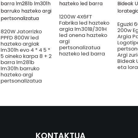
1200W 4X6FT
Fabrika led hazteko
Eguzki 
argia lm301B/301H
200w Eg
820W Jatorrizko
led onena hazteko
Argia P
PPFD 800W led
argi
Logotip
hazteko argiak
pertsonalizatua
pertson
lm301h evo 4 * 4 5 *
hazteko led barra
Argi zur
5 oineko karpa 8 + 2
Bideak 
barra lm281b
eta lor
lm301h barruko
hazteko argi
pertsonalizatua
KONTAKTUA