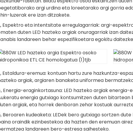
hazkunde-fasetan. Bilatu espektro osoa eskaintzen duten
egetatiborako argi urdina eta loreetarako argi gorria edo
hin-luzerak ere izan ditzakete.
, Espektro eta intentsitate erregulagarriak: argi-espektr
ematen duten LED hazteko argiak onuragarriak izan daite
kanabis landareen behar espezifikoetara egokitu daitezke
3, Estaldura-eremua: kontuan hartu zure hazkuntza-espa
hazteko argiak, argiaren banaketa uniformea ​​bermatzek
4, Energia-eraginkortasuna: LED hazteko argiak energia-e
Aukeratu energia gutxiago kontsumitzen duten bitartean 
duten argiak, eta horrek denboran zehar kostuak aurrezt
, Beroaren kudeaketa: LEDek bero gutxiago sortzen dute b
baina oraindik ezinbestekoa da hazten den eremuan aire
bermatzea landareen bero-estresa saihesteko.