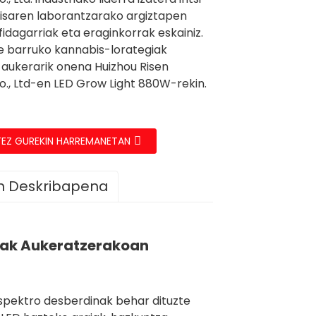
isaren laborantzarako argiztapen
fidagarriak eta eraginkorrak eskainiz.
 barruko kannabis-lorategiak
 aukerarik onena Huizhou Risen
Co., Ltd-en LED Grow Light 880W-rekin.
TEZ GUREKIN HARREMANETAN
n Deskribapena
iak Aukeratzerakoan
espektro desberdinak behar dituzte