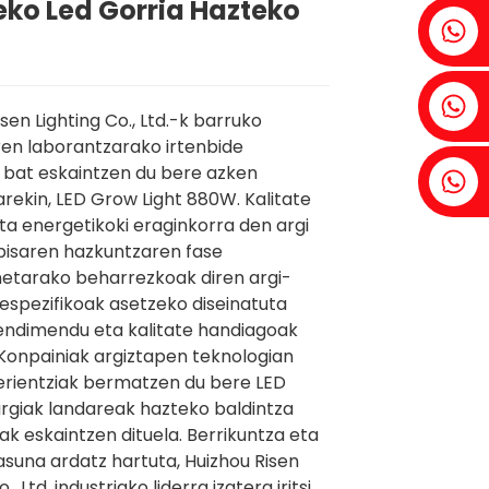
eko Led Gorria Hazteko
Fenia: +86 18607525299
Ivy: +86 18607522355
sen Lighting Co., Ltd.-k barruko
en laborantzarako irtenbide
 bat eskaintzen du bere azken
Tobin: +86 18818667168
rekin, LED Grow Light 880W. Kalitate
ta energetikoki eraginkorra den argi
isaren hazkuntzaren fase
etarako beharrezkoak diren argi-
espezifikoak asetzeko diseinatuta
endimendu eta kalitate handiagoak
 Konpainiak argiztapen teknologian
rientziak bermatzen du bere LED
rgiak landareak hazteko baldintza
ak eskaintzen dituela. Berrikuntza eta
asuna ardatz hartuta, Huizhou Risen
., Ltd. industriako liderra izatera iritsi