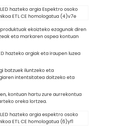
o produktuak ekoizteko ezagunak diren
urtzeak eta markaren ospea kontuan
ED hazteko argiak eta iraupen luzea
.
gi batzuek iluntzeko eta
iaren intentsitatea doitzeko eta
rren, kontuan hartu zure aurrekontua
rteko oreka lortzea.