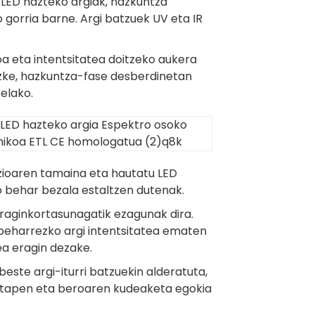
 LED hazteko argiak, hazkuntza
 gorria barne. Argi batzuek UV eta IR
oa eta intentsitatea doitzeko aukera
zke, hazkuntza-fase desberdinetan
elako.
zioaren tamaina eta hautatu LED
o behar bezala estaltzen dutenak.
raginkortasunagatik ezagunak dira.
beharrezko argi intentsitatea ematen
ea eragin dezake.
este argi-iturri batzuekin alderatuta,
ztapen eta beroaren kudeaketa egokia