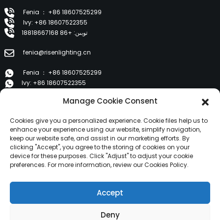
Fenia ： +86 18607525299
Ivy: +86 18607522355
توبىن: +86 18818667168
fenia@risenlighting.cn
Fenia ： +86 18607525299
Ivy: +86 18607522355
توبىن: +86 18818667168
Manage Cookie Consent
E 1202, Duzhe Wenhuayuan, Huicheng, Huizhou 516001
Cookies give you a personalized experience. Cookie files help us to
enhance your experience using our website, simplify navigation,
keep our website safe, and assist in our marketing efforts. By
مەھسۇلاتلار
clicking "Accept", you agree to the storing of cookies on your
device for these purposes. Click "Adjust" to adjust your cookie
preferences. For more information, review our Cookies Policy.
بىز ھەققىدە
مەھسۇلاتلار
Accept
خەۋەرلەر
بىز بىلەن ئالاقىلىشىڭ
Deny