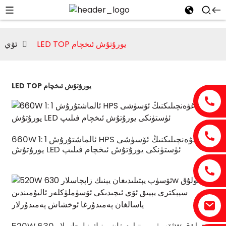
LED TOP يورۇتۇش ئىخچام
ئۆي
LED TOP يورۇتۇش ئىخچام
660W 1: 1 ئالماشتۇرۇش HPS باغۋەنچىلىكنىڭ ئۆسۈشى
يورۇتۇش LED ئۈستۈنكى يورۇتۇش ئىخچام فىلىپ