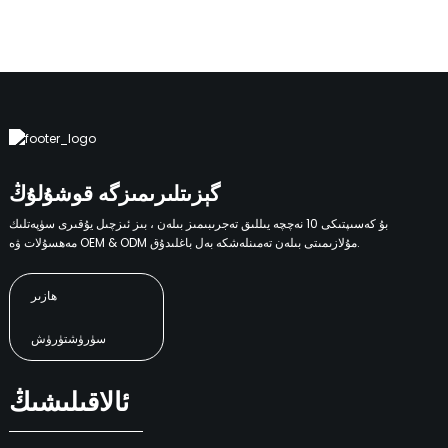
گېزىتلىرىمىزگە قوشۇلۇڭ
بۇ كەسىپتىكى 10 نەچچە يىللىق تەجرىبىمىز بىلەن ، بىز ئىزچىل يۇقىرى سۈپەتلىك
مەھسۇلات ۋە OEM & ODM مۇلازىمىتى بىلەن تەمىنلەشكە بەل باغلىدۇق.
ھازىر
سۈرۈشتۈرۈش
ئالاقىلىشىڭ