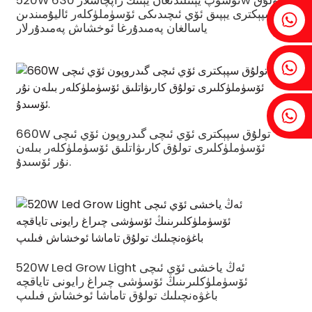
520W ئۆسۈپ يېتىلىدىغان يېنىك زاپچاسلار 630w تولۇق
سپېكترى يېپىق ئۆي ئىچىدىكى ئۆسۈملۈكلەر ئاليۇمىندىن
Fenia ： +86 18607525299
ياسالغان پەمىدۇرغا ئوخشاش پەمىدۇرلار
Ivy: +86 18607522355
توبىن: +86 18818667168
660W تولۇق سپېكترى ئۆي ئىچى گىدروپون ئۆي ئىچى
ئۆسۈملۈكلىرى تولۇق كارىۋاتلىق ئۆسۈملۈكلەر بىلەن
نۇر ئۆسىدۇ.
.
520W Led Grow Light ئەڭ ياخشى ئۆي ئىچى
ئۆسۈملۈكلىرىنىڭ ئۆسۈشى چىراغ رايونى تاياقچە
باغۋەنچىلىك تولۇق تاماشا ئوخشاش فىلىپ