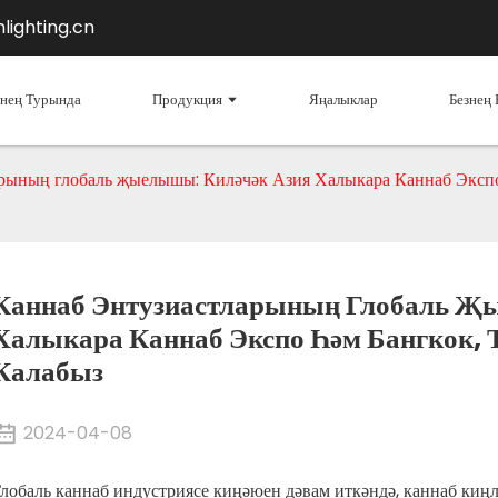
lighting.cn
знең Турында
Продукция
Яңалыклар
Безнең 
арының глобаль җыелышы: Киләчәк Азия Халыкара Каннаб Экспо
Каннаб Энтузиастларының Глобаль Җ
Халыкара Каннаб Экспо Һәм Бангкок,
Калабыз
2024-04-08
лобаль каннаб индустриясе киңәюен дәвам иткәндә, каннаб киң