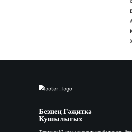
к
Безнең Гәҗиткә
Кушылыгыз
Тармакта 10 елдан артык тәҗрибә туплап, без