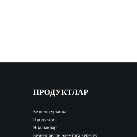
д
ПРОДУКТЛАР
Безнең турында
Продукция
Яңалыклар
Безнең белән элемтәгә керегез