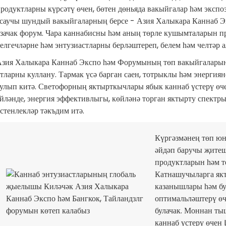
родуктларны күрсәтү өчен, бөтен дөньяда вакыйгалар һәм эксп
саучы шундый вакыйгаларның берсе - Азия Халыкара Каннаб Э
зачак форум. Чара каннабисны һәм аның төрле кушымталарын пр
елгечләрне һәм энтузиастларны берләштереп, белем һәм челтәр 
зия Халыкара Каннаб Экспо һәм Форумының төп вакыйгаларыны
тларны куллану. Тармак үсә барган саен, тотрыклы һәм энергия
улып китә. Светофорның яктырткычлары ябык каннаб үстерү өч
йләнде, энергия эффективлыгы, көйләнә торган яктырту спектры
стенлекләр тәкъдим итә.
Күргәзмәнең төп ю
әйдәп баручы җитеш
продуктларын һәм т
Катнашучыларга якт
казанышлары һәм бу
оптимальләштерү өч
булачак. Моннан ты
каннаб үстерү өчен