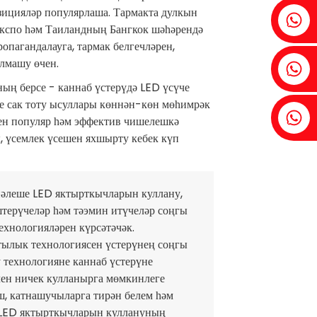
озицияләр популярлаша. Тармакта дулкын
Фения ： +86 18607525299
кспо һәм Таиландның Бангкок шәһәрендә
опагандалауга, тармак белгечләрен,
алмашу өчен.
Айви: +86 18607522355
ң берсе - каннаб үстерүдә LED үсүче
не сак тоту ысуллары көннән-көн мөһимрәк
Тобин: +86 18818667168
ен популяр һәм эффектив чишелешкә
, үсемлек үсешен яхшырту кебек күп
нәлеше LED яктырткычларын куллану,
терүчеләр һәм тәэмин итүчеләр соңгы
ехнологияләрен күрсәтәчәк.
ылык технологиясен үстерүнең соңгы
 технологияне каннаб үстерүне
ен ничек кулланырга мөмкинлеге
ш, катнашучыларга тирән белем һәм
 LED яктырткычларын куллануның