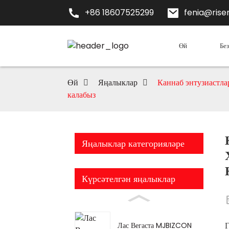
+86 18607525299
fenia@risen
Өй
Бе
Өй
Яңалыклар
Каннаб энтузиастл
калабыз
Яңалыклар категорияләре
Күрсәтелгән яңалыклар
Г
Лас Вегаста MJBIZCON