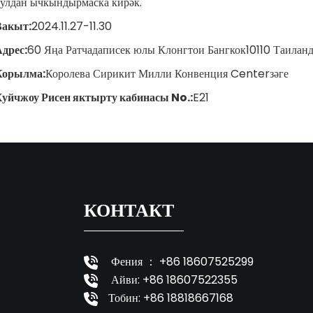
улдан ычкындырмаска кирәк.
Вакыт:
2024.11.27-11.30
Адрес
:
60 Яңа Ратчадаписек юлы Клонгтои Бангкок10110 Таилан
Корылма
:
Королева Сирикит Милли Конвенция Centerзәге
Хуйчжоу Рисен яктырту кабинасы No.
:
E21
КОНТАКТ
Фения ： +86 18607525299
Айви: +86 18607522355
Тобин: +86 18818667168