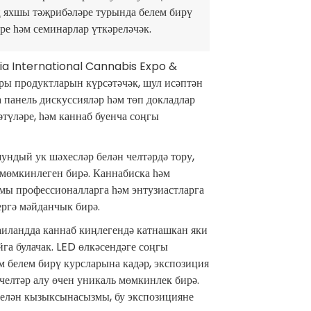
ң яхшы тәҗрибәләре турында белем бирү
ре һәм семинарлар үткәреләчәк.
Asia International Cannabis Expo &
ры продуктларын күрсәтәчәк, шул исәптән
а панель дискуссияләр һәм төп докладлар
әтүләре, һәм каннаб буенча соңгы
ундый ук шәхесләр белән челтәрдә тору,
 мөмкинлеген бирә. Каннабиска һәм
мы профессионалларга һәм энтузиастларга
ергә мәйданчык бирә.
иландда каннаб киңлегендә катнашкан яки
а булачак. LED өлкәсендәге соңгы
м белем бирү курсларына кадәр, экспозиция
челтәр алу өчен уникаль мөмкинлек бирә.
 белән кызыксынасызмы, бу экспозицияне