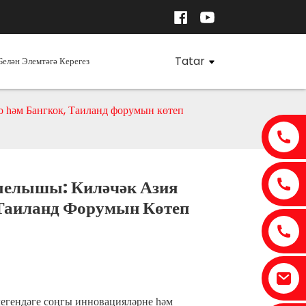
Tatar
Белән Элемтәгә Керегез
 һәм Бангкок, Таиланд форумын көтеп
ыелышы: Киләчәк Азия
 Таиланд Форумын Көтеп
легендәге соңгы инновацияләрне һәм