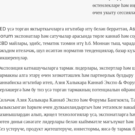
өстенлекләре һәм и
өчен укыту сессиялә
ED үсә торган яктырткычларга игътибар итү белән беррәттән, 
orum экспонатлар һәм сатучылар арасында төрле каннаб һәм со
BD майлары, эдибс, тематик тәэмин итү һ.б. Моннан тыш, чарад
әкъдим ителәчәк, шул исәптән норматив тенденцияләр, базар күз
икшеренүләр.
кспозиция катнашучыларга тармак лидерлары, экспертлар һәм ш
армакны алга этәрү өчен хезмәттәшлек һәм партнерлык булдыру
аннабиска игътибар итеп, Азия Халыкара Каннаб Экспо & Фору
ерләшергә һәм бу тиз үсә торган тармакның потенциалын өйрән
иләчәк Азия Халыкара Каннаб Экспо һәм Форумы Бангкокта, Та
ызыксынган һәркем өчен дулкынландыргыч һәм эчтәлекле вакыйг
азанышлардан алып, җиңел технологияләр үсә, экспонатларга һә
өтен дөнья сәнәгате лидерлары белән кыйммәтле мәгълүмат һәм 
ез үстерүче, продукт җитештерүче, инвестормы, яисә бу тармак