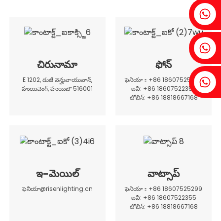
ఫెనియా：+86 18607525299
ఐవీ: +86 18607522355
చిరునామా
ఫోన్
టోబిన్: +86 18818667168
E 1202, డుజే వెన్హువాయువాన్,
ఫెనియా：+86 18607525299
హుయిచెంగ్, హుయిజౌ 516001
ఐవీ: +86 18607522355
టోబిన్: +86 18818667168
.
ఇ-మెయిల్
వాట్సాప్
ఫెనియా@risenlighting.cn
ఫెనియా：+86 18607525299
ఐవీ: +86 18607522355
టోబిన్: +86 18818667168