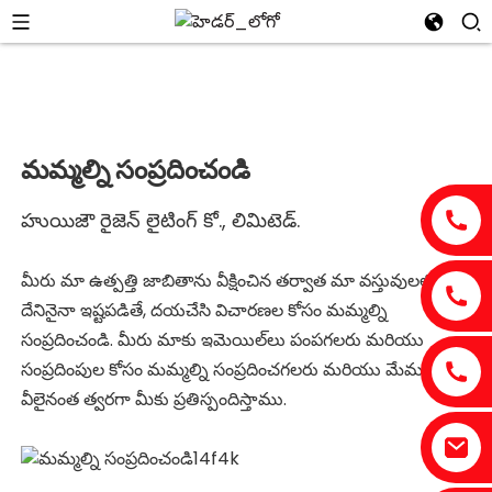
మమ్మల్ని సంప్రదించండి
హుయిజౌ రైజెన్ లైటింగ్ కో., లిమిటెడ్.
మీరు మా ఉత్పత్తి జాబితాను వీక్షించిన తర్వాత మా వస్తువులలో
దేనినైనా ఇష్టపడితే, దయచేసి విచారణల కోసం మమ్మల్ని
సంప్రదించండి. మీరు మాకు ఇమెయిల్‌లు పంపగలరు మరియు
సంప్రదింపుల కోసం మమ్మల్ని సంప్రదించగలరు మరియు మేము
వీలైనంత త్వరగా మీకు ప్రతిస్పందిస్తాము.