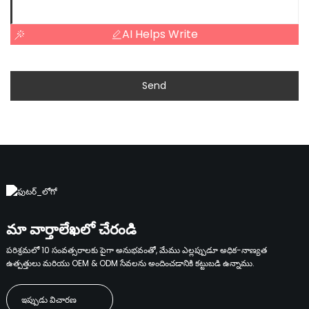
AI Helps Write
Send
మా వార్తాలేఖలో చేరండి
పరిశ్రమలో 10 సంవత్సరాలకు పైగా అనుభవంతో, మేము ఎల్లప్పుడూ అధిక-నాణ్యత
ఉత్పత్తులు మరియు OEM & ODM సేవలను అందించడానికి కట్టుబడి ఉన్నాము.
ఇప్పుడు విచారణ