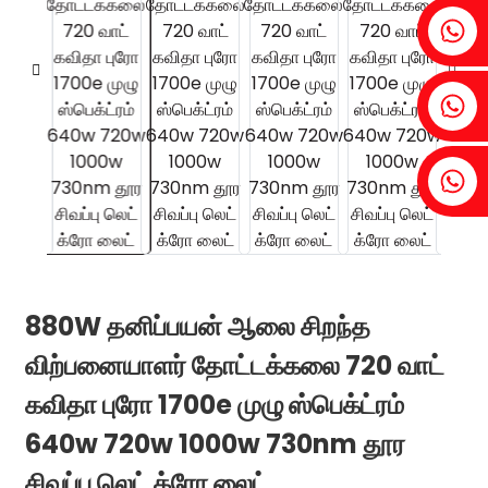
ஃபெனியா：+86 18607525299
ஐவி: +86 18607522355
டோபின்: +86 18818667168
.
880W தனிப்பயன் ஆலை சிறந்த
விற்பனையாளர் தோட்டக்கலை 720 வாட்
கவிதா புரோ 1700e முழு ஸ்பெக்ட்ரம்
640w 720w 1000w 730nm தூர
சிவப்பு லெட் க்ரோ லைட்