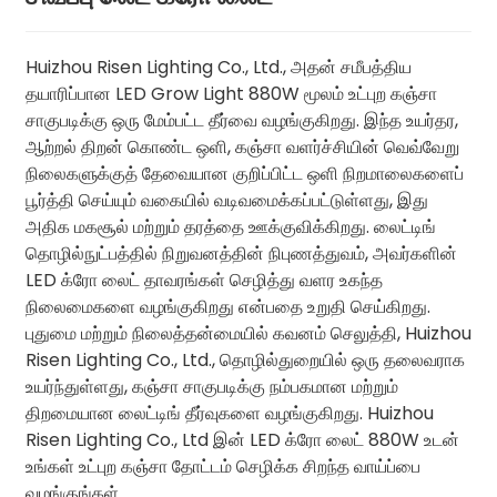
Huizhou Risen Lighting Co., Ltd., அதன் சமீபத்திய
தயாரிப்பான LED Grow Light 880W மூலம் உட்புற கஞ்சா
சாகுபடிக்கு ஒரு மேம்பட்ட தீர்வை வழங்குகிறது. இந்த உயர்தர,
ஆற்றல் திறன் கொண்ட ஒளி, கஞ்சா வளர்ச்சியின் வெவ்வேறு
நிலைகளுக்குத் தேவையான குறிப்பிட்ட ஒளி நிறமாலைகளைப்
பூர்த்தி செய்யும் வகையில் வடிவமைக்கப்பட்டுள்ளது, இது
அதிக மகசூல் மற்றும் தரத்தை ஊக்குவிக்கிறது. லைட்டிங்
தொழில்நுட்பத்தில் நிறுவனத்தின் நிபுணத்துவம், அவர்களின்
LED க்ரோ லைட் தாவரங்கள் செழித்து வளர உகந்த
நிலைமைகளை வழங்குகிறது என்பதை உறுதி செய்கிறது.
புதுமை மற்றும் நிலைத்தன்மையில் கவனம் செலுத்தி, Huizhou
Risen Lighting Co., Ltd., தொழில்துறையில் ஒரு தலைவராக
உயர்ந்துள்ளது, கஞ்சா சாகுபடிக்கு நம்பகமான மற்றும்
திறமையான லைட்டிங் தீர்வுகளை வழங்குகிறது. Huizhou
Risen Lighting Co., Ltd இன் LED க்ரோ லைட் 880W உடன்
உங்கள் உட்புற கஞ்சா தோட்டம் செழிக்க சிறந்த வாய்ப்பை
வழங்குங்கள்.