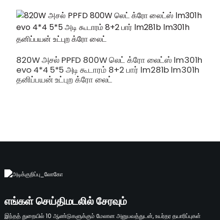
820W அசல் PPFD 800W லெட் க்ரோ லைட்ஸ் lm301h
1
evo 4*4 5*5 அடி கூடாரம் 8+2 பார் lm281b lm301h
l
தனிப்பயன் உட்புற க்ரோ லைட்
த
எங்கள் செய்திமடலில் சேரவும்
இந்தத் துறையில் 10 ஆண்டுகளுக்கும் மேலான அனுபவத்துடன், உயர்தர தயாரிப்புகள்