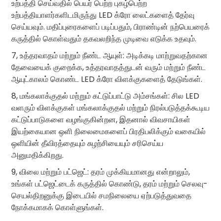
உற்பத்தி செய்வதில் பெயர் பெற்ற புகழ்பெற்ற
உற்பத்தியாளர்களிடமிருந்து LED க்ரோ லைட்களைத் தேர்வு
செய்யவும். மதிப்புரைகளைப் படிப்பதும், பிராண்டின் நற்பெயரைக்
கருத்தில் கொள்வதும் தகவலறிந்த முடிவை எடுக்க உதவும்.
7, உத்தரவாதம் மற்றும் நீண்ட ஆயுள்: அடிக்கடி மாற்றுவதற்கான
தேவையைக் குறைக்க, உத்தரவாதத்துடன் வரும் மற்றும் நீண்ட
ஆயுட்காலம் கொண்ட LED க்ரோ விளக்குகளைத் தேடுங்கள்.
8, மங்கலாக்குதல் மற்றும் கட்டுப்பாட்டு அம்சங்கள்: சில LED
வளரும் விளக்குகள் மங்கலாக்குதல் மற்றும் நிரல்படுத்தக்கூடிய
கட்டுப்பாடுகளை வழங்குகின்றன, இதனால் விவசாயிகள்
இயற்கையான ஒளி நிலைமைகளைப் பிரதிபலிக்கும் வகையில்
ஒளியின் தீவிரத்தையும் சுழற்சியையும் சரிசெய்ய
அனுமதிக்கிறது.
9, விலை மற்றும் பட்ஜெட்: தரம் முக்கியமானது என்றாலும்,
உங்கள் பட்ஜெட்டைக் கருத்தில் கொண்டு, தரம் மற்றும் செலவு-
செயல்திறனுக்கு இடையில் சமநிலையை ஏற்படுத்துவதை
நோக்கமாகக் கொள்ளுங்கள்.