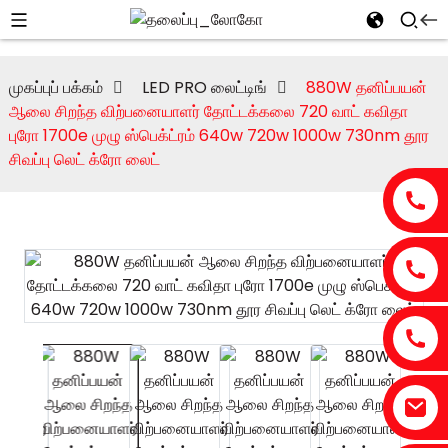
முகப்புப் பக்கம்
LED PRO லைட்டிங்
880W தனிப்பயன்
ஆலை சிறந்த விற்பனையாளர் தோட்டக்கலை 720 வாட் கவிதா
புரோ 1700e முழு ஸ்பெக்ட்ரம் 640w 720w 1000w 730nm தூர
சிவப்பு லெட் க்ரோ லைட்