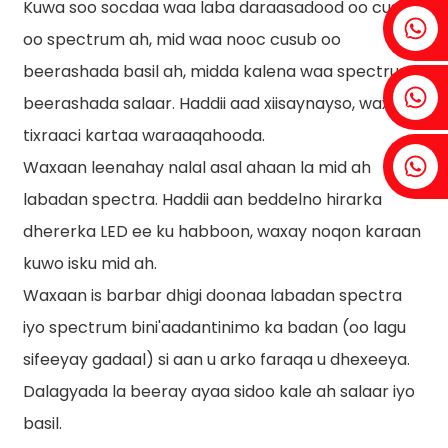
Kuwa soo socdaa waa laba daraasadood oo cusub
Fenia:+86 18607525299
oo spectrum ah, mid waa nooc cusub oo
beerashada basil ah, midda kalena waa spectrum
Ivy: +86 18607522355
beerashada salaar. Haddii aad xiisaynayso, waxaad
tixraaci kartaa waraaqahooda.
Tobin: +86 18818667168
Waxaan leenahay nalal asal ahaan la mid ah
labadan spectra. Haddii aan beddelno hirarka
dhererka LED ee ku habboon, waxay noqon karaan
kuwo isku mid ah.
.
Waxaan is barbar dhigi doonaa labadan spectra
iyo spectrum bini'aadantinimo ka badan (oo lagu
sifeeyay gadaal) si aan u arko faraqa u dhexeeya.
Dalagyada la beeray ayaa sidoo kale ah salaar iyo
basil.