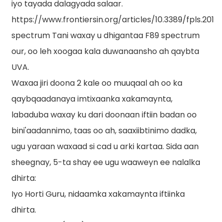
iyo tayada dalagyada salaar.
https://www.frontiersin.org/articles/10.3389/fpls.2019.
spectrum Tani waxay u dhigantaa F89 spectrum
our, oo leh xoogaa kala duwanaansho ah qaybta
UVA.
Waxaa jiri doona 2 kale oo muuqaal ah oo ka
qaybqaadanaya imtixaanka xakamaynta,
labaduba waxay ku dari doonaan iftiin badan oo
bini'aadannimo, taas oo ah, saaxiibtinimo dadka,
ugu yaraan waxaad si cad u arki kartaa. Sida aan
sheegnay, 5-ta shay ee ugu waaweyn ee nalalka
dhirta:
Iyo Horti Guru, nidaamka xakamaynta iftiinka
dhirta.