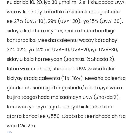
Ku darida 10, 20, iyo 30 µmol m-2 s-1 shucaaca UVA
waxay keentay korodhka miisaanka toogashada
ee 27% (UVA-10), 29% (UVA-20), iyo 15% (UVA-30),
siday u kala horreeyaan, marka la barbardhigo
kantaroolka. Meesha caleentu waxay korodhay
31%, 32%, iyo 14% ee UVA-10, UVA-20, iyo UVA-30,
siday u kala horreeyaan (Jaantus. 2; Shaxda 2).
Intaa waxaa dheer, shucaaca UVA wuxuu kaloo
kiciyay tirada caleenta (11%-18%). Meesha caleenta
gaarka ah, saamiga toogashada/xididka, iyo waxa
ku jira toogashada ma saamayn UVA (Shaxda 2).
Kani waa yaanyo lagu beeray iftiinka dhirta ee
afarta kanaal ee G550. Cabbirka teendhada dhirta
waa 1.2x1.2m