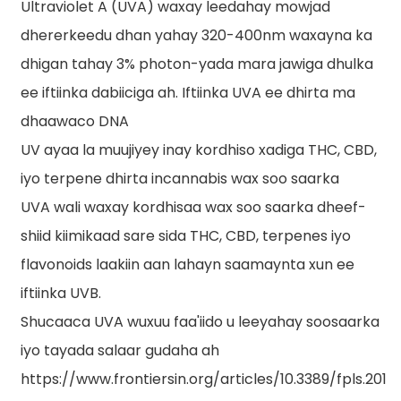
Ultraviolet A (UVA) waxay leedahay mowjad
dhererkeedu dhan yahay 320-400nm waxayna ka
dhigan tahay 3% photon-yada mara jawiga dhulka
ee iftiinka dabiiciga ah. Iftiinka UVA ee dhirta ma
dhaawaco DNA
UV ayaa la muujiyey inay kordhiso xadiga THC, CBD,
iyo terpene dhirta incannabis wax soo saarka
UVA wali waxay kordhisaa wax soo saarka dheef-
shiid kiimikaad sare sida THC, CBD, terpenes iyo
flavonoids laakiin aan lahayn saamaynta xun ee
iftiinka UVB.
Shucaaca UVA wuxuu faa'iido u leeyahay soosaarka
iyo tayada salaar gudaha ah
https://www.frontiersin.org/articles/10.3389/fpls.2019.