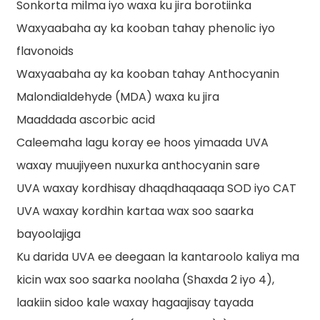
Sonkorta milma iyo waxa ku jira borotiinka
Waxyaabaha ay ka kooban tahay phenolic iyo
flavonoids
Waxyaabaha ay ka kooban tahay Anthocyanin
Malondialdehyde (MDA) waxa ku jira
Maaddada ascorbic acid
Caleemaha lagu koray ee hoos yimaada UVA
waxay muujiyeen nuxurka anthocyanin sare
UVA waxay kordhisay dhaqdhaqaaqa SOD iyo CAT
UVA waxay kordhin kartaa wax soo saarka
bayoolajiga
Ku darida UVA ee deegaan la kantaroolo kaliya ma
kicin wax soo saarka noolaha (Shaxda 2 iyo 4),
laakiin sidoo kale waxay hagaajisay tayada