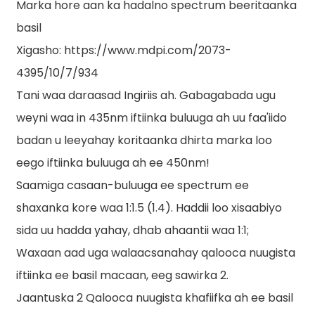
Marka hore aan ka hadalno spectrum beeritaanka
basil
Xigasho: https://www.mdpi.com/2073-
4395/10/7/934
Tani waa daraasad Ingiriis ah. Gabagabada ugu
weyni waa in 435nm iftiinka buluuga ah uu faa'iido
badan u leeyahay koritaanka dhirta marka loo
eego iftiinka buluuga ah ee 450nm!
Saamiga casaan-buluuga ee spectrum ee
shaxanka kore waa 1:1.5 (1.4). Haddii loo xisaabiyo
sida uu hadda yahay, dhab ahaantii waa 1:1;
Waxaan aad uga walaacsanahay qalooca nuugista
iftiinka ee basil macaan, eeg sawirka 2.
Jaantuska 2 Qalooca nuugista khafiifka ah ee basil