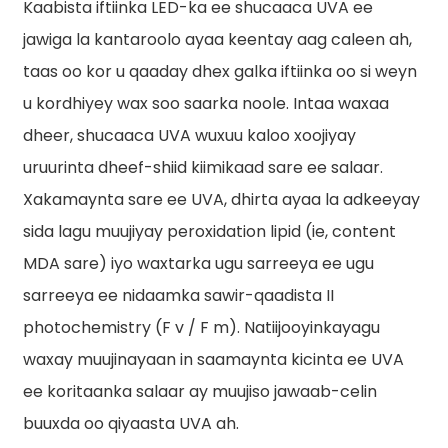
Kaabista iftiinka LED-ka ee shucaaca UVA ee
jawiga la kantaroolo ayaa keentay aag caleen ah,
taas oo kor u qaaday dhex galka iftiinka oo si weyn
u kordhiyey wax soo saarka noole. Intaa waxaa
dheer, shucaaca UVA wuxuu kaloo xoojiyay
uruurinta dheef-shiid kiimikaad sare ee salaar.
Xakamaynta sare ee UVA, dhirta ayaa la adkeeyay
sida lagu muujiyay peroxidation lipid (ie, content
MDA sare) iyo waxtarka ugu sarreeya ee ugu
sarreeya ee nidaamka sawir-qaadista II
photochemistry (F v / F m). Natiijooyinkayagu
waxay muujinayaan in saamaynta kicinta ee UVA
ee koritaanka salaar ay muujiso jawaab-celin
buuxda oo qiyaasta UVA ah.