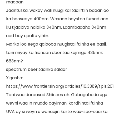
macaan
Jaantuska, waxay wali nuugi kartaa iftiin badan oo
ka hooseeya 400nm. Waxaan haystaa fursad aan
ku tijaabiyo nalalka 340nm. Laambadaha 340nm
aad bay qaali u yihiin.
Marka loo eego qalooca nuugista iftiinka ee basil,
tani miyay ka fiicnaan doontaa xajmiga 435nm:
663nm?
spectrum beeritaanka salaar
Xigasho:
https://www.frontiersin.org/articles/10.3389/fpls.2019.
Tani waa daraasad Shiinees ah. Gabagabada ugu
weyni waa in muddo cayiman, kordhinta iftiinka
UVA ay si weyn u wanaajin karto wax-soo-saarka