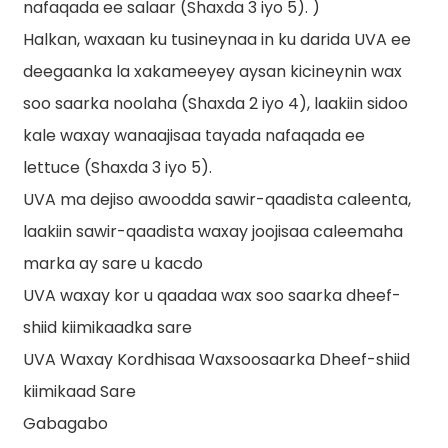
nafaqada ee salaar (Shaxda 3 iyo 5). )
Halkan, waxaan ku tusineynaa in ku darida UVA ee
deegaanka la xakameeyey aysan kicineynin wax
soo saarka noolaha (Shaxda 2 iyo 4), laakiin sidoo
kale waxay wanaajisaa tayada nafaqada ee
lettuce (Shaxda 3 iyo 5).
UVA ma dejiso awoodda sawir-qaadista caleenta,
laakiin sawir-qaadista waxay joojisaa caleemaha
marka ay sare u kacdo
UVA waxay kor u qaadaa wax soo saarka dheef-
shiid kiimikaadka sare
UVA Waxay Kordhisaa Waxsoosaarka Dheef-shiid
kiimikaad Sare
Gabagabo