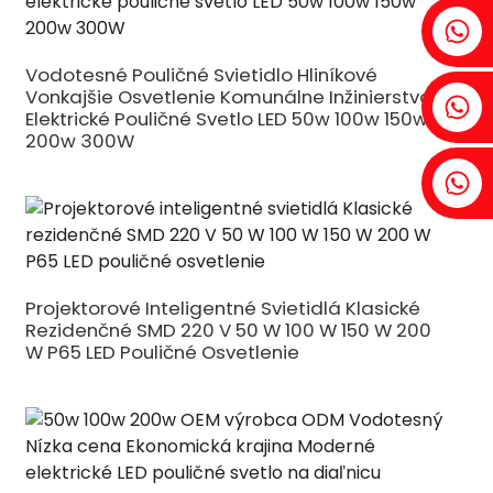
Fenia: +86 18607525299
Vodotesné Pouličné Svietidlo Hliníkové
Vonkajšie Osvetlenie Komunálne Inžinierstvo
Brečtan: +86 18607522355
Elektrické Pouličné Svetlo LED 50w 100w 150w
200w 300W
Tobin: +86 18818667168
.
Projektorové Inteligentné Svietidlá Klasické
Rezidenčné SMD 220 V 50 W 100 W 150 W 200
W P65 LED Pouličné Osvetlenie