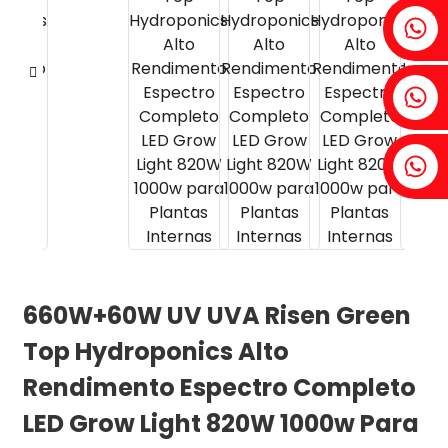
Fenia：+86 18607525299
Hera: +86 18607522355
Tobin: +86 18818667168
.
660W+60W UV UVA Risen Green
Top Hydroponics Alto
Rendimento Espectro Completo
LED Grow Light 820W 1000w Para