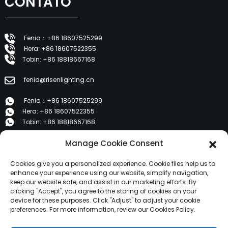
CONTATO
Fenia：+86 18607525299
Hera: +86 18607522355
Tobin: +86 18818667168
fenia@risenlighting.cn
Fenia：+86 18607525299
Hera: +86 18607522355
Tobin: +86 18818667168
Manage Cookie Consent
E 1202, Duzhe Wenhuayuan, Huicheng, Huizhou 516001
Cookies give you a personalized experience. Cookie files help us to
PRODUTOS
enhance your experience using our website, simplify navigation,
keep our website safe, and assist in our marketing efforts. By
clicking "Accept", you agree to the storing of cookies on your
device for these purposes. Click "Adjust" to adjust your cookie
Sobre nós
preferences. For more information, review our Cookies Policy.
Produtos
Notícias