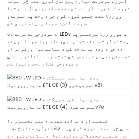
انرژۍ موثریت لپاره پیژندل کیږي. هغه څراغونه
غوره کړئ چې د لږ انرژي مصرفولو پرمهال د اړتیا
وړ رڼا شدت چمتو کوي، کوم چې د وخت په تیریدو
سره د لګښت سپما پایله کیدی شي.
۵، د تودوخې مدیریت: LEDs د نورو رڼا سرچینو په
پرتله لږ تودوخه تولیدوي، مګر بیا هم دا اړینه
ده چې د ودې په ساحه کې د مناسب هوا ورکولو او
تودوخې مدیریت ډاډمن شي ترڅو په نباتاتو باندې
د تودوخې فشار مخه ونیول شي.
۶، کیفیت او د برانډ شهرت: د هغو معتبرو
تولیدونکو څخه د LED ودې څراغونه غوره کړئ چې د
لوړ کیفیت محصولاتو تولید لپاره پیژندل شوي دي.