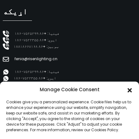
اړیکه
فینیا: +۸۶ ۱۸۶۰۷۵۲۵۲۹۹
ایوي: +۸۶ ۱۸۶۰۷۵۲۲۳۵۵
ټوبین: +۸۶ ۱۸۸۱۸۶۶۷۱۶۸
fenia@risenlighting.cn
فینیا: +۸۶ ۱۸۶۰۷۵۲۵۲۹۹
ایوي: +۸۶ ۱۸۶۰۷۵۲۲۳۵۵
ټوبین: +۸۶ ۱۸۸۱۸۶۶۷۱۶۸
Manage Cookie Consent
ای ۱۲۰۲، دوژه وینهوایان، هویچنګ، هویژو ۵۱۶۰۰۱
Cookies give you a personalized experience. Cookie files help us to
enhance your experience using our website, simplify navigation,
keep our website safe, and assist in our marketing efforts. By
محصولات
clicking "Accept", you agree to the storing of cookies on your
device for these purposes. Click "Adjust" to adjust your cookie
preferences. For more information, review our Cookies Policy.
زموږ په اړه