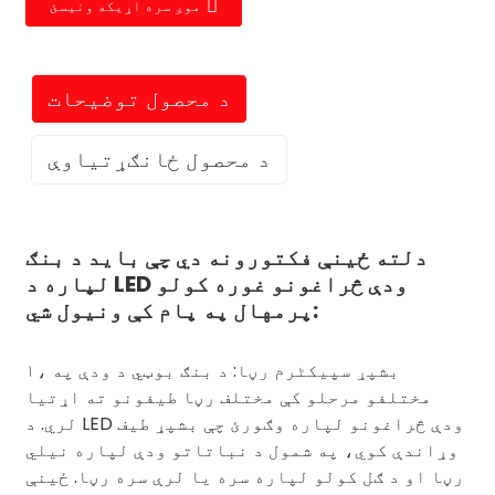
موږ سره اړیکه ونیسئ
د محصول توضیحات
د محصول ځانګړتیاوې
دلته ځینې فکتورونه دي چې باید د بنګ
لپاره د LED ودې څراغونو غوره کولو
پرمهال په پام کې ونیول شي:
۱، بشپړ سپیکٹرم رڼا: د بنګ بوټي د ودې په
مختلفو مرحلو کې مختلف رڼا طیفونو ته اړتیا
لري. د LED ودې څراغونو لپاره وګورئ چې بشپړ طیف
وړاندې کوي، په شمول د نباتاتو ودې لپاره نیلي
رڼا او د ګل کولو لپاره سره یا لرې سره رڼا. ځینې