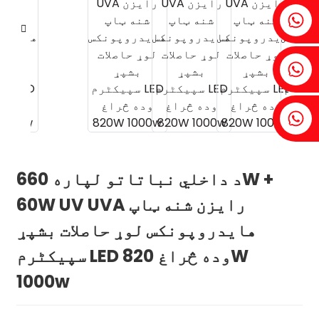
فینیا: +۸۶ ۱۸۶۰۷۵۲۵۲۹۹
ایوي: +۸۶ ۱۸۶۰۷۵۲۲۳۵۵
ټوبین: +۸۶ ۱۸۸۱۸۶۶۷۱۶۸
د داخلي نباتاتو لپاره 660W +
.
60W UV UVA رایزن شنه ټاپ
هایدروپونکس لوړ حاصلات بشپړ
سپیکٹرم LED وده څراغ 820W
1000w