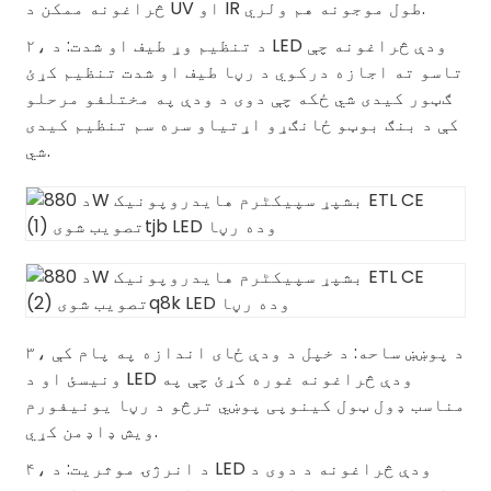
څراغونه ممکن د UV او IR طول موجونه هم ولري.
۲، د تنظیم وړ طیف او شدت: د LED ودې څراغونه چې
تاسو ته اجازه درکوي د رڼا طیف او شدت تنظیم کړئ
ګټور کیدی شي ځکه چې دوی د ودې په مختلفو مرحلو
کې د بنګ بوټو ځانګړو اړتیاو سره سم تنظیم کیدی
شي.
۳، د پوښښ ساحه: د خپل د ودې ځای اندازه په پام کې
ونیسئ او د LED ودې څراغونه غوره کړئ چې په
مناسب ډول ټول کینوپی پوښي ترڅو د رڼا یونیفورم
ویش ډاډمن کړي.
۴، د انرژۍ موثریت: د LED ودې څراغونه د دوی د