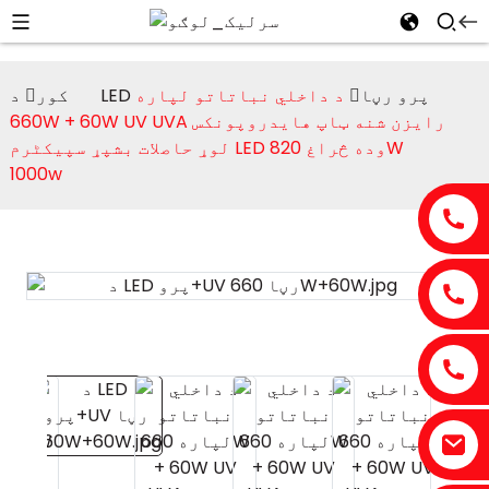
د LED پرو رڼا
د داخلي نباتاتو لپاره
کور
660W + 60W UV UVA رایزن شنه ټاپ هایدروپونکس
لوړ حاصلات بشپړ سپیکٹرم LED وده څراغ 820W
1000w