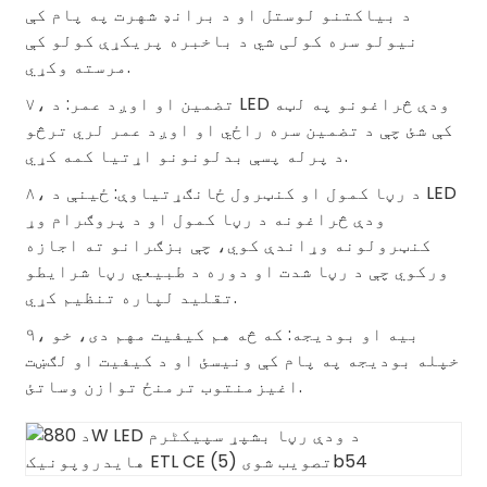
د بیاکتنو لوستل او د برانډ شهرت په پام کې
نیولو سره کولی شي د باخبره پریکړې کولو کې
مرسته وکړي.
۷، تضمین او اوږد عمر: د LED ودې څراغونو په لټه
کې شئ چې د تضمین سره راځي او اوږد عمر لري ترڅو
د پرله پسې بدلونونو اړتیا کمه کړي.
۸، د رڼا کمول او کنټرول ځانګړتیاوې: ځینې د LED
ودې څراغونه د رڼا کمول او د پروګرام وړ
کنټرولونه وړاندې کوي، چې بزګرانو ته اجازه
ورکوي چې د رڼا شدت او دوره د طبیعي رڼا شرایطو
تقلید لپاره تنظیم کړي.
۹، بیه او بودیجه: که څه هم کیفیت مهم دی، خو
خپله بودیجه په پام کې ونیسئ او د کیفیت او لګښت
اغیزمنتوب ترمنځ توازن وساتئ.