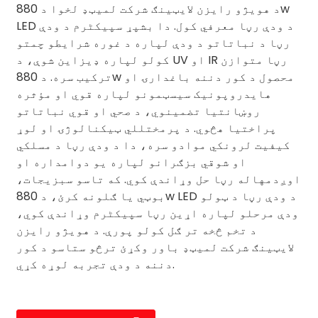
د هویژو رایزن لایټینګ شرکت لمیټډ لخوا د 880w
LED د ودې رڼا معرفي کول. دا بشپړ سپیکٹرم د ودې
رڼا د نباتاتو د ودې لپاره د غوره شرایطو چمتو
کولو لپاره ډیزاین شوې، د UV او IR رڼا متوازن
ترکیب سره. د 880w محصول د کور دننه باغدارۍ او
هایدروپونیک سیسټمونو لپاره قوي او مؤثره
روښانتیا تضمینوي، د صحي او قوي نباتاتو
پراختیا هڅوي. د پرمختللي ټیکنالوژۍ او لوړ
کیفیت لرونکي موادو سره، دا د ودې رڼا د مسلکي
او شوقي بزګرانو لپاره یو دوامداره او
اوږدمهاله رڼا حل وړاندې کوي. که تاسو سبزیجات،
بوټي یا ګلونه کرئ، د 880w LED د ودې رڼا د ټولو
ودې مرحلو لپاره اړین رڼا سپیکٹرم وړاندې کوي،
د تخم څخه تر ګل کولو پورې. د هویژو رایزن
لایټینګ شرکت لمیټډ باور وکړئ ترڅو ستاسو د کور
دننه د ودې تجربه لوړه کړي.