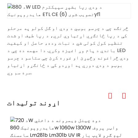
څرنګه چې د چرسو بوټي د ودې او ګل کولو په مرحلو
کې د رڼا ځانګړي اړتیاوې لري، د رڼا طیف او شدت
تنظیم کول کولی شي د نبات وده، حاصل او کیفیت
باندې د پام وړ اغیزه وکړي. دا مهمه ده چې د LED
ودې څراغونه وڅیړئ او غوره کړئ چې ستاسو د چرسو
بوټو د ودې دورې په اوږدو کې د ځانګړو اړتیاو
سره سم وي.
اړوند توليدات