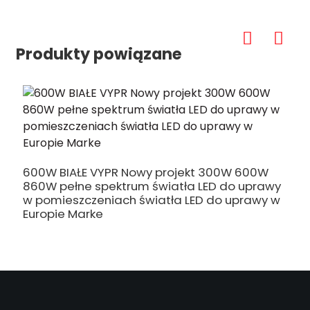
Produkty powiązane
600W BIAŁE VYPR Nowy projekt 300W 600W
S
860W pełne spektrum światła LED do uprawy
S
w pomieszczeniach światła LED do uprawy w
O
Europie Marke
u