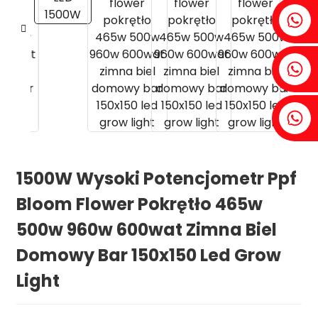
Fenia：+86 18607525299
Bluszcz: +86 18607522355
Tobin: +86 18818667168
1500W Wysoki Potencjometr Ppf
.
Bloom Flower Pokrętło 465w
500w 960w 600wat Zimna Biel
Domowy Bar 150x150 Led Grow
Light