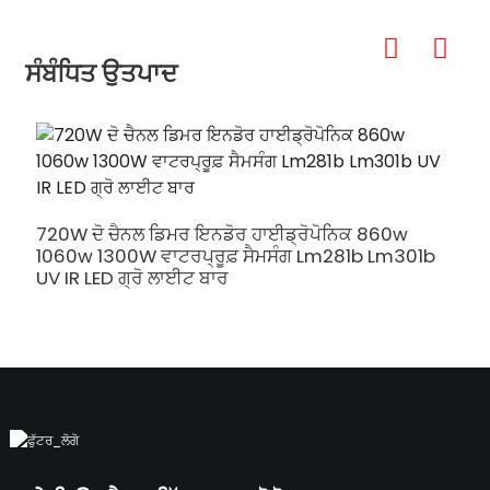
ਸੰਬੰਧਿਤ ਉਤਪਾਦ
720W ਦੋ ਚੈਨਲ ਡਿਮਰ ਇਨਡੋਰ ਹਾਈਡ੍ਰੋਪੋਨਿਕ 860w
5
1060w 1300W ਵਾਟਰਪ੍ਰੂਫ਼ ਸੈਮਸੰਗ Lm281b Lm301b
ਕ
UV IR LED ਗ੍ਰੋ ਲਾਈਟ ਬਾਰ
ਸ