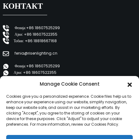
КОНТАКТ
Фенија:+86 18607525299
Ајви: +86 18607522355
Тобин: +86 18818667168
fenia@risenlighting.cn
Фенија:+86 18607525299
Ајви: +86 18607522355
Тобин: +86 18818667168
Manage Cookie Consent
E 1202, Duzhe Wenhuayuan, Huicheng, Huizhou 516001
Cookies give you a personalized experience. Cookie files help us to
enhance your experience using our website, simplify navigation,
keep our website safe, and assist in our marketing efforts. By
ПРОИЗВОДИ
clicking "Accept", you agree to the storing of cookies on your
device for these purposes. Click "Adjust" to adjust your cookie
preferences. For more information, review our Cookies Policy.
За нас
Производи