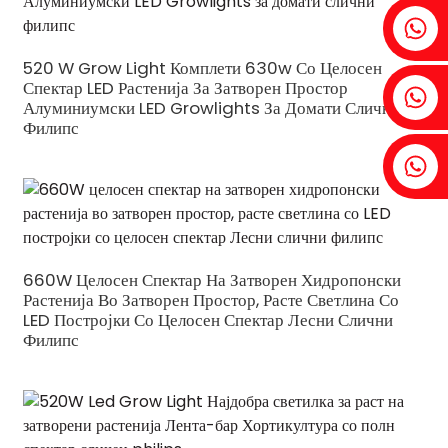
Фенија:+86 18607525299
520 W Grow Light Комплети 630w Со Целосен
Спектар LED Растенија За Затворен Простор
Ајви: +86 18607522355
Алуминиумски LED Growlights За Домати Слични
Филипс
Тобин: +86 18818667168
.
660W Целосен Спектар На Затворен Хидропонски
Растенија Во Затворен Простор, Расте Светлина Со
LED Постројки Со Целосен Спектар Лесни Слични
Филипс