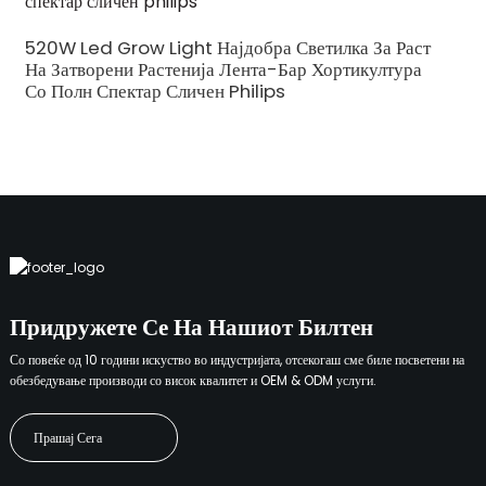
520W Led Grow Light Најдобра Светилка За Раст
На Затворени Растенија Лента-Бар Хортикултура
Со Полн Спектар Сличен Philips
Придружете Се На Нашиот Билтен
Со повеќе од 10 години искуство во индустријата, отсекогаш сме биле посветени на
обезбедување производи со висок квалитет и OEM & ODM услуги.
Прашај Сега