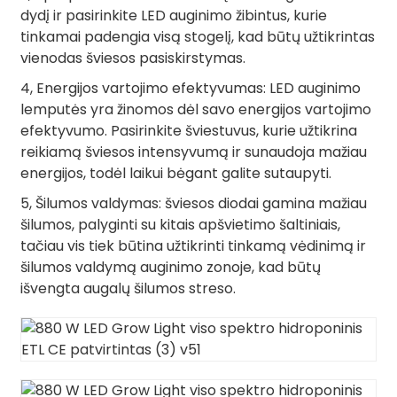
dydį ir pasirinkite LED auginimo žibintus, kurie
tinkamai padengia visą stogelį, kad būtų užtikrintas
vienodas šviesos pasiskirstymas.
4, Energijos vartojimo efektyvumas: LED auginimo
lemputės yra žinomos dėl savo energijos vartojimo
efektyvumo. Pasirinkite šviestuvus, kurie užtikrina
reikiamą šviesos intensyvumą ir sunaudoja mažiau
energijos, todėl laikui bėgant galite sutaupyti.
5, Šilumos valdymas: šviesos diodai gamina mažiau
šilumos, palyginti su kitais apšvietimo šaltiniais,
tačiau vis tiek būtina užtikrinti tinkamą vėdinimą ir
šilumos valdymą auginimo zonoje, kad būtų
išvengta augalų šilumos streso.