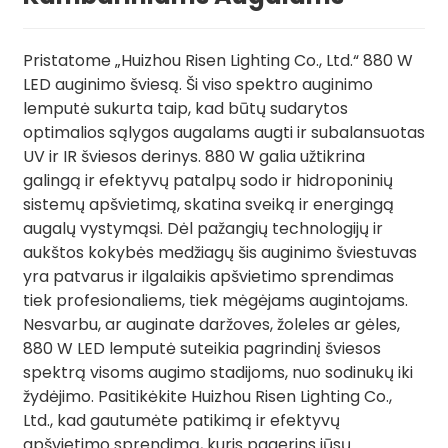
Pristatome „Huizhou Risen Lighting Co., Ltd.“ 880 W
LED auginimo šviesą. Ši viso spektro auginimo
lemputė sukurta taip, kad būtų sudarytos
optimalios sąlygos augalams augti ir subalansuotas
UV ir IR šviesos derinys. 880 W galia užtikrina
galingą ir efektyvų patalpų sodo ir hidroponinių
sistemų apšvietimą, skatina sveiką ir energingą
augalų vystymąsi. Dėl pažangių technologijų ir
aukštos kokybės medžiagų šis auginimo šviestuvas
yra patvarus ir ilgalaikis apšvietimo sprendimas
tiek profesionaliems, tiek mėgėjams augintojams.
Nesvarbu, ar auginate daržoves, žoleles ar gėles,
880 W LED lemputė suteikia pagrindinį šviesos
spektrą visoms augimo stadijoms, nuo sodinukų iki
žydėjimo. Pasitikėkite Huizhou Risen Lighting Co.,
Ltd., kad gautumėte patikimą ir efektyvų
apšvietimo sprendimą, kuris pagerins jūsų