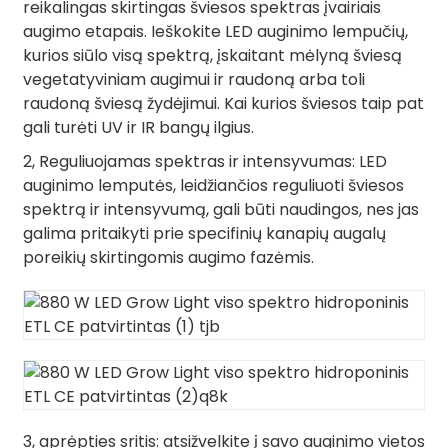
reikalingas skirtingas šviesos spektras įvairiais
augimo etapais. Ieškokite LED auginimo lempučių,
kurios siūlo visą spektrą, įskaitant mėlyną šviesą
vegetatyviniam augimui ir raudoną arba toli
raudoną šviesą žydėjimui. Kai kurios šviesos taip pat
gali turėti UV ir IR bangų ilgius.
2, Reguliuojamas spektras ir intensyvumas: LED
auginimo lemputės, leidžiančios reguliuoti šviesos
spektrą ir intensyvumą, gali būti naudingos, nes jas
galima pritaikyti prie specifinių kanapių augalų
poreikių skirtingomis augimo fazėmis.
3, aprėpties sritis: atsižvelkite į savo auginimo vietos