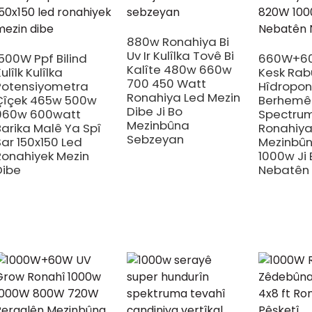
880w Ronahiya Bi
Uv Ir Kulîlka Tovê Bi
1500W Ppf Bilind
660W+60
Kalîte 480w 660w
ulîlk Kulîlka
Kesk Rab
700 450 Watt
Potensiyometra
Hîdroponî
Ronahiya Led Mezin
Çîçek 465w 500w
Berhemê
Dibe Ji Bo
960w 600watt
Spectrum
Mezinbûna
Barika Malê Ya Spî
Ronahiy
Sebzeyan
Sar 150x150 Led
Mezinbû
Ronahiyek Mezin
1000w Ji 
Dibe
Nebatên