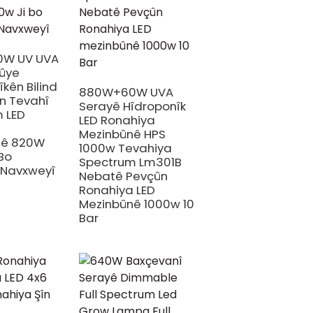
W UV UVA
ûye
kên Bilind
880W+60W UVA
n Tevahî
Serayê Hîdroponîk
 LED
LED Ronahiya
a
Mezinbûnê HPS
nê 820W
1000w Tevahiya
Bo
Spectrum Lm301B
 Navxweyî
Nebatê Pevçûn
Ronahiya LED
Mezinbûnê 1000w 10
Bar