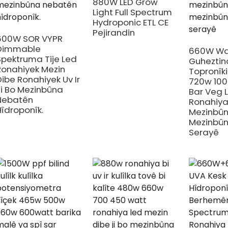
880W LED Grow
Light Full Spectrum
Hydroponic ETL CE
Pejirandin
600W SOR VYPR
Dimmable
660W Wa
Spektruma Tije Led
Guheztin
Ronahiyek Mezin
Topronîk
Dibe Ronahiyek Uv Ir
720w 10
Ji Bo Mezinbûna
Bar Veg 
Nebatên
Ronahiy
Hîdroponîk.
Mezinbûn
Mezinbû
Serayê