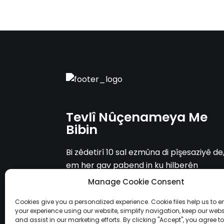
Tevlî Nûçenameya Me
Bibin
Bi zêdetirî 10 sal ezmûna di pîşesaziyê de
em her gav pabend in ku hilberên
kalîteya bilind û karûbarên OEM & ODM
Manage Cookie Consent
peyda bikin.
Cookies give you a personalized experience. Cookie files help us to 
your experience using our website, simplify navigation, keep our webs
and assist in our marketing efforts. By clicking "Accept", you agree to