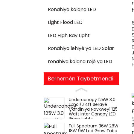
Ronahiya kolana LED
Light Flood LED
LED High Bay Light
Ronahiya lehiyê ya LED Solar
ronahiya kolana rojê ya LED
Berhemên Taybetmendî
Undercanopy 125W 3.0
Umol/J 4ft Serayê
Çandiniya Navxweyî 125
Watt Inter Canopy LED
Grow Lights
Full Spectrum 36W 28W
18W 9W Led Grow Tube