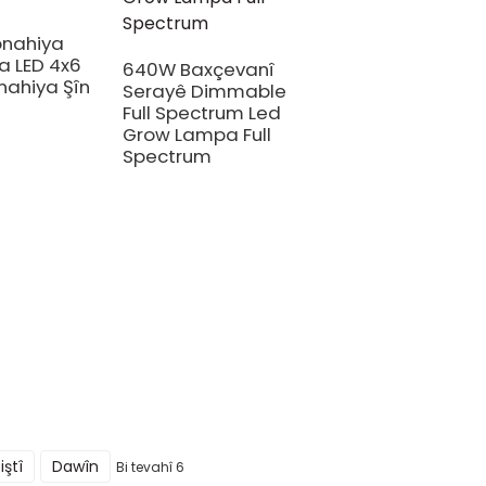
onahiya
 LED 4x6
640W Baxçevanî
nahiya Şîn
Serayê Dimmable
Full Spectrum Led
Grow Lampa Full
Spectrum
iştî
Dawîn
Bi tevahî 6