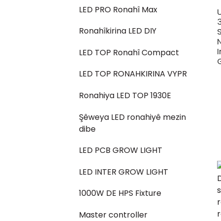
LED PRO Ronahî Max
Ronahîkirina LED DIY
LED TOP Ronahî Compact
LED TOP RONAHKIRINA VYPR
Ronahiya LED TOP 1930E
Şêweya LED ronahiyê mezin
dibe
LED PCB GROW LIGHT
LED INTER GROW LIGHT
1000W DE HPS Fixture
Master controller