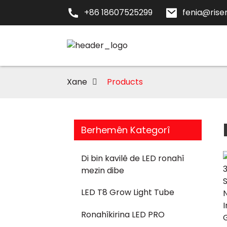
+86 18607525299
fenia@risen
Xane
Products
Berhemên Kategorî
Di bin kavilê de LED ronahî
mezin dibe
LED T8 Grow Light Tube
Ronahîkirina LED PRO