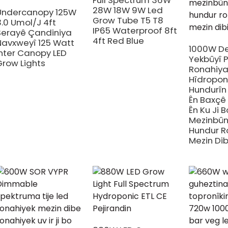
Full Spectrum 36W
28W 18W 9W Led
Undercanopy 125W
Grow Tube T5 T8
3.0 Umol/J 4ft
IP65 Waterproof 8ft
Serayê Çandiniya
4ft Red Blue
Navxweyî 125 Watt
1000W D
Inter Canopy LED
Yekbûyî 
Grow Lights
Ronahiy
Hîdropon
Hundurîn
Ên Baxçê
Ên Ku Ji B
Mezinbû
Hundur R
Mezin Dib