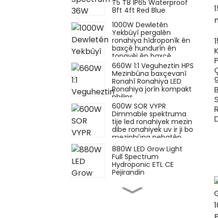
T5 T8 IP65 Waterproof
8ft 4ft Red Blue
1000W Dewletên
Yekbûyî pergalên
ronahiya hîdroponîk ên
baxçê hundurîn ên
K
topavêj ên baxçê
hundurîn ên ku ji bo
660W 1:1 Veguheztin HPS
mezinbûna nebatên
Mezinbûna baxçevanî
hundur ronahiyê mezin
Ronahî Ronahiya LED
dibin
Ronahiya jorîn kompakt
philips
600W SOR VYPR
Dimmable spektruma
tije led ronahiyek mezin
dibe ronahiyek uv ir ji bo
mezinbûna nebatên
hîdroponîk.
880W LED Grow Light
Full Spectrum
Hydroponic ETL CE
Pejirandin
660W watt hps
guheztina topronîkirina
880w 720w 1000W
1500W bar veg led