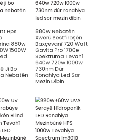
tt Hps
880W Nebatên
a
Xwerû Bestfiroşên
irina 880w
Baxçevanî 720 Watt
00W 1500W
Gavita Pro 1700e
Led
Spektruma Tevahî
a
640w 720w 1000w
ê Ji Bo
730nm Dûr
na Nebatên
Ronahiya Led Sor
Mezin Dibin