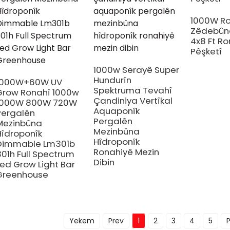
1000W R
Zêdebûna
4x8 Ft Ro
Pêşketî
1000w Serayê Super
Hundurîn
1000W+60W UV
Spektruma Tevahî
Grow Ronahî 1000w
Çandiniya Vertîkal
1000W 800W 720W
Aquaponîk
Pergalên
Pergalên
Mezinbûna
Mezinbûna
Hîdroponîk
Hîdroponîk
Dimmable Lm301b
Ronahiyê Mezin
301h Full Spectrum
Dibin
Led Grow Light Bar
Greenhouse
Yekem
Prev
1
2
3
4
5
P