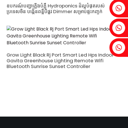
ឧបករណ៍បញ្ជាភ្លើងបំភ្លឺ Hydroponics ដ៏ល្អបំផុតរបស់
Fenia៖ +86 18607525299
ប្រទេសចិន បង្កើនពន្លឺបីផ្លូវ Dimmer សម្រាប់ផ្ទះកញ្ចក់
អាយវី៖ +86 18607522355
តូប៊ីន៖ +86 18818667168
Grow Light Black Rj Port Smart Led Hps Indoor
Gavita Greenhouse Lighting Remote Wifi
Bluetooth Sunrise Sunset Controller
.