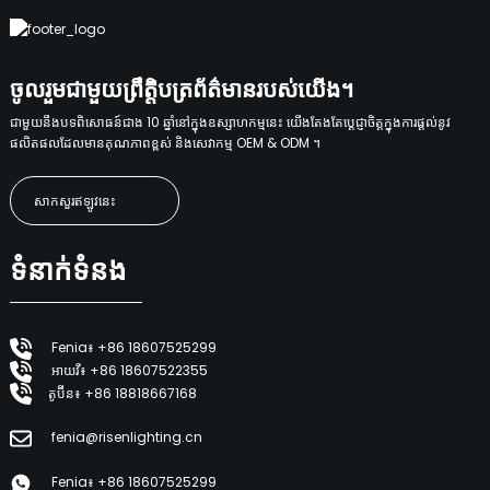
ចូលរួមជាមួយព្រឹត្តិបត្រព័ត៌មានរបស់យើង។
ជាមួយនឹងបទពិសោធន៍ជាង 10 ឆ្នាំនៅក្នុងឧស្សាហកម្មនេះ យើងតែងតែប្តេជ្ញាចិត្តក្នុងការផ្តល់នូវ
ផលិតផលដែលមានគុណភាពខ្ពស់ និងសេវាកម្ម OEM & ODM ។
សាកសួរឥឡូវនេះ
ទំនាក់ទំនង
Fenia៖ +86 18607525299
អាយវី៖ +86 18607522355
តូប៊ីន៖ +86 18818667168
fenia@risenlighting.cn
Fenia៖ +86 18607525299