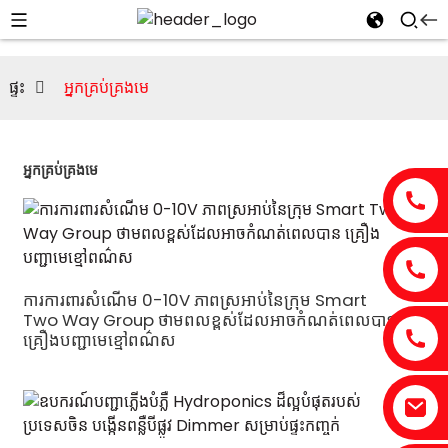
ផ្ទះ
អ្នកគ្រប់គ្រងមេ
អ្នកគ្រប់គ្រងមេ
ការការពារសំណើម 0-10V ភាពស្រអាប់នៃក្រុម Smart
Two Way Group ថាមពលខ្ពស់ដែលអាចកំណត់ពេលបាន
គ្រឿងបញ្ជាមេខ្មៅពណ៌ស