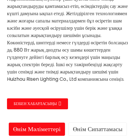
жарықтандыруды қамтамасыз етіп, өсімдіктердің сау және
күшті дамуына ықпал етеді. Жетілдірілген технологиямен
және жоғары сапалы материалдармен бұл өсіретін шам
кәсіби және әуесқой өсірушілер үшін берік және ұзаққа
созылатын жарықтандыру шешімін ұсынады.
Көкөністерді, шөптерді немесе гүлдерді өсіретін болсаңыз
да, 880 Вт жарық диодты өсу шамы көшеттерден
гүлденуге дейінгі барлық өсу кезеңдері үшін маңызды
жарық спектрін береді. Ішкі өсу тәжірибеңізді жақсарту
үшін сенімді және тиімді жарықтандыру шешімі үшін
Huizhou Risen Lighting Co., Ltd компаниясына сеніңіз.
БІЗБЕН ХАБАРЛАСЫҢЫ
Өнім Мәліметтері
Өнім Сипаттамасы