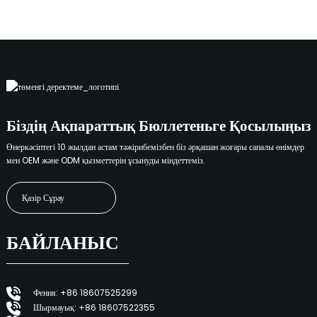
Біздің Ақпараттық Бюллетеньге Қосылыңыз
Өнеркәсіптегі 10 жылдан астам тәжірибемізбен біз әрқашан жоғары сапалы өнімдер
мен OEM және ODM қызметтерін ұсынуды міндеттеміз.
Қазір Сұрау
БАЙЛАНЫС
Фения: +86 18607525299
Шырмауық: +86 18607522355