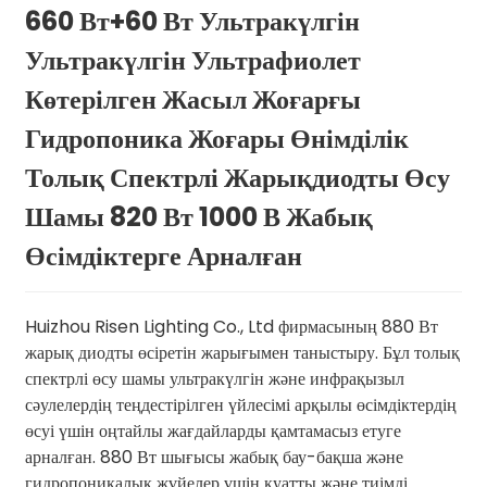
660 Вт+60 Вт Ультракүлгін
Ультракүлгін Ультрафиолет
Көтерілген Жасыл Жоғарғы
Гидропоника Жоғары Өнімділік
Толық Спектрлі Жарықдиодты Өсу
Шамы 820 Вт 1000 В Жабық
Өсімдіктерге Арналған
Huizhou Risen Lighting Co., Ltd фирмасының 880 Вт
жарық диодты өсіретін жарығымен таныстыру. Бұл толық
спектрлі өсу шамы ультракүлгін және инфрақызыл
сәулелердің теңдестірілген үйлесімі арқылы өсімдіктердің
өсуі үшін оңтайлы жағдайларды қамтамасыз етуге
арналған. 880 Вт шығысы жабық бау-бақша және
гидропоникалық жүйелер үшін қуатты және тиімді