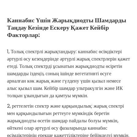
Каннабис Үшін Жарықдиодты Шамдарды
Таңдау Кезінде Ескеру Қажет Кейбір
Факторлар:
1, Толық спектрлі жарықтандыру: каннабис өсімдіктері
әртүрлі өсу кезеңдерінде әртүрлі жарық спектрлерін қажет
етеді. Толық спектрді ұсынатын жарықдиодты өсіретін
шамдарды іздеңіз, соның ішінде вегетативті өсуге
арналған көк жарық және гүлдену үшін қызыл немесе
алыс қызыл шам. Кейбір шамдар ультракүлгін және ИК
толқын ұзындығын да қамтуы мүмкін.
2, реттелетін спектр және қарқындылық: жарық спектрі
мен қарқындылығын реттеуге мүмкіндік беретін
жарықдиодты өсетін шамдар пайдалы болуы мүмкін,
өйткені олар әртүрлі өсу фазаларында каннабис
өсімдіктерінің ерекше қажеттіліктеріне бейімделуі мүмкін.