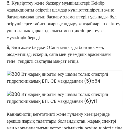
8, Күңгірттеу және басқару мүмкіндіктері: Кейбір
жарықдиодты өсіретін шамдар күңгірттендіретін және
бағдарламаланатын басқару элементтерін ұсынады, бұл
өсірушілерге табиғи жарықтандыру жағдайларын еліктеу
үшін жарық қарқындылығы мен циклін реттеуге
мүмкіндік береді.
9, Баға және бюджет: Сапа маңызды болғанымен,
бюджетіңізді ескеріп, сапа мен үнемділік арасындағы
тепе-теңдікті сақтауды мақсат етіңіз.
Каннабистің вегетативті және гүлдену кезеңдерінде
ерекше жарық талаптары болғандықтан, жарық спектрі
мен қарқындылығын реттеу өсімдіктің өсуіне, кірістілігіне