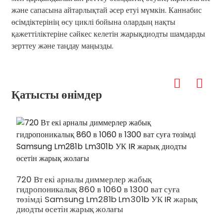
және сапасына айтарлықтай әсер етуі мүмкін. Каннабис
өсімдіктерінің өсу циклі бойына олардың нақты
қажеттіліктеріне сәйкес келетін жарықдиодты шамдарды
зерттеу және таңдау маңызды.
Қатысты өнімдер
5
т
720 Вт екі арналы диммерлер жабық
э
гидропоникалық 860 в 1060 в 1300 ват суға
а
төзімді Samsung Lm281b Lm301b УК IR жарық
диодты өсетін жарық жолағы