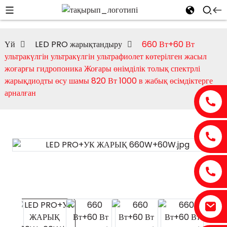
Үй
LED PRO жарықтандыру
660 Вт+60 Вт
ультракүлгін ультракүлгін ультрафиолет көтерілген жасыл
жоғарғы гидропоника Жоғары өнімділік толық спектрлі
жарықдиодты өсу шамы 820 Вт 1000 в жабық өсімдіктерге
арналған