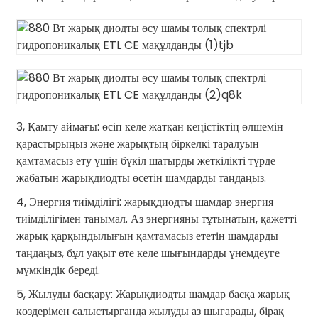
3, Қамту аймағы: өсіп келе жатқан кеңістіктің өлшемін
қарастырыңыз және жарықтың біркелкі таралуын
қамтамасыз ету үшін бүкіл шатырды жеткілікті түрде
жабатын жарықдиодты өсетін шамдарды таңдаңыз.
4, Энергия тиімділігі: жарықдиодты шамдар энергия
тиімділігімен танымал. Аз энергияны тұтынатын, қажетті
жарық қарқындылығын қамтамасыз ететін шамдарды
таңдаңыз, бұл уақыт өте келе шығындарды үнемдеуге
мүмкіндік береді.
5, Жылуды басқару: Жарықдиодты шамдар басқа жарық
көздерімен салыстырғанда жылуды аз шығарады, бірақ