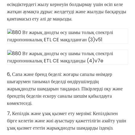
өсімдіктердегі жылу кернеуін болдырмау үшін өсіп келе
жатқан аумақта дұрыс желдетуді және жылуды басқаруды
қамтамасыз ету әлі де маңызды.
6, Сапа және бренд беделі: жоғары сапалы өнімдер
шығарумен танымал беделді өндірушілердің
жарықдиодты шамдарын таңдаңыз. Пікірлерді оқу және
брендтің беделін ескеру саналы шешім қабылдауға
көмектеседі.
7, Кепілдік және ұзақ қызмет ету мерзімі: Кепілдікпен
бірге келетін және жиі ауыстыру қажеттілігін азайту үшін
ұзақ қызмет ететін жарықдиодты шамдарды іздеңіз.