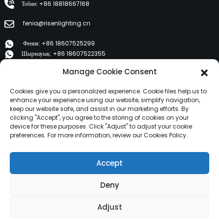
Тобин: +86 18818667168
fenia@risenlighting.cn
Фения: +86 18607525299
Шырмауық: +86 18607522355
Тобин: +86 18818667168
Manage Cookie Consent
E 1202, Дүже Вэньхуайюань, Хуйчэн, Хуйчжоу 516001
Cookies give you a personalized experience. Cookie files help us to
enhance your experience using our website, simplify navigation,
keep our website safe, and assist in our marketing efforts. By
ӨНІМДЕР
clicking "Accept", you agree to the storing of cookies on your
device for these purposes. Click "Adjust" to adjust your cookie
preferences. For more information, review our Cookies Policy.
Біз туралы
Өнімдер
Accept
Жаңалықтар
Бізбен хабарласыңы
Deny
Copyright © 2024 HuiZhou Risen Lighting Барлық
Adjust
құқықтар қорғалған.
Сайт картасы,
Сайт картасыТранс,
Үздік іздеу