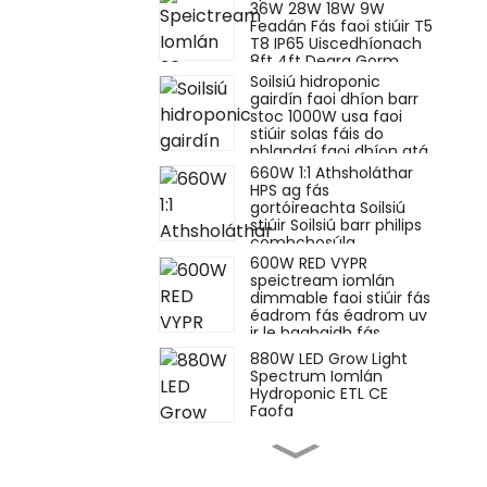
36W 28W 18W 9W
Feadán Fás faoi stiúir T5
T8 IP65 Uiscedhíonach
8ft 4ft Dearg Gorm
Soilsiú hidroponic
gairdín faoi dhíon barr
stoc 1000W usa faoi
stiúir solas fáis do
phlandaí faoi dhíon atá
ag fás
660W 1:1 Athsholáthar
HPS ag fás
gortóireachta Soilsiú
stiúir Soilsiú barr philips
comhchosúla
600W RED VYPR
speictream iomlán
dimmable faoi stiúir fás
éadrom fás éadrom uv
ir le haghaidh fás
plandaí hidroponic
880W LED Grow Light
líofacht comhchosúil
Spectrum Iomlán
Hydroponic ETL CE
Faofa
Barrshoilsiú
athsholáthair 660W
vata hps 880w 720w