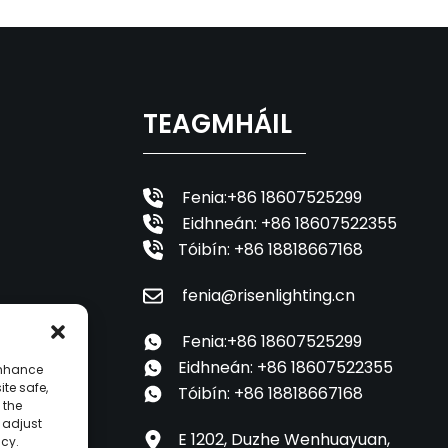
TEAGMHÁIL
Fenia:+86 18607525299
Eidhneán: +86 18607522355
Tóibín: +86 18818667168
fenia@risenlighting.cn
EM
Fenia:+86 18607525299
Eidhneán: +86 18607522355
enhance
ite safe,
Tóibín: +86 18818667168
 the
o adjust
E 1202, Duzhe Wenhuayuan,
icy.