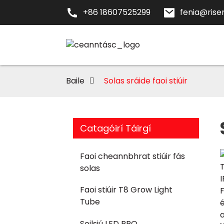
+86 18607525299
fenia@risen
Baile
Solas sráide faoi stiúir
Catagóirí Táirgí
Faoi cheannbhrat stiúir fás
solas
Faoi stiúir T8 Grow Light
Tube
Soilsiú LED PRO