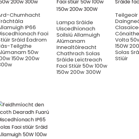
Ard-Chumhacht
Teilgeoir
Tráchtála
Daingneá
Lampa Sráide
Allamuigh IP66
Clasaic
Uiscedhíonach
Uiscedhíonach Faoi
Cónaithe
Soilsiú Allamuigh
Stiúir Sráid Éadrom
Volta 50
Alúmanam
Bás-Teilgthe
150W 20
Innealtóireacht
Alúmanam 50w
Solas Srá
Chathrach Solas
100w 150w 200w
Stiúir
Sráide Leictreach
300w
Faoi Stiúir 50w 100w
150w 200w 300W