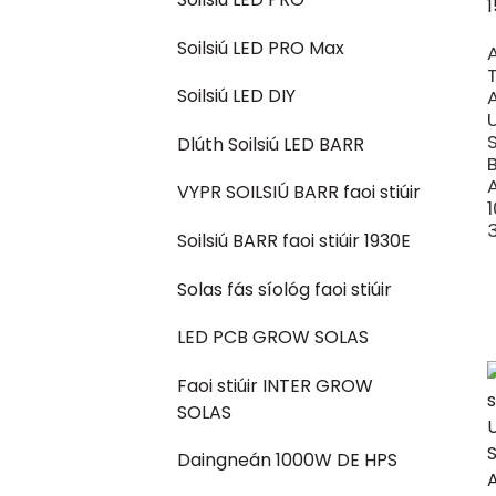
Soilsiú LED PRO Max
Soilsiú LED DIY
Dlúth Soilsiú LED BARR
VYPR SOILSIÚ BARR faoi stiúir
Soilsiú BARR faoi stiúir 1930E
Solas fás síológ faoi stiúir
LED PCB GROW SOLAS
Faoi stiúir INTER GROW
SOLAS
Daingneán 1000W DE HPS