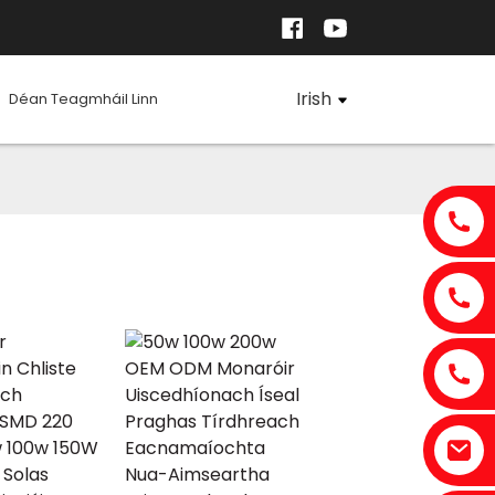
Irish
Déan Teagmháil Linn