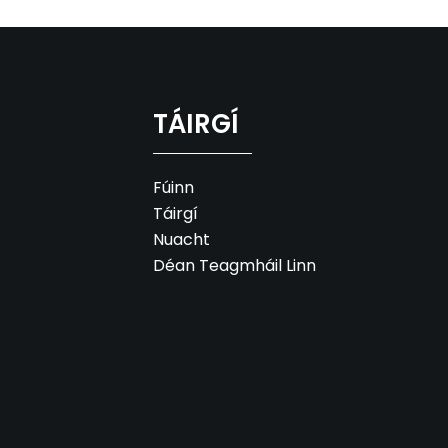
TÁIRGÍ
Fúinn
Táirgí
Nuacht
Déan Teagmháil Linn