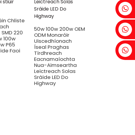
Fenia:+86 18607525299
in Chliste
each
Eidhneán: +86 18607522355
50w 100w 200w OEM
 SMD 220
ODM Monaróir
w 100w
Uiscedhíonach
0w P65
Íseal Praghas
Tóibín: +86 18818667168
ide Faoi
Tírdhreach
Eacnamaíochta
Nua-Aimseartha
Leictreach Solas
Sráide LED Do
Highway