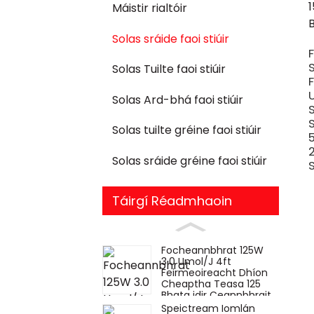
Máistir rialtóir
Solas sráide faoi stiúir
Solas Tuilte faoi stiúir
Solas Ard-bhá faoi stiúir
S
Solas tuilte gréine faoi stiúir
Solas sráide gréine faoi stiúir
Táirgí Réadmhaoin
Focheannbhrat 125W
3.0 Umol/J 4ft
Feirmeoireacht Dhíon
Cheaptha Teasa 125
Bhata idir Ceannbhrait
Soilse Fáis LED
Speictream Iomlán