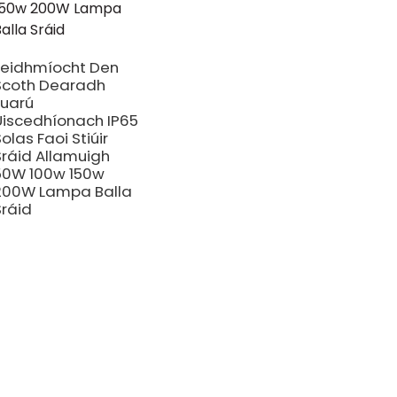
Feidhmíocht Den
Scoth Dearadh
Fuarú
Uiscedhíonach IP65
olas Faoi Stiúir
Sráid Allamuigh
50W 100w 150w
200W Lampa Balla
Sráid