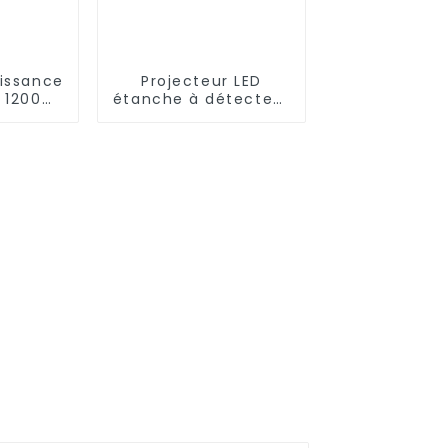
issance
Projecteur LED
e 1200W
étanche à détecteur
vec
de mouvement
01H
extérieur de 300
ampe de
watts
 à LED
ière de
 à LED
isée