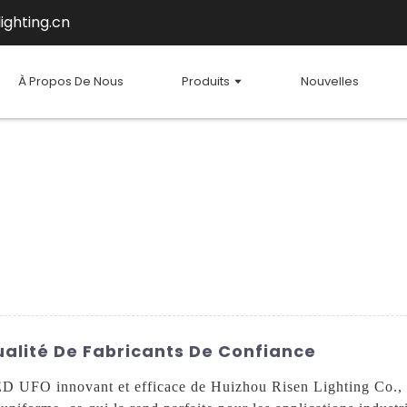
ighting.cn
À Propos De Nous
Produits
Nouvelles
alité De Fabricants De Confiance
ED UFO innovant et efficace de Huizhou Risen Lighting Co., L