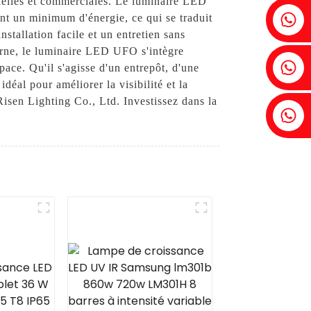
trielles et commerciales. Le luminaire LED
Fenia : +86 18607525299
t un minimum d'énergie, ce qui se traduit
stallation facile et un entretien sans
derne, le luminaire LED UFO s'intègre
Lierre : +86 18607522355
ace. Qu'il s'agisse d'un entrepôt, d'une
déal pour améliorer la visibilité et la
sen Lighting Co., Ltd. Investissez dans la
Tobin : +86 18818667168