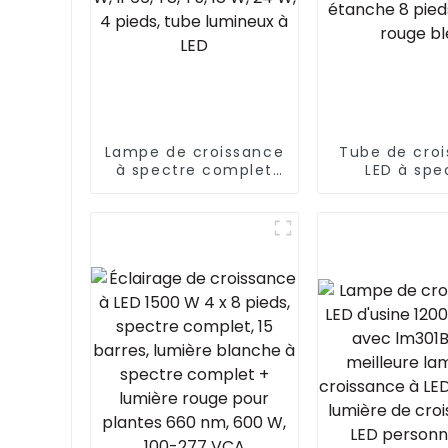
Lampe de croissance
Tube de cro
à spectre complet
LED à spe
pour plantes, 0,3 m,
complet 36 
9 W, 8 W, 6 W, IP66,
18 W 9 W T5 
T8, T5, 18 W, 24 W, 4
étanche 8 p
pieds, tube lumineux
pieds roug
à LED