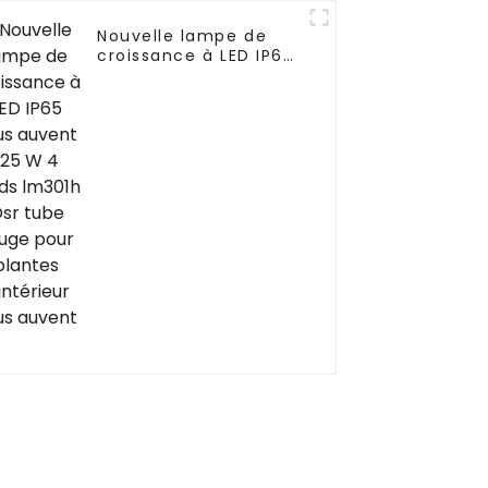
Nouvelle lampe de
croissance à LED IP65
sous auvent 125 W 4
pieds lm301h Osr tube
rouge pour plantes
d'intérieur sous
auvent