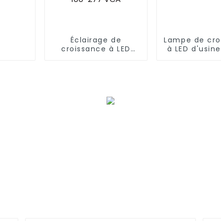
Éclairage de
Lampe de cro
croissance à LED
à LED d'usin
1500 W 4 x 8 pieds,
4X6FT a
spectre complet, 15
lm301B/3
barres, lumière
meilleure l
blanche à spectre
croissance
complet + lumière
barre de lum
rouge pour plantes
croissance
660 nm, 600 W, 100-
personnal
277 VCA