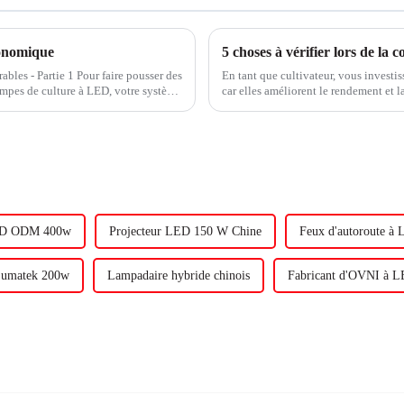
conomique
bles - Partie 1 Pour faire pousser des
En tant que cultivateur, vous invest
ampes de culture à LED, votre système
car elles améliorent le rendement et la
 dans des conditions difficiles.
que 1 % de rendement lumineux équiva
ED ODM 400w
Projecteur LED 150 W Chine
Feux d'autoroute à 
Lumatek 200w
Lampadaire hybride chinois
Fabricant d'OVNI à 