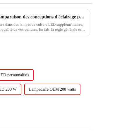
5 choses à vérifier lors de la comparaison des conceptions d'éclairage pour les lampes de culture à LED
issez dans des lampes de culture LED supplémentaires,
 qualité de vos cultures. En fait, la règle générale est
ut à 1 % de rendement des cultures. Donc, il...
LED personnalisés
LED 200 W
Lampadaire OEM 200 watts