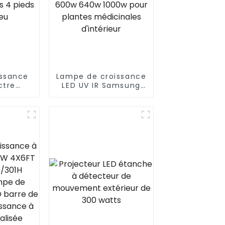
issance
Lampe de croissance
ctre
LED UV IR Samsung
W 28 W
lm301b 860w 720w
T8 IP65
LM301H 8 barres à
ieds 4
intensité variable
e bleu
600w 640w 1000w
pour plantes
médicinales
d'intérieur