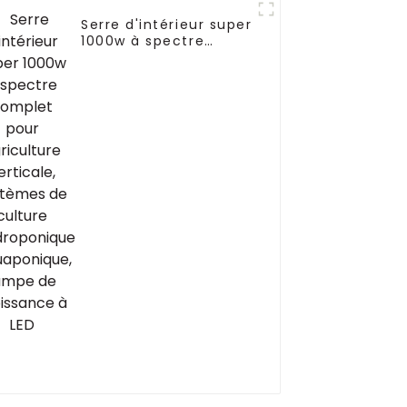
Serre d'intérieur super
1000w à spectre
complet pour
agriculture verticale,
systèmes de culture
hydroponique
aquaponique, lampe
de croissance à LED