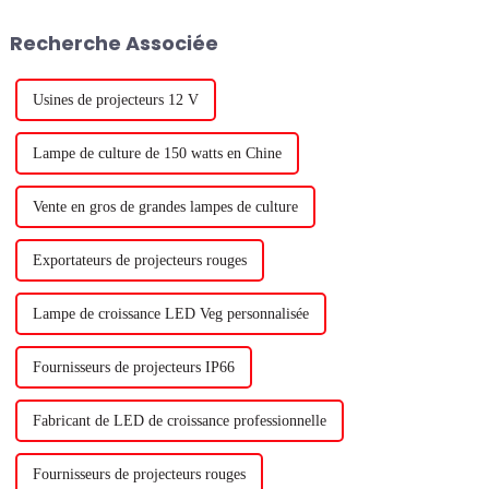
cultures. En fait, la règle
L'entreprise, connue pour son
générale est que 1 % de
expertise en matière de
Recherche Associée
rendement lumineux équivaut
technologie d'éclairage, a
à 1 % de rendement des
développé...
cultures. Donc, il...
Usines de projecteurs 12 V
Lampe de culture de 150 watts en Chine
Vente en gros de grandes lampes de culture
Exportateurs de projecteurs rouges
Lampe de croissance LED Veg personnalisée
Fournisseurs de projecteurs IP66
Fabricant de LED de croissance professionnelle
Fournisseurs de projecteurs rouges