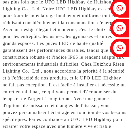
pas plus loin que le UFO LED Highbay de Huizhou Risen
Fenia : +86 18607525299
Lighting Co., Ltd. Notre UFO LED Highbay est conçu
pour fournir un éclairage lumineux et uniforme tout en
réduisant considérablement la consommation d'énergie.
Lierre : +86 18607522355
Avec un design élégant et moderne, c'est le choix parfait
pour les entrepôts, les usines, les gymnases et autres
grands espaces. Les puces LED de haute qualité
Tobin : +86 18818667168
garantissent des performances durables, tandis que la
construction robuste et l'indice IP65 le rendent adapté aux
environnements industriels difficiles. Chez Huizhou Risen
Lighting Co., Ltd., nous accordons la priorité à la sécurité
et à l'efficacité de nos produits, et le UFO LED Highbay
ne fait pas exception. Il est facile à installer et nécessite un
entretien minimal, ce qui vous permet d'économiser du
temps et de l'argent à long terme. Avec une gamme
d'options de puissance et d'angles de faisceau, vous
pouvez personnaliser l'éclairage en fonction de vos besoins
spécifiques. Faites confiance au UFO LED Highbay pour
éclairer votre espace avec une lumière vive et fiable