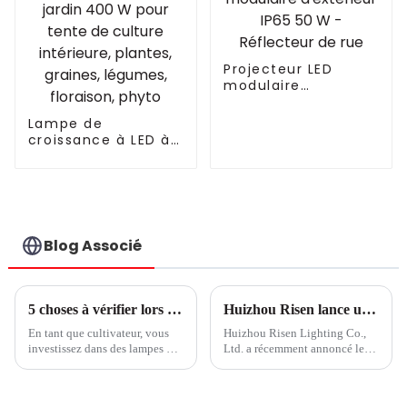
Fluence VYPR 3P
Projecteur LED
modulaire
d'extérieur IP65 50
W - Réflecteur de
Lampe de
rue
croissance à LED à
spectre complet
pour plantes de
jardin 400 W pour
tente de culture
intérieure, plantes,
graines, légumes,
Blog Associé
floraison, phyto
5 choses à vérifier lors de la comparaison des conceptions d'éclairage pour les lampes de culture à LED
Huizhou Risen lance une nouvelle technologie d'éclairage de croissance
En tant que cultivateur, vous
Huizhou Risen Lighting Co.,
investissez dans des lampes de
Ltd. a récemment annoncé le
culture LED supplémentaires,
lancement de son nouveau
car elles améliorent le
produit, une lampe de culture
rendement et la qualité de vos
LED de haute qualité.